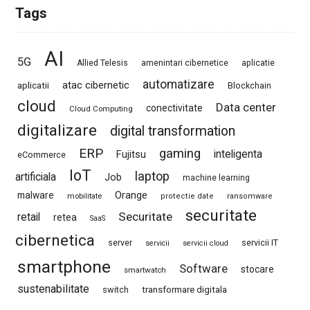
Tags
AI
5G
Allied Telesis
amenintari cibernetice
aplicatie
automatizare
atac cibernetic
aplicatii
Blockchain
cloud
Data center
conectivitate
Cloud Computing
digitalizare
digital transformation
ERP
gaming
Fujitsu
inteligenta
eCommerce
IoT
laptop
artificiala
Job
machine learning
Orange
malware
mobilitate
protectie date
ransomware
securitate
Securitate
retail
retea
SaaS
cibernetica
server
servicii IT
servicii
servicii cloud
smartphone
Software
stocare
smartwatch
sustenabilitate
switch
transformare digitala