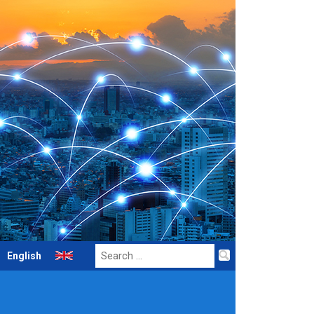
Search
English
for: