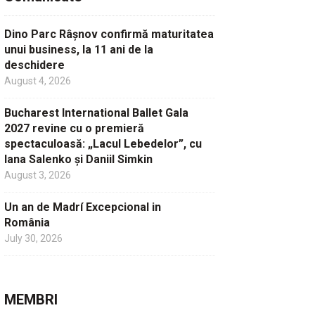
Dino Parc Râșnov confirmă maturitatea
unui business, la 11 ani de la
deschidere
August 4, 2026
Bucharest International Ballet Gala
2027 revine cu o premieră
spectaculoasă: „Lacul Lebedelor”, cu
Iana Salenko și Daniil Simkin
August 3, 2026
Un an de Madrí Excepcional in
România
July 30, 2026
MEMBRI