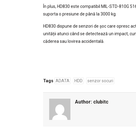
În plus, HD830 este compatibil MIL-STD-810G 516
suporta o presiune de până la 3000 kg.
HD830 dispune de senzori de șoc care opresc act
unității atunci când se detectează un impact, cum
căderea sau lovirea accidentală.
Tags
ADATA
HDD
senzor socuri
Author:
clubitc