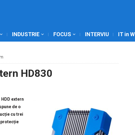
INDUSTRIE
FOCUS
INTERVIU
IT in 
pm
tern HD830
t HDD extern
ispune de o
ucție cu trei
o protecție