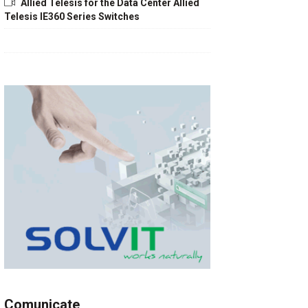
Allied Telesis for the Data Center Allied
Telesis IE360 Series Switches
Comunicate