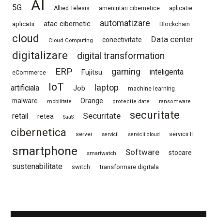
AI
5G
Allied Telesis
amenintari cibernetice
aplicatie
automatizare
atac cibernetic
aplicatii
Blockchain
cloud
Data center
conectivitate
Cloud Computing
digitalizare
digital transformation
ERP
gaming
Fujitsu
inteligenta
eCommerce
IoT
laptop
artificiala
Job
machine learning
Orange
malware
mobilitate
protectie date
ransomware
securitate
Securitate
retail
retea
SaaS
cibernetica
server
servicii IT
servicii
servicii cloud
smartphone
Software
stocare
smartwatch
sustenabilitate
switch
transformare digitala