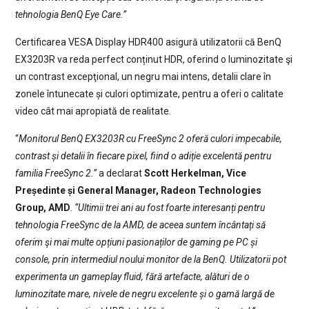
tehnologia BenQ Eye Care.”
Certificarea VESA Display HDR400 asigură utilizatorii că BenQ
EX3203R va reda perfect conținut HDR, oferind o luminozitate şi
un contrast excepţional, un negru mai intens, detalii clare în
zonele întunecate și culori optimizate, pentru a oferi o calitate
video cât mai apropiată de realitate.
“
Monitorul BenQ EX3203R cu FreeSync 2 oferă culori impecabile,
contrast și detalii în fiecare pixel, fiind o adiție excelentă pentru
familia FreeSync 2.”
a declarat
Scott Herkelman, Vice
Președinte și General Manager, Radeon Technologies
Group, AMD
.
“Ultimii trei ani au fost foarte interesanți pentru
tehnologia FreeSync de la AMD, de aceea suntem încântați să
oferim şi mai multe opțiuni pasionaților de gaming pe PC și
console, prin intermediul noului monitor de la BenQ. Utilizatorii pot
experimenta un gameplay fluid, fără artefacte, alături de o
luminozitate mare, nivele de negru excelente și o gamă largă de