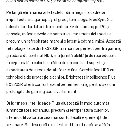
culori pentru conținut HDR, totul fără a compromite prețul.”
Pe lângă eliminarea artefactelor din imagini, a cadrelor
imperfecte și a gameplay-ul greoi, tehnologia FreeSync 2 a
ridicat standardul pentru monitoarele de gaming pe PC și
console, având nevoie de panouri cu caracteristici speciale
precum un refresh rate mare și o latență cât mai mică. Această
tehnologie face din EX3203R un monitor perfect pentru gaming
și redare de conținut HDR, mulțumită abilității de reproducere
excepțională a culorilor, alături de un contrast superb și
capacitatea de a reda detalii foarte fine. Combinând HDR cu
tehnologia de protecție a ochilor, Brightness Intelligence Plus,
EX3203R oferă confort vizual pe termen lung pentru sesiuni
prelungite de gaming sau divertisment.
Brightness Intelligence Plus
ajustează în mod automat
luminozitatea ecranului, precum şi temperatura culorilor,
oferind utilizatorului cea mai confortabilă experiență de
vizionare. Se descurcă excelent, indiferent dacă se află în