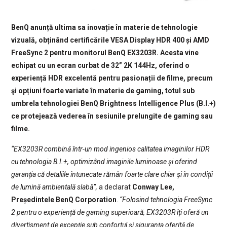
BenQ anunță ultima sa inovație în materie de tehnologie
vizuală, obținând certificările VESA Display HDR 400 și AMD
FreeSync 2 pentru monitorul BenQ EX3203R. Acesta vine
echipat cu un ecran curbat de 32” 2K 144Hz, oferind o
experiență HDR excelentă pentru pasionații de filme, precum
şi opțiuni foarte variate în materie de gaming, totul sub
umbrela tehnologiei BenQ Brightness Intelligence Plus (B.I.+)
ce protejează vederea în sesiunile prelungite de gaming sau
filme.
“EX3203R combină într-un mod ingenios calitatea imaginilor HDR
cu tehnologia B.I.+, optimizând imaginile luminoase şi oferind
garanția că detaliile întunecate rămân foarte clare chiar și în condiții
de lumină ambientală slabă”,
a declarat
Conway Lee,
Președintele BenQ Corporation
.
“Folosind tehnologia FreeSync
2 pentru o experiență de gaming superioară, EX3203R îți oferă un
divertisment de excepție sub confortul și siguranța oferită de