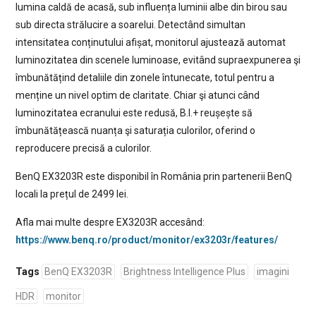
lumina caldă de acasă, sub influența luminii albe din birou sau
sub directa strălucire a soarelui. Detectând simultan
intensitatea conținutului afișat, monitorul ajustează automat
luminozitatea din scenele luminoase, evitând supraexpunerea şi
îmbunătățind detaliile din zonele întunecate, totul pentru a
menține un nivel optim de claritate. Chiar şi atunci când
luminozitatea ecranului este redusă, B.I.+ reușește să
îmbunătățească nuanța şi saturația culorilor, oferind o
reproducere precisă a culorilor.
BenQ EX3203R este disponibil în România prin partenerii BenQ
locali la prețul de 2499 lei.
Afla mai multe despre EX3203R accesând:
https://www.benq.ro/product/monitor/ex3203r/features/
Tags
BenQ EX3203R
Brightness Intelligence Plus
imagini
HDR
monitor