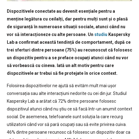
Dispozitivele conectate au devenit esențiale pentru a
menține legătura cu ceilalți, dar pentru mulți sunt și o plasă
de siguranță în numeroase situații sociale, atunci când nu
vor să interacționeze cu alte persoane. Un
studiu
Kaspersky
Lab a confirmat această tendință de comportament, după ce
trei sferturi dintre persoane (75%) au recunoscut că folosesc
un dispozitiv pentru a se preface ocupați atunci când nu vor
să vorbească cu cineva. Iată un alt motiv pentru care
dispozitivele ar trebui să fie protejate în orice context.
Folosirea dispozitivelor ne ajută să evităm mult mai ușor
conversația sau alte interacțiuni nedorite cu cei din jur. Studiul
Kaspersky Lab a arătat că 72% dintre persoane folosesc
dispozitivul atunci când nu știu ce să facă într-un anumit context
social. De asemenea, telefoanele sunt soluția la care recurg
utilizatorii când vor să pară ocupați sau să evite privirea cuiva.
46% dintre persoane recunosc că folosesc un dispozitiv doar ca