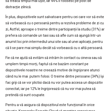
să treacă timpul mai ușor, iar 44% îl folosesc pe post de
distracție zilnică.
În plus, dispozitivele sunt salvatoare pentru cei care vor să evite
să vorbească cu o persoană pentru a rezolva probleme de zi cu
zi, Astfel, aproape o treime dintre participanții la studiu (31%) ar
prefera să comande un taxi sau să afle cum să ajungă într-un
anumit loc prin intermediul unui site sau al unei aplicații, pentru
că li se pare mai simplu decât să vorbească cu o altă persoană.
Fie că ne ajută să evităm să intrăm în contact cu cineva sau să
umplem timpii morți, faptul că ne bazăm constant pe
dispozitivele noastre ne creează motive de îngrijorare atunci
când nu le mai putem folosi. O treime dintre persoane (34%) își
fac griji că se vor plictisi dacă nu vor putea accesa un dispozitiv
conectat, iar pe 12% le îngrijorează că nu vor mai putea să
pretindă că sunt ocupate.
Pentru a vă asigura că dispozitivul este funcțional în orice
situație, Kaspersky Security Cloud vă menține conexiunea