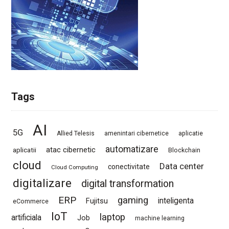
Tags
AI
5G
Allied Telesis
amenintari cibernetice
aplicatie
automatizare
atac cibernetic
aplicatii
Blockchain
cloud
Data center
conectivitate
Cloud Computing
digitalizare
digital transformation
ERP
gaming
Fujitsu
inteligenta
eCommerce
IoT
laptop
artificiala
Job
machine learning