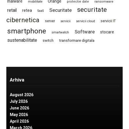
Orange
malware
mobilitate
protectie date
ransomware
securitate
Securitate
retail
retea
SaaS
cibernetica
server
servicii IT
servicii
servicii cloud
smartphone
Software
stocare
smartwatch
sustenabilitate
switch
transformare digitala
Arhiva
August 2026
July 2026
June 2026
May 2026
April 2026
March 2026