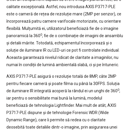
calitate excepțională. Astfel, nou introdusa AXIS P3717-PLE
este o cameră de rețea de rezoluție mare (2MP per senzor), ce
încorporează patru camere varifocale motorizate, cu orientare
flexibilă. Mulțumită ei, utilizatorul beneficiază fie de o imagine
0
panoramică la 360
, fie de o combinație de imagini de ansamblu
și detalii mărite. Totodată, echipamentul încorporează și o
soluție de iluminare IR cu LED-uri ce pot fi controlate individual.
Aceasta garantează nivelul ridicat de claritate a imaginilor, nu
numai în condiții de lumină ambientală slabă, ci și pe întuneric.
AXIS P3717-PLE asigură o rezoluție totală de 8MP, câte 2MP
pentru fiecare cameră și poate filma cu până la 30FPS. Soluția
0
de iluminare IR integrată acoperă la rândul ei un unghi de 360
,
iar pentru o sensibilitate mai bună la lumină, modelul
beneficiază de tehnologia Lightfinder. Mai mult de atât, AXIS
P3717-PLE dispune și de tehnologie Forensic WDR (Wide
Dynamic Range), care îi permite să redea cu o claritate
deosebită toate detaliile dintr-o imagine, prin asigurarea unei