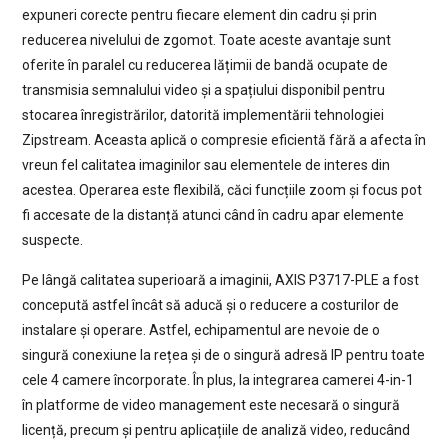
expuneri corecte pentru fiecare element din cadru și prin
reducerea nivelului de zgomot. Toate aceste avantaje sunt
oferite în paralel cu reducerea lățimii de bandă ocupate de
transmisia semnalului video și a spațiului disponibil pentru
stocarea înregistrărilor, datorită implementării tehnologiei
Zipstream. Aceasta aplică o compresie eficientă fără a afecta în
vreun fel calitatea imaginilor sau elementele de interes din
acestea. Operarea este flexibilă, căci funcțiile zoom și focus pot
fi accesate de la distanță atunci când în cadru apar elemente
suspecte.
Pe lângă calitatea superioară a imaginii, AXIS P3717-PLE a fost
concepută astfel încât să aducă și o reducere a costurilor de
instalare și operare. Astfel, echipamentul are nevoie de o
singură conexiune la rețea și de o singură adresă IP pentru toate
cele 4 camere încorporate. În plus, la integrarea camerei 4-in-1
în platforme de video management este necesară o singură
licență, precum și pentru aplicațiile de analiză video, reducând