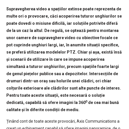
Supravegherea video a spațiilor extinse poate reprezenta de
multe ori o provocare, căci acoperirea tuturor unghiurilor se
poate dovedi o misiune dificilă, iar soluțiile potrivite diferă
de la un caz la altul. De regulă, se optează pentru montarea
unor camere de supraveghere video cu obiective focale ce
pot cuprinde unghiuri largi, iar, în anumite situații specifice,
se preferă utilizarea modelelor PTZ. Chiar și așa, există însă
și scenarii de utilizare în care se impune acoperirea
simultană a tuturor unghiurilor, precum spațiile foarte largi
de genul piețelor publice sau a depozitelor. Intersecțiile de
drumuri dintr-un oraș sau holurile unei clădiri, ori chiar
colțurile exterioare ale clădirilor sunt alte puncte de interes.
Pentru toate aceste situații, este necesară o soluție
0
dedicată, capabilă să ofere imagini la 360
de cea mai bună
calitate și în diferite condiții de mediu.
Ținând cont de toate aceste provocări, Axis Communications a
creat un echipament capabil să ofere imagini panoramice, de o