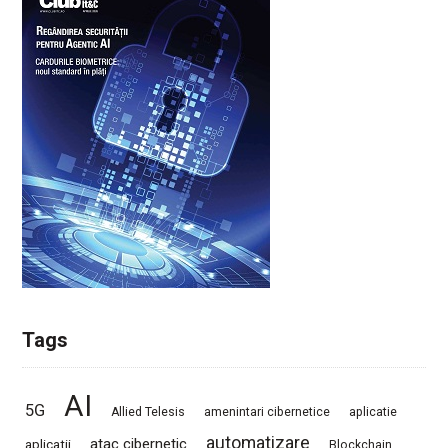
Tags
AI
5G
Allied Telesis
amenintari cibernetice
aplicatie
automatizare
atac cibernetic
aplicatii
Blockchain