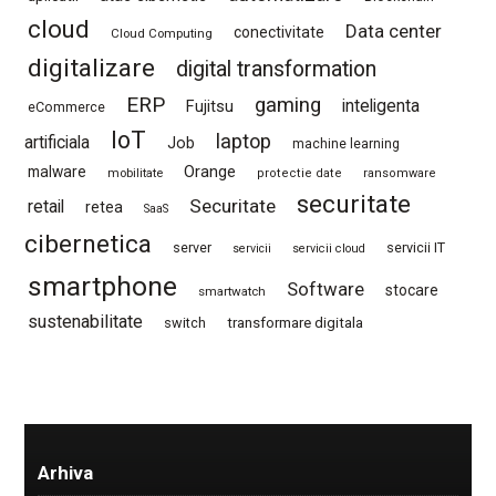
cloud
Data center
conectivitate
Cloud Computing
digitalizare
digital transformation
ERP
gaming
Fujitsu
inteligenta
eCommerce
IoT
laptop
artificiala
Job
machine learning
Orange
malware
mobilitate
protectie date
ransomware
securitate
Securitate
retail
retea
SaaS
cibernetica
server
servicii IT
servicii
servicii cloud
smartphone
Software
stocare
smartwatch
sustenabilitate
switch
transformare digitala
Arhiva