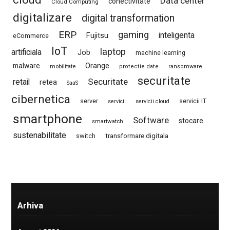
Data center
conectivitate
Cloud Computing
digitalizare
digital transformation
ERP
gaming
Fujitsu
inteligenta
eCommerce
IoT
laptop
artificiala
Job
machine learning
Orange
malware
mobilitate
protectie date
ransomware
securitate
Securitate
retail
retea
SaaS
cibernetica
server
servicii IT
servicii
servicii cloud
smartphone
Software
stocare
smartwatch
sustenabilitate
switch
transformare digitala
Arhiva