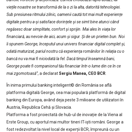
viețile noastre se transformă de la o zi la alta, datorită tehnologiei.
Sub presiunea ritmului zilnic, oamenii caută tot mai mult experiențe
digitale pentru a-și satisface dorințele și se simt bine atunci când
regăsesc doar simplitate, confort și sprijin. Mai ales în viața lor
financiară, au nevoie de aici, acum și sigur. Și de un prieten bun. Noi
îi spunem George, începutul unui univers financiar digital complet și,
odată maturizat, pariul nostru că experiența românilor în relația cu o
bancă nu va mai fi niciodată la fel. Dacă timpul înseamnă bani,
George poate fi companionul tău financiar într-o lume din ce în ce
mai zgomotoasă”
, a declarat
Sergiu Manea, CEO BCR
.
În inima primului banking inteligent© din România se află
platforma digitală George, cea mai populară platformă de digital
banking din Europa, având deja peste 3 milioane de utilizatori în
Austria, Republica Cehă și Slovacia.
Platforma a fost proiectată de hub-ul de inovație de la Viena al
Erste Group, cu aportul mai multor tineri IT-iști români. George a
fost redezvoltat la nivel local de experții BCR, împreună cu un