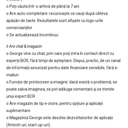
o Poți căuta într-o arhivă de până la 7 ani
o Are auto-completare: recunoaște ce cauți după câteva
apăsări de taste. Rezultatele sunt afișate cu logo-urile
comercianților
o Se actualizează încontinuu
◊ Are chat & magazin
o George vine cu chat, prin care poți intra în contact direct cu
experții BCR, fără timpi de așteptare. Dispui, practic, de un canal
de informații securizat pentru date financiare sensibile, fără e-
mailuri
o Funcție de printscreen a imaginii: dacă există o problemă, se
poate salva imaginea, se pot adăuga comentarii și se trimite
unui expert BCR
o Are magazin de tip e-store, pentru opțiuni și aplicații
suplimentare
o Magazinul George este deschis dezvoltatorilor de aplicații
(fintech-uri, start-up-uri).