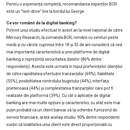
Pentru o experiență completă, recomandarea experților BCR
este un “test-drive” live la bordul lui George.
Ce vor românii de la digital banking?
Potrivit unui studiu efectuat în acest an la nivel național de către
Mercury Research, la comanda BCR, românii cu venituri peste
medii și cu vârste cuprinse între 18 și 35 de ani consideră că cea
mai importantă caracteristică a unei platforme de digital
banking o reprezintă securitatea datelor (86% dintre
respondenți). Acesta este urmată în topul preferințelor clienților
de către rapiditatea efectuării tranzacțiilor (69%), fiabilitate
(55%), posibilitatea controlului bugetului (44%), interfața
prietenoasă (44%) și complexitatea tranzacțiilor care pot fi
realizate din platformă (39%). Cu cât o aplicație de digital
banking are mai multe opțiuni și caracteristici, cu atât este mai
puțin probabil ca un client bancar să își schimbe furnizorul de
servicii financiare, arată același studiu: 90% dintre respondenți
susțin că loialitatea unui client este direct proporțională cu