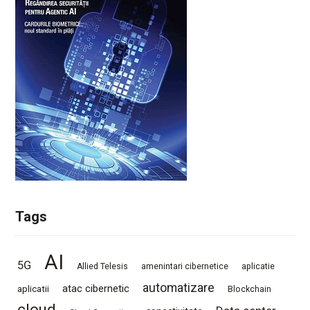
Tags
AI
5G
Allied Telesis
amenintari cibernetice
aplicatie
automatizare
atac cibernetic
aplicatii
Blockchain
cloud