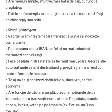
o Are meniuri simple, intuitive, fără bătăi de cap, cu funcție
drag&drop
o Plățile se fac simplu, ordonat și intuitiv. La fel ca pe mail. Poți
da chiar reply sau redo
◊ Simplu și inteligent
o George își amintește fiecare tranzacție și știe să indexeze
comercianții
o Poate scana contul IBAN, astfel că nu mai trebuie să
memorezi conturi lungi
o Face ca plata în străinătate să fie mult mai ușoară: George știe
automat unde se află destinatarul și pregătește transferul cu
toate informațiile necesare
o Te ajută să-ți analizezi cheltuielile și, dacă vrei, să faci
economii
o Are funcție de căutare simplă, precum motoarele de pe
Internet, pentru tranzacții, nume și date. Poți căuta, practic,
orice și, în plus, vorbește pe limba ta (ex. Poți căuta “luna
trecută”)