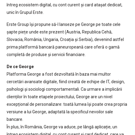
întreg ecosistem digital, cu cont curent și card atașat dedicat,
unic în Grupul Erste.
Erste Group își propune să-l lanseze pe George pe toate cele
șapte piețe unde este prezent (Austria, Republica Cehă,
Slovacia, România, Ungaria, Croația și Serbia), devenind astfel
prima platformă bancară paneuropeană care oferă o gamă
completă de produse și servicii financiare.
De ce George
Platforma George a fost dezvoltată în baza mai multor
cercetări avansate digitale, fiind creată de echipe de IT, design,
psihologi și sociologi comportamentali. Ca urmare a implicării
clienților în toate etapele proiectului, George are un nivel
excepțional de personalizare: toată lumea își poate crea propria
versiune a lui George, adaptată la specificul nevoilor sale
bancare.
În plus, în România, George va aduce, pe lângă aplicație, un
întreg ecosistem digital, cu cont curent și card dedicat, care va