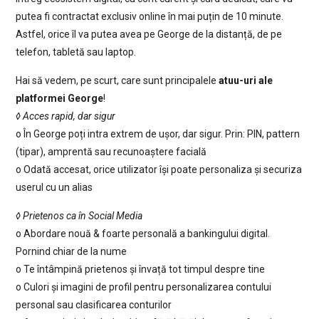
putea fi contractat exclusiv online în mai puțin de 10 minute.
Astfel, orice îl va putea avea pe George de la distanță, de pe
telefon, tabletă sau laptop.
Hai să vedem, pe scurt, care sunt principalele
atuu-uri ale
platformei George
!
◊ Acces rapid, dar sigur
o În George poți intra extrem de ușor, dar sigur. Prin: PIN, pattern
(tipar), amprentă sau recunoaștere facială
o Odată accesat, orice utilizator își poate personaliza și securiza
userul cu un alias
◊ Prietenos ca în Social Media
o Abordare nouă & foarte personală a bankingului digital.
Pornind chiar de la nume
o Te întâmpină prietenos și învață tot timpul despre tine
o Culori și imagini de profil pentru personalizarea contului
personal sau clasificarea conturilor