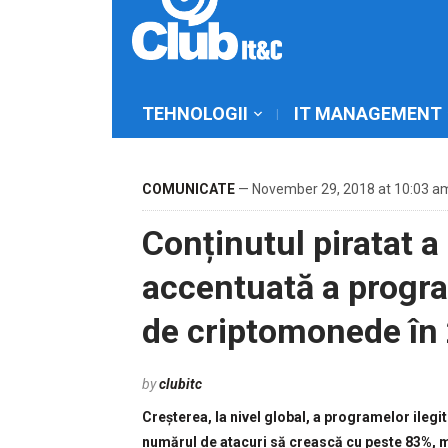
TEHNOLOGII
IT MANAGEMENT
COMUNICATE
— November 29, 2018 at 10:03 a
Conținutul piratat a
accentuată a progra
de criptomonede în
by
clubitc
Creșterea, la nivel global, a programelor ileg
numărul de atacuri să crească cu peste 83%, mai