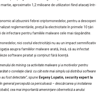
martie, aproximativ 1,2 milioane de utilizatori fiind atacați într-
onomic al izbucnirii febrei criptomonedelor, pentru a descoperi
alizat reglementările, prețul la electricitate în primele 10 țări
ri de infectare pentru familiile malware cele mai răspândite.
monedelor, nici costul electricității nu au un impact semnificativ
igația asupra familiilor malware arată, însă, că au infectat
aleze software piratat și conținut fără licență.
enului de mining ca activitate malware și a motivelor pentru
rătat o corelație clară: cu cât este mai simplu să distribui software
n au fost detectate”,
spune
Evgeny Lopatin
,
security expert la
e în general percepută ca periculoasă – descărcarea și instalarea
babil, cea mai importantă amenințare cibernetică a anului: