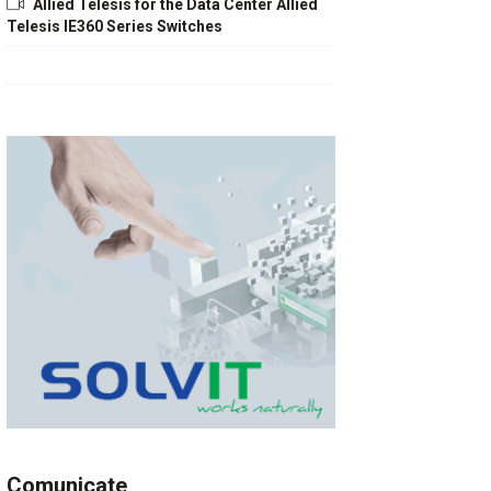
Allied Telesis for the Data Center Allied
Telesis IE360 Series Switches
Comunicate