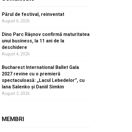
Părul de festival, reinventat
August 6, 2026
Dino Parc Râșnov confirmă maturitatea
unui business, la 11 ani de la
deschidere
August 4, 2026
Bucharest International Ballet Gala
2027 revine cu o premieră
spectaculoasă: „Lacul Lebedelor”, cu
Iana Salenko și Daniil Simkin
August 3, 2026
MEMBRI