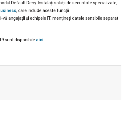
modul Default Deny. Instalați soluții de securitate specializate,
Business
, care include aceste funcții.
-vă angajații și echipele IT, mențineți datele sensibile separat
19 sunt disponibile
aici
.