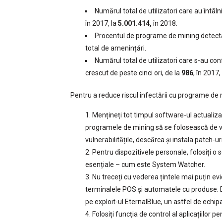
Numărul total de utilizatori care au întâ
în 2017, la
5.001.414,
în 2018.
Procentul de programe de mining detecta
total de amenințări.
Numărul total de utilizatori care s-au c
crescut de peste cinci ori, de la
986
, în 2017,
Pentru a reduce riscul infectării cu programe de min
Mențineți tot timpul software-ul actualizat
programele de mining să se folosească de vu
vulnerabilitățile, descărca și instala patch-uri
Pentru dispozitivele personale, folosiți o s
esențiale – cum este System Watcher.
Nu treceți cu vederea țintele mai puțin ev
terminalele POS și automatele cu produse
pe exploit-ul EternalBlue, un astfel de echi
Folosiți funcția de control al aplicațiilor p