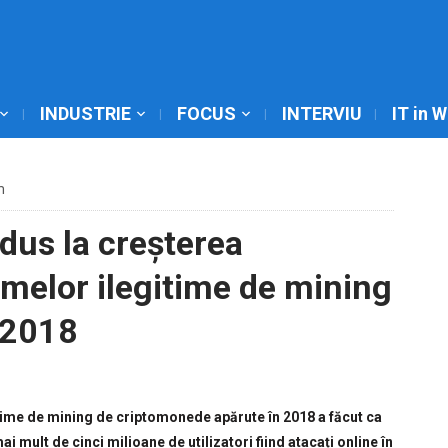
INDUSTRIE
FOCUS
INTERVIU
IT in 
m
 dus la creșterea
melor ilegitime de mining
 2018
itime de mining de criptomonede apărute în 2018 a făcut ca
 mult de cinci milioane de utilizatori fiind atacați online în