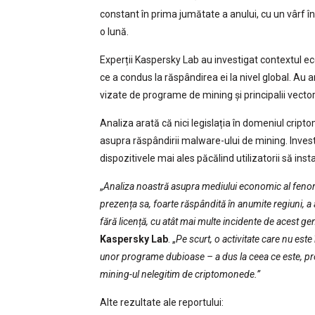
constant în prima jumătate a anului, cu un vârf în 
o lună.
Experții Kaspersky Lab au investigat contextul ec
ce a condus la răspândirea ei la nivel global. Au an
vizate de programe de mining și principalii vecto
Analiza arată că nici legislația în domeniul cripto
asupra răspândirii malware-ului de mining. Invest
dispozitivele mai ales păcălind utilizatorii să inst
„
Analiza noastră asupra mediului economic al fenom
prezența sa, foarte răspândită în anumite regiuni, a a
fără licență, cu atât mai multe incidente de acest ge
Kaspersky Lab
. „
Pe scurt, o activitate care nu est
unor programe dubioase – a dus la ceea ce este, pro
mining-ul nelegitim de criptomonede.”
Alte rezultate ale reportului: