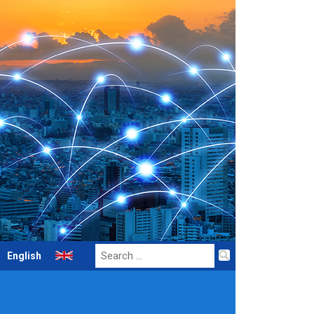
Search
English
for: