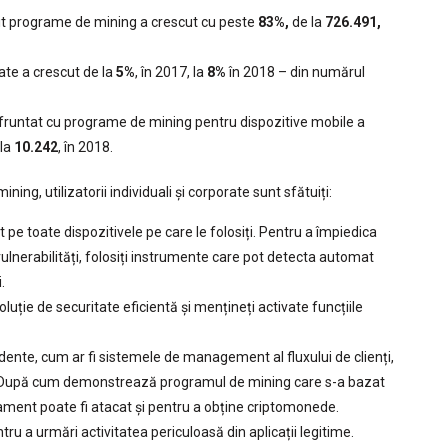
lnit programe de mining a crescut cu peste
83%,
de la
726.491,
te a crescut de la
5%
, în 2017, la
8%
în 2018 – din numărul
onfruntat cu programe de mining pentru dispozitive mobile a
 la
10.242
, în 2018.
ing, utilizatorii individuali și corporate sunt sfătuiți:
 pe toate dispozitivele pe care le folosiți. Pentru a împiedica
lnerabilități, folosiți instrumente care pot detecta automat
.
oluție de securitate eficientă și mențineți activate funcțiile
idente, cum ar fi sistemele de management al fluxului de clienți,
. După cum demonstrează programul de mining care s-a bazat
pament poate fi atacat și pentru a obține criptomonede.
entru a urmări activitatea periculoasă din aplicații legitime.