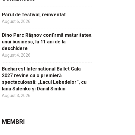
Părul de festival, reinventat
August 6, 2026
Dino Parc Râșnov confirmă maturitatea
unui business, la 11 ani de la
deschidere
August 4, 2026
Bucharest International Ballet Gala
2027 revine cu o premieră
spectaculoasă: „Lacul Lebedelor”, cu
Iana Salenko și Daniil Simkin
August 3, 2026
MEMBRI