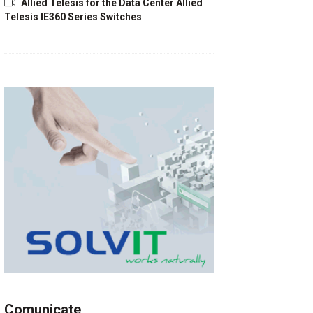
Allied Telesis for the Data Center Allied
Telesis IE360 Series Switches
Comunicate