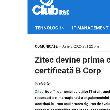
TEHNOLOGII
IT MANAGEMENT
COMUNICATE
— June 3, 2026 at 1:22 pm
Zitec devine prima
certificată B Corp
by
clubitc
Zitec
, lider în domeniul soluțiilor IT și al tran
recunoaștere internațională a angajamentului c
Acordată în urma unui proces riguros de evalu