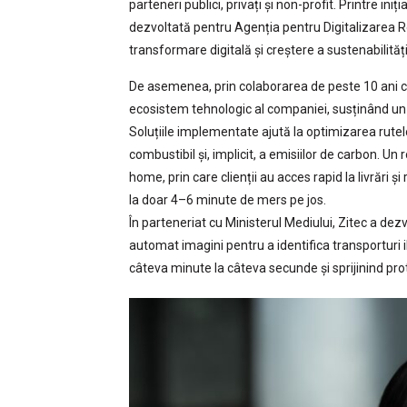
parteneri publici, privați și non-profit. Printre in
dezvoltată pentru Agenția pentru Digitalizarea Ro
transformare digitală și creștere a sustenabilități
De asemenea, prin colaborarea de peste 10 ani cu
ecosistem tehnologic al companiei, susținând un m
Soluțiile implementate ajută la optimizarea rutel
combustibil și, implicit, a emisiilor de carbon. Un 
home, prin care clienții au acces rapid la livrări 
la doar 4–6 minute de mers pe jos.
În parteneriat cu Ministerul Mediului, Zitec a dezv
automat imagini pentru a identifica transportur
câteva minute la câteva secunde și sprijinind pro