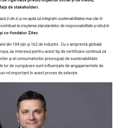
de riguroase privind impactul social și de mediu,
față de stakeholderi.
ză zi de zi și ne ajută să integrăm sustenabilitatea mai clar în
ntribuie la creșterea standardelor de responsabilitate și etică în
și co-fondator Zitec
.
ii din 104 țări și 162 de industrii . Cu o amprentă globală
opa, iar interesul pentru acest tip de certificare continuă să
erilor și al consumatorilor preocupați de sustenabilitate.
le lor de cumpărare sunt influențate de angajamentele de
 un rol important în acest proces de selecție.