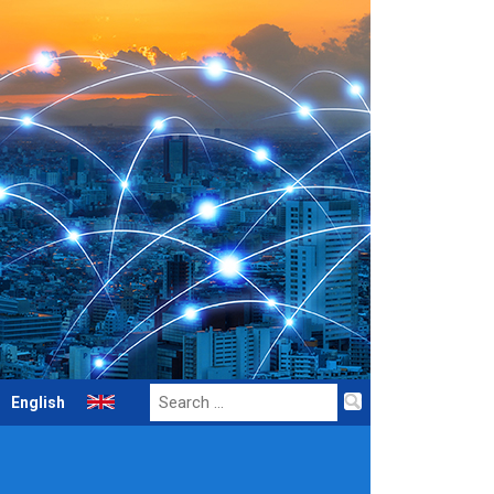
Search
English
for: