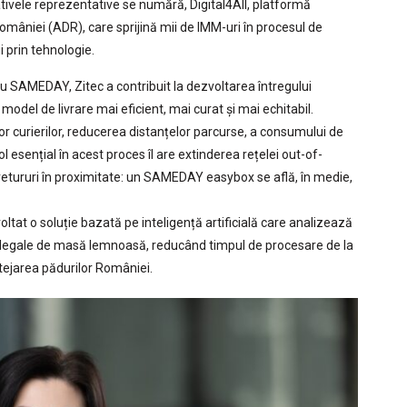
ițiativele reprezentative se numără, Digital4All, platformă
mâniei (ADR), care sprijină mii de IMM-uri în procesul de
i prin tehnologie.
 SAMEDAY, Zitec a contribuit la dezvoltarea întregului
odel de livrare mai eficient, mai curat și mai echitabil.
or curierilor, reducerea distanțelor parcurse, a consumului de
rol esențial în acest proces îl are extinderea rețelei out-of-
și retururi în proximitate: un SAMEDAY easybox se află, în medie,
oltat o soluție bazată pe inteligență artificială care analizează
i ilegale de masă lemnoasă, reducând timpul de procesare de la
tejarea pădurilor României.