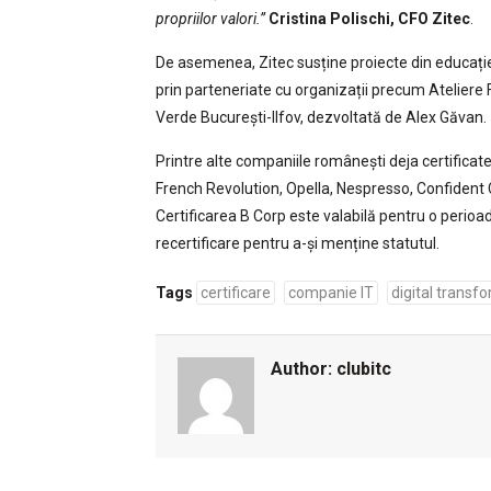
propriilor valori.”
Cristina Polischi, CFO Zitec
.
De asemenea, Zitec susține proiecte din educație, 
prin parteneriate cu organizații precum Ateliere F
Verde București-Ilfov, dezvoltată de Alex Găvan.
Printre alte companiile românești deja certificat
French Revolution, Opella, Nespresso, Confident
Certificarea B Corp este valabilă pentru o perio
recertificare pentru a-și menține statutul.
Tags
certificare
companie IT
digital transf
Author:
clubitc