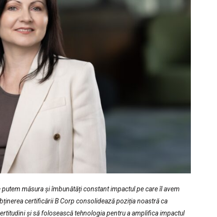
re putem măsura și îmbunătăți constant impactul pe care îl avem
 Obținerea certificării B Corp consolidează poziția noastră ca
certitudini și să folosească tehnologia pentru a amplifica impactul