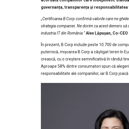
acordată companiilor care îndeplinesc standar
guvernanța, transparența și responsabilitatea 
„Certificarea B Corp confirmă valorile care ne ghidea
strategia companiei. Ne dorim ca acest demers să co
industria IT din România.”
Alex Lăpușan, Co-CEO 
În prezent, B Corp include peste 10.700 de compan
puternică, mișcarea B Corp a câștigat teren în Eur
crească, cu o creștere semnificativă în rândul tin
Aproape 58% dintre consumatori spun că alegeri
responsabilitate ale companiilor, iar B Corp joacă