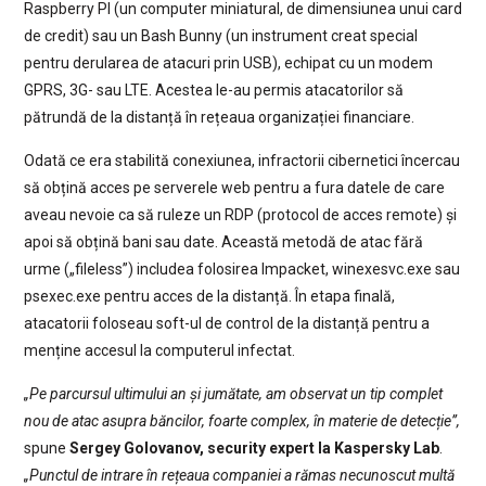
Raspberry PI (un computer miniatural, de dimensiunea unui card
de credit) sau un Bash Bunny (un instrument creat special
pentru derularea de atacuri prin USB), echipat cu un modem
GPRS, 3G- sau LTE. Acestea le-au permis atacatorilor să
pătrundă de la distanță în rețeaua organizației financiare.
Odată ce era stabilită conexiunea, infractorii cibernetici încercau
să obțină acces pe serverele web pentru a fura datele de care
aveau nevoie ca să ruleze un RDP (protocol de acces remote) și
apoi să obțină bani sau date. Această metodă de atac fără
urme („fileless”) includea folosirea Impacket, winexesvc.exe sau
psexec.exe pentru acces de la distanță. În etapa finală,
atacatorii foloseau soft-ul de control de la distanță pentru a
menține accesul la computerul infectat.
„Pe parcursul ultimului an și jumătate, am observat un tip complet
nou de atac asupra băncilor, foarte complex, în materie de detecție”,
spune
Sergey Golovanov, security expert la Kaspersky Lab
.
„Punctul de intrare în rețeaua companiei a rămas necunoscut multă