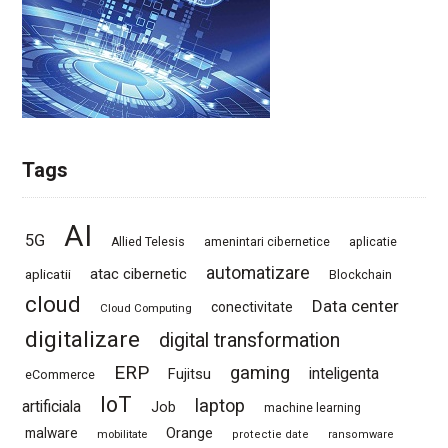
Tags
AI
5G
Allied Telesis
amenintari cibernetice
aplicatie
automatizare
atac cibernetic
aplicatii
Blockchain
cloud
Data center
conectivitate
Cloud Computing
digitalizare
digital transformation
ERP
gaming
Fujitsu
inteligenta
eCommerce
IoT
laptop
artificiala
Job
machine learning
Orange
malware
mobilitate
protectie date
ransomware