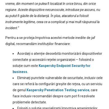
vreme, din moment ce putea fi localizat în orice birou, din orice
regiune. Aceste dispozitive necunoscute, introduse pe ascuns, nu
au putut fi găsite de la distanță. În plus, atacatorul a folosit
instrumente legitime, ceea ce a complicat și mai mult răspunsul la
incident.”
Pentru a se proteja împotriva acestei metode inedite de jaf
digital, recomandăm instituțiilor financiare:
Acordați o atenție deosebită monitorizării dispozitivelor
conectate și accesării rețelei organizației – folosind o
soluție cum este
Kaspersky Endpoint Security for
business.
Eliminați punctele vulnerabile de securitate, inclusiv cele
care se referă la configurări greșite de rețea, cu un serviciu
de genul
Kaspersky Penetration Testing service
, care
face inclusiv recomandări despre cum pot fi rezolvate
problemele detectate.
Folosiți o soluție specializată împotriva amenințărilor