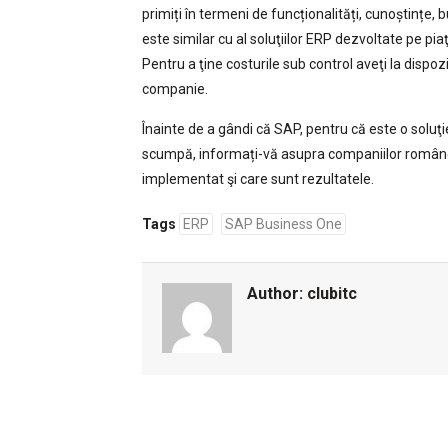
primiți în termeni de funcționalități, cunoștințe
este similar cu al soluţiilor ERP dezvoltate pe pia
Pentru a ţine costurile sub control aveţi la dispoziţi
companie.
Înainte de a gândi că SAP, pentru că este o soluţ
scumpă, informați-vă asupra companiilor româneșt
implementat şi care sunt rezultatele.
Tags
ERP
SAP Business One
Author:
clubitc