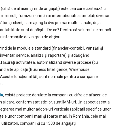
fră de afaceri şi nr de angajaţi) este cea care contează ci
mai mulţi furnizori, unii chiar internaţionali, asamblaţi diverse
tori şi clienţi care ajung la dvs pe mai multe canale, deja
de contabilitate sunt depăşite. De ce? Pentru că volumul de muncă
r informaţiile devin greu de obţinut.
ind de la modulele standard (financiar-contabil, vânzări şi
, inventar, service, analiză şi raportare) şi adăugând
esfășurați activitatea, automatizând diverse procese (cu
ând alte aplicaţii (Business Intelligence, Warehouse
ceste funcţionalităţi sunt normale pentru o companie
nt.
ia
, există proiecte derulate la companii cu cifre de afaceri de
m şi care, conform statisticilor, sunt IMM-uri. Un aspect esenţial
tegrarea mai multor addon-uri verticale (aplicaţii specifice unor
nțele unor companii mari şi foarte mari. În România, cele mai
tilizatori, companii și cu 1500 de angajați.