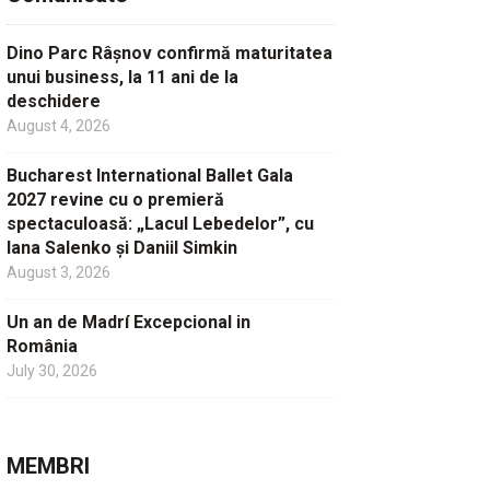
Dino Parc Râșnov confirmă maturitatea
unui business, la 11 ani de la
deschidere
August 4, 2026
Bucharest International Ballet Gala
2027 revine cu o premieră
spectaculoasă: „Lacul Lebedelor”, cu
Iana Salenko și Daniil Simkin
August 3, 2026
Un an de Madrí Excepcional in
România
July 30, 2026
MEMBRI