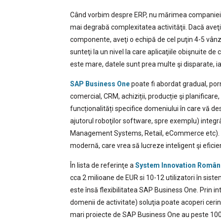
Când vorbim despre ERP, nu mărimea companiei (ci
mai degrabă complexitatea activităţii. Dacă aveţi 
componente, aveţi o echipă de cel puţin 4-5 vânză
sunteţi la un nivel la care aplicaţiile obişnuite 
este mare, datele sunt prea multe şi disparate, ia
SAP Business One
poate fi abordat gradual, porn
comercial, CRM, achiziții, producție şi planificare
funcționalități specifice domeniului în care vă d
ajutorul roboţilor software, spre exemplu) integr
Management Systems, Retail, eCommerce etc). A
modernă, care vrea să lucreze inteligent şi eficie
În lista de referinţe a
System Innovation Român
cca 2 milioane de EUR si 10-12 utilizatori în siste
este însă flexibilitatea SAP Business One. Prin in
domenii de activitate) soluţia poate acoperi ceri
mari proiecte de SAP Business One au peste 100 u