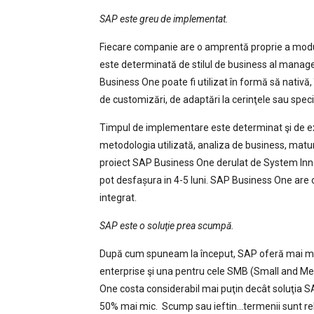
SAP este greu de implementat.
Fiecare companie are o amprentă proprie a modul
este determinată de stilul de business al manageru
Business One poate fi utilizat în formă să nativă
de customizări, de adaptări la cerinţele sau specifi
Timpul de implementare este determinat şi de exp
metodologia utilizată, analiza de business, matur
proiect SAP Business One derulat de System Inno
pot desfașura in 4-5 luni. SAP Business One are 
integrat.
SAP este o soluţie prea scumpă.
După cum spuneam la început, SAP oferă mai mult
enterprise şi una pentru cele SMB (Small and 
One costa considerabil mai puţin decât soluţia SA
50% mai mic. Scump sau ieftin…termenii sunt rela