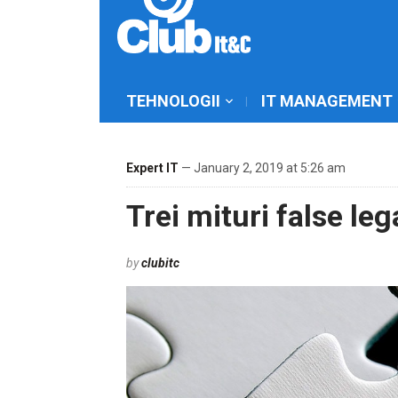
TEHNOLOGII
IT MANAGEMENT
Expert IT
— January 2, 2019 at 5:26 am
Trei mituri false l
by
clubitc