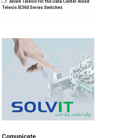
Allied Telesis for the Data Center Allied
Telesis IE360 Series Switches
Comunicate