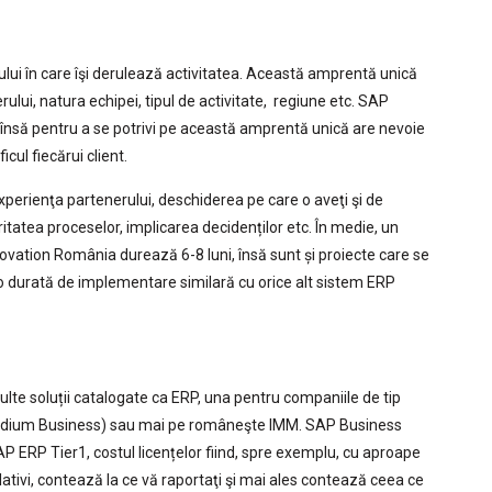
ui în care îşi derulează activitatea. Această amprentă unică
lui, natura echipei, tipul de activitate, regiune etc. SAP
, însă pentru a se potrivi pe această amprentă unică are nevoie
cul fiecărui client.
erienţa partenerului, deschiderea pe care o aveţi şi de
itatea proceselor, implicarea decidenților etc. În medie, un
vation România durează 6-8 luni, însă sunt și proiecte care se
o durată de implementare similară cu orice alt sistem ERP
e soluții catalogate ca ERP, una pentru companiile de tip
Medium Business) sau mai pe româneşte IMM. SAP Business
P ERP Tier1, costul licențelor fiind, spre exemplu, cu aproape
tivi, contează la ce vă raportaţi şi mai ales contează ceea ce