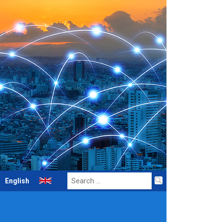
Search
English
for: