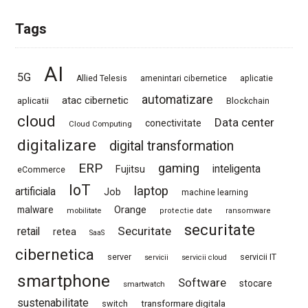
Tags
AI
5G
Allied Telesis
amenintari cibernetice
aplicatie
automatizare
atac cibernetic
aplicatii
Blockchain
cloud
Data center
conectivitate
Cloud Computing
digitalizare
digital transformation
ERP
gaming
Fujitsu
inteligenta
eCommerce
IoT
laptop
artificiala
Job
machine learning
Orange
malware
mobilitate
protectie date
ransomware
securitate
Securitate
retail
retea
SaaS
cibernetica
server
servicii IT
servicii
servicii cloud
smartphone
Software
stocare
smartwatch
sustenabilitate
switch
transformare digitala