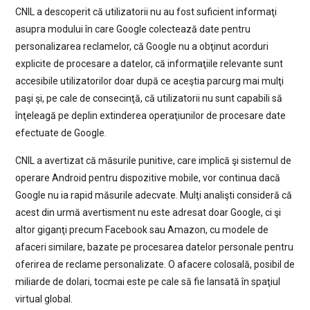
CNIL a descoperit că utilizatorii nu au fost suficient informaţi
asupra modului în care Google colectează date pentru
personalizarea reclamelor, că Google nu a obţinut acorduri
explicite de procesare a datelor, că informaţiile relevante sunt
accesibile utilizatorilor doar după ce aceştia parcurg mai mulţi
paşi şi, pe cale de consecinţă, că utilizatorii nu sunt capabili să
înţeleagă pe deplin extinderea operaţiunilor de procesare date
efectuate de Google.
CNIL a avertizat că măsurile punitive, care implică şi sistemul de
operare Android pentru dispozitive mobile, vor continua dacă
Google nu ia rapid măsurile adecvate. Mulţi analişti consideră că
acest din urmă avertisment nu este adresat doar Google, ci şi
altor giganţi precum Facebook sau Amazon, cu modele de
afaceri similare, bazate pe procesarea datelor personale pentru
oferirea de reclame personalizate. O afacere colosală, posibil de
miliarde de dolari, tocmai este pe cale să fie lansată în spaţiul
virtual global.