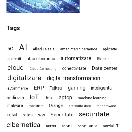
Tags
AI
5G
Allied Telesis
amenintari cibernetice
aplicatie
automatizare
atac cibernetic
aplicatii
Blockchain
cloud
Data center
conectivitate
Cloud Computing
digitalizare
digital transformation
ERP
gaming
Fujitsu
inteligenta
eCommerce
IoT
laptop
artificiala
Job
machine learning
Orange
malware
mobilitate
protectie date
ransomware
securitate
Securitate
retail
retea
SaaS
cibernetica
server
servicii IT
servicii
servicii cloud