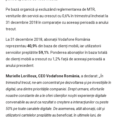
Pe bază organică și excluzând reglementarea de MTR,
veniturile din servicii au crescut cu 0,6% în trimestrul încheiat la
31 decembrie 2018 în comparație cu aceeași perioadă a anului
trecut.
La 31 decembrie 2018, abonații Vodafone România
reprezentau
40,9%
din baza de clienți mobili, iar utilizatorii
serviciilor preplătite
59,1%
. Ponderea abonaților în baza totală
de clienți mobili a crescut cu 1,2% față de aceeași perioadă a
anului precedent.
Murielle Lorilloux, CEO Vodafone România
, a declarat:
„În
trimestrul trecut, ne-am concentrat pe dezvoltarea și pe investițiile în
digital, una dintre prioritățile companiei. Drept urmare, eforturile
noastre constante de a le oferi clienților noștri experiențe digitale
convenabile au avut ca rezultat o creștere a interacțiunilor cu peste
50% pe toate canalele digitale. De asemenea, atât abonații, cât și
utilizatorii cartelelor preplătite au beneficiat, în ultimele luni, de