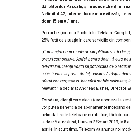
Sărbătorilor Pascale, și le aduce clienților rez
Nelimitat 4G, Internet fix de mare viteză și tele
doar 15 euro / lună.
Prin achiziționarea Pachetului Telekom Complet, l
25% față de situația în care serviciile din compon
„Continuăm demersurile de simplificare a ofertei și, to
prețuri competitive. Astfel, pentru doar 15 euro pe 
televiziune, clienții noștri se pot bucura de o reducer
achiziționate separat. Astfel, reușim să răspundem nev
ofertă convergentă cu beneficii mobile nelimitate, int
relevant.
”,
a declarat
Andreas Elsner, Director 
Totodată, clienții care aleg să se aboneze la serv
vor putea beneficia de abonamente începând de l
nelimitat, și de telefoane în rate fixe, fără dobâ
la doar 5 euro/lună, Huawei P Smart 2019, la 8 e
aprilie. În scurt timp, Telekom va anunța noi mode