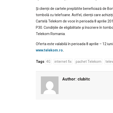
Și clienții de cartele preplătite beneficiază de Bo
tombolă cu telefoane. Astfel, clienții care achiziț
Cartelă Telekom de voce în perioada 8 aprilie 2
P30. Condițiile de eligibilitate și înscriere în t
Telekom Romania.
Oferta este valabilă în perioada 8 aprilie – 12 iu
www.telekom.ro
.
Tags
4G
internet fix
pachet Telekom
tele
Author:
clubitc