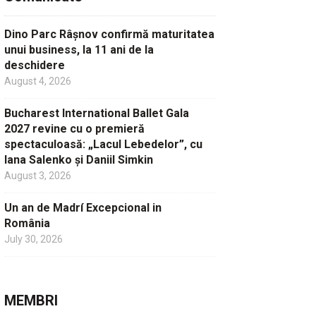
Dino Parc Râșnov confirmă maturitatea
unui business, la 11 ani de la
deschidere
August 4, 2026
Bucharest International Ballet Gala
2027 revine cu o premieră
spectaculoasă: „Lacul Lebedelor”, cu
Iana Salenko și Daniil Simkin
August 3, 2026
Un an de Madrí Excepcional in
România
July 30, 2026
MEMBRI