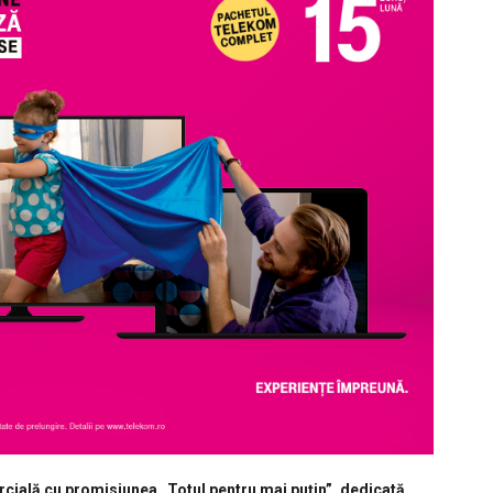
ală cu promisiunea „Totul pentru mai puțin”, dedicată