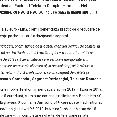
idențiali
Pachetul Telekom Complet
–
mobil cu Net
viziune, cu HBO și HBO GO incluse până la finalul anului, la
a 15 euro / lună, clienții beneficiază practic de o reducere de
ența pachetului ar fi achiziționate separat.
todată, promisiunea de a le oferi clienților servicii de calitate, la
lună pentru Pachetul Telekom Complet – mobil, internet fix și
e de 25% față de situația în care serviciile menționate ar fi
oilor actuale ale clienților și, în acelasi timp, să le oferim o
ernet prin fibră și televiziune, cu un conținut de calitate și
Executiv Comercial, Segment Rezidenţial, Telekom Romania.
iciile mobile Telekom în perioada 8 aprilie 2019 – 12 iunie 2019,
a 5 euro/lună, cu minute naționale nelimitate și Bonus Net 4G
ndă și avans 0, cum ar fi Samsung J4+, care poate fi achiziționat
uro/lună și Huawei Y6 2019, la 6 euro/lună, după data de 15
le care vin în completarea ofertei de telefoane în rate.