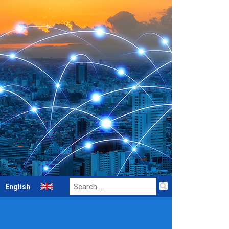
Search
English
for: