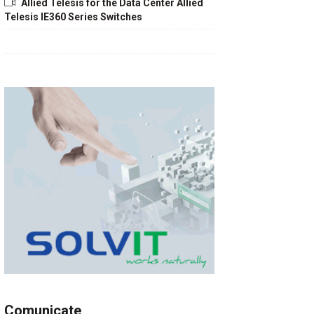
Allied Telesis for the Data Center Allied
Telesis IE360 Series Switches
Comunicate