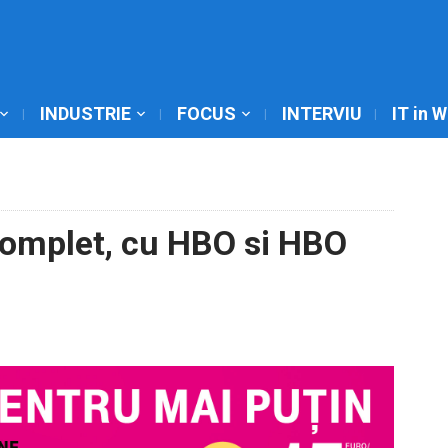
INDUSTRIE
FOCUS
INTERVIU
IT in 
omplet, cu HBO si HBO