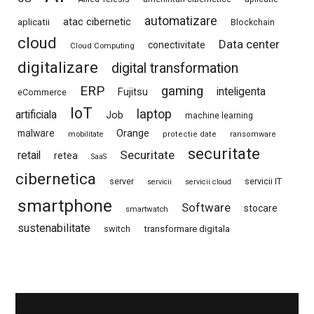
automatizare
atac cibernetic
aplicatii
Blockchain
cloud
Data center
conectivitate
Cloud Computing
digitalizare
digital transformation
ERP
gaming
Fujitsu
inteligenta
eCommerce
IoT
laptop
artificiala
Job
machine learning
Orange
malware
mobilitate
protectie date
ransomware
securitate
Securitate
retail
retea
SaaS
cibernetica
server
servicii IT
servicii
servicii cloud
smartphone
Software
stocare
smartwatch
sustenabilitate
switch
transformare digitala