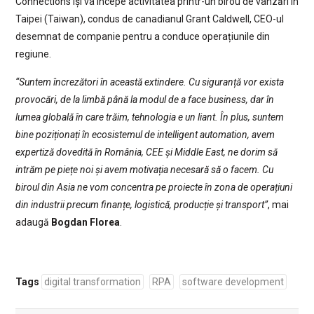
Connections își va începe activitatea printr-un birou de vânzări în
Taipei (Taiwan), condus de canadianul Grant Caldwell, CEO-ul
desemnat de companie pentru a conduce operațiunile din
regiune.
“Suntem încrezători în această extindere. Cu siguranță vor exista
provocări, de la limbă până la modul de a face business, dar în
lumea globală în care trăim, tehnologia e un liant. În plus, suntem
bine poziționați în ecosistemul de intelligent automation, avem
expertiză dovedită în România, CEE și Middle East, ne dorim să
intrăm pe piețe noi și avem motivația necesară să o facem. Cu
biroul din Asia ne vom concentra pe proiecte în zona de operațiuni
din industrii precum finanțe, logistică, producție și transport”
, mai
adaugă
Bogdan Florea
.
Tags
digital transformation
RPA
software development