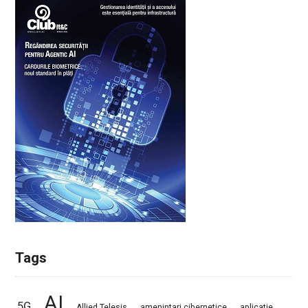
Tags
AI
5G
Allied Telesis
amenintari cibernetice
aplicatie