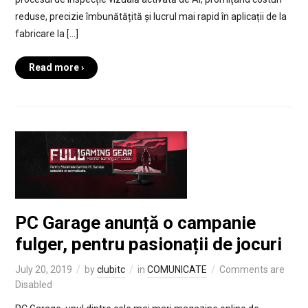
reduse, precizie îmbunătățită și lucrul mai rapid în aplicații de la
fabricare la […]
Read more ›
PC Garage anunță o campanie
fulger, pentru pasionații de jocuri
July 20, 2019
by
clubitc
in
COMUNICATE
Comments are
Disabled