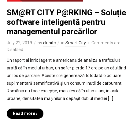
SM@RT CITY P@RKING – Soluție
software inteligentă pentru
managementul parcărilor
July 22, 2019
by
clubitc
in
Smart City
Comments are
Disabled
Un raport al Inrix (agentie americană de analiză a traficului)
arată că în mediul urban, un şofer pierde 17 ore pe an căutând
un loc de parcare. Aceste ore generează totodată o poluare
suplimentară semnificativă şi un consum inutil de carburant.
România nu face excepție, mai ales că în ultimii ani, în ariile
urbane, densitatea mașinilor a depăşit dublul mediei […]
Read more ›