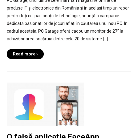
PC Garage, unul dintre cele mai mari magazine online de
produse IT și electronice din România și în același timp un reper
pentru toți cei pasionați de tehnologie, anunță o campanie
dedicată pasionaților de jocuri aflați în căutarea unui nou PC. În
cadrul acesteia, PC Garage oferă cadou un monitor de 27” la
achiziționarea oricăruia dintre cele 20 de sisteme […]
Read more ›
O falsă aplicație FaceApp