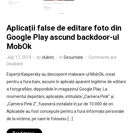
Aplicații false de editare foto din
Google Play ascund backdoor-ul
MobOk
July 17, 2019
by
clubitc
in
Securitate
Comments are
Disabled
Experții Kaspersky au descoperit malware-ul MobOk, creat
pentru a fura bani, ascuns în aplicații aparent legitime de editare
a fotografiilor, disponibile în magazinul Google Play. La
momentul depistării, aplicațiile, intitulate „Camera Pink” și
„Camera Pink 2″, fuseseră instalate în jur de 10.000 de ori.
Aplicațiile au fost concepute pentru a fura informații personale
de la victime, pe care le folosesc […]