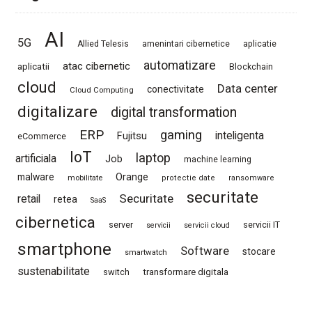
AI
5G
Allied Telesis
amenintari cibernetice
aplicatie
automatizare
atac cibernetic
aplicatii
Blockchain
cloud
Data center
conectivitate
Cloud Computing
digitalizare
digital transformation
ERP
gaming
Fujitsu
inteligenta
eCommerce
IoT
laptop
artificiala
Job
machine learning
Orange
malware
mobilitate
protectie date
ransomware
securitate
Securitate
retail
retea
SaaS
cibernetica
server
servicii IT
servicii
servicii cloud
smartphone
Software
stocare
smartwatch
sustenabilitate
switch
transformare digitala