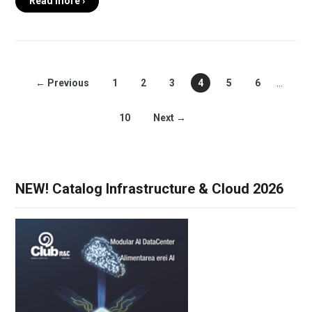
Read more ›
← Previous
1
2
3
4
5
6
…
10
Next →
NEW! Catalog Infrastructure & Cloud 2026