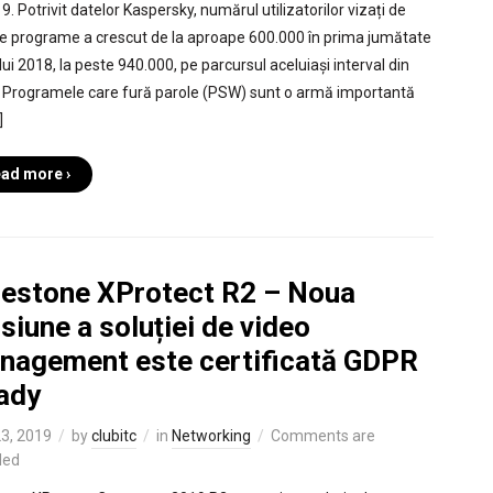
9. Potrivit datelor Kaspersky, numărul utilizatorilor vizați de
e programe a crescut de la aproape 600.000 în prima jumătate
ui 2018, la peste 940.000, pe parcursul aceluiași interval din
 Programele care fură parole (PSW) sunt o armă importantă
]
ad more ›
lestone XProtect R2 – Noua
siune a soluției de video
nagement este certificată GDPR
ady
23, 2019
by
clubitc
in
Networking
Comments are
led