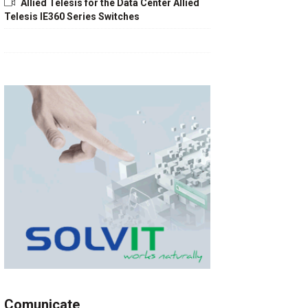
Allied Telesis for the Data Center Allied
Telesis IE360 Series Switches
Comunicate