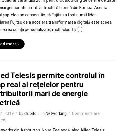
 Quadrant al anului 2019 pentru Outsourcing de centre de date
rvicii gestionate cu infrastructură hibridă din Europa. Acesta
l șaptelea an consecutiv, că Fujitsu a fost numit lider.
area Fujitsu de a accelera transformarea digitală este aceea
o-crea soluții personalizate, multi-cloud și […]
ad more ›
ied Telesis permite controlul în
p real al rețelelor pentru
tribuitorii mari de energie
ctrică
24, 2019
by
clubitc
in
Networking
Comments are
led
tworks din Ashburton, Noua Zeelandă, aleg Allied Telesis