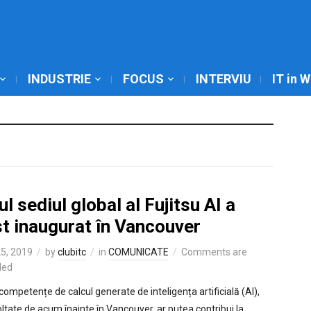
INDUSTRIE
FOCUS
INTERVIU
IT in 
l sediul global al Fujitsu AI a
st inaugurat în Vancouver
25, 2019
by
clubitc
in
COMUNICATE
Comments are
led
 competențe de calcul generate de inteligența artificială (AI),
ltate de acum înainte în Vancouver, ar putea contribui la