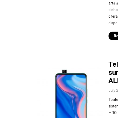
artă ș
de ho
oferă
dispo
Re
Te
su
AL
July 
Toate
siste
– RO-