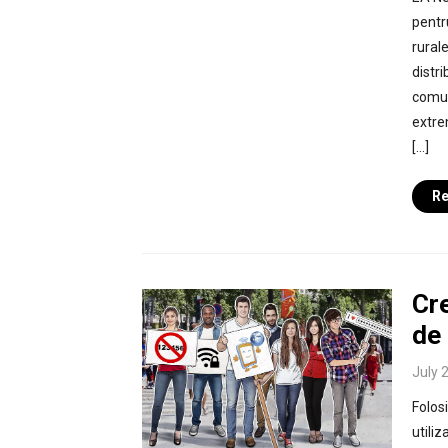
pentr
rural
distri
comun
extre
[…]
Re
Cre
de
July 
Folos
utili