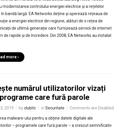
u modernizarea controlului energiei electrice și a rețelelor
e în bandă largă. EA Networks deține și operează rețeaua de
buție a energiei electrice din regiune, alături de o rețea de
icații de ultimă generație care furnizează servicii de internet
m de rapide și de încredere. Din 2008, EA Networks au instalat
ad more ›
ște numărul utilizatorilor vizați
 programe care fură parole
23, 2019
by
clubitc
in
Securitate
Comments are Disabled
irea malware-ului pentru a obține datele digitale ale
zatorilor – programele care fură parole – a crescut semnificativ