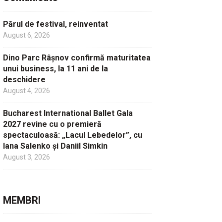
Părul de festival, reinventat
August 6, 2026
Dino Parc Râșnov confirmă maturitatea
unui business, la 11 ani de la
deschidere
August 4, 2026
Bucharest International Ballet Gala
2027 revine cu o premieră
spectaculoasă: „Lacul Lebedelor”, cu
Iana Salenko și Daniil Simkin
August 3, 2026
MEMBRI