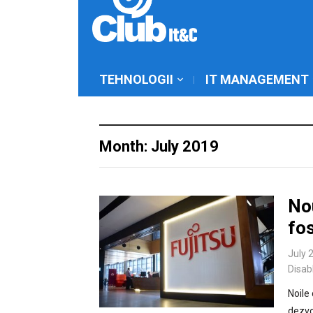
TEHNOLOGII
IT MANAGEMENT
Month: July 2019
Nou
fo
July 
Disab
Noile
dezvo