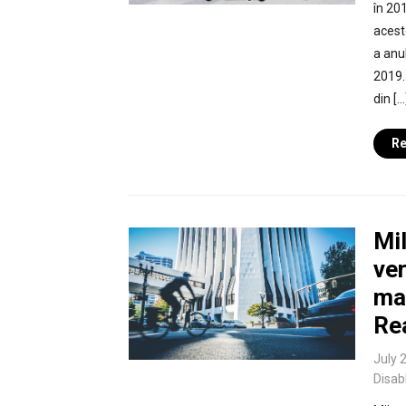
în 201
acest
a anul
2019.
din […
Re
Mi
ver
ma
Re
July 
Disab