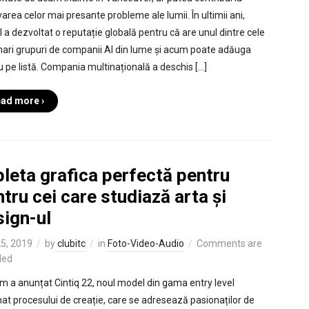
varea celor mai presante probleme ale lumii. În ultimii ani,
l a dezvoltat o reputație globală pentru că are unul dintre cele
ari grupuri de companii AI din lume și acum poate adăuga
su pe listă. Compania multinațională a deschis […]
ad more ›
leta grafica perfectă pentru
tru cei care studiază arta și
sign-ul
25, 2019
by
clubitc
in
Foto-Video-Audio
Comments are
led
 a anunțat Cintiq 22, noul model din gama entry level
nat procesului de creație, care se adresează pasionaților de