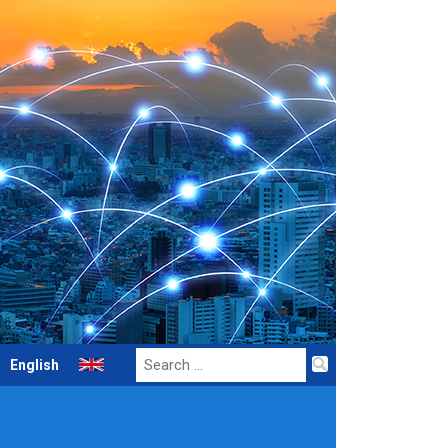
Search
English
for: