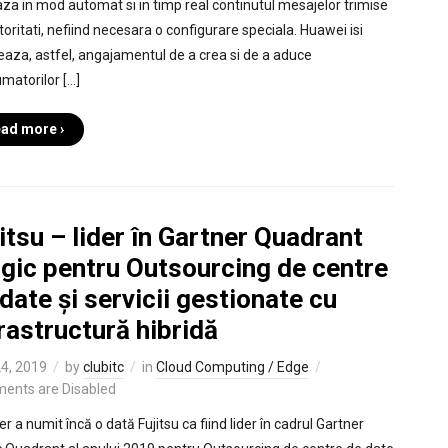
aza in mod automat si in timp real continutul mesajelor trimise
toritati, nefiind necesara o configurare speciala. Huawei isi
eaza, astfel, angajamentul de a crea si de a aduce
matorilor […]
ad more ›
itsu – lider în Gartner Quadrant
gic pentru Outsourcing de centre
date și servicii gestionate cu
rastructură hibridă
24, 2019
by
clubitc
in
Cloud Computing / Edge
ents are Disabled
r a numit încă o dată Fujitsu ca fiind lider în cadrul Gartner