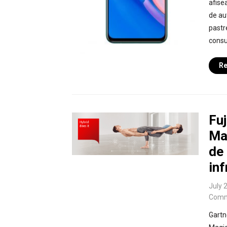
afise
de au
pastr
consu
Re
Fuj
Ma
de 
inf
July 
Comm
Gartne