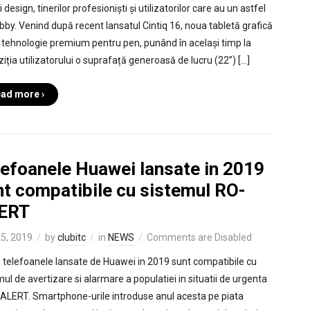
i design, tinerilor profesioniști și utilizatorilor care au un astfel
bby. Venind după recent lansatul Cintiq 16, noua tabletă grafică
 tehnologie premium pentru pen, punând în același timp la
ziția utilizatorului o suprafață generoasă de lucru (22”) […]
ad more ›
lefoanele Huawei lansate in 2019
nt compatibile cu sistemul RO-
ERT
25, 2019
by
clubitc
in
NEWS
Comments are Disabled
 telefoanele lansate de Huawei in 2019 sunt compatibile cu
mul de avertizare si alarmare a populatiei in situatii de urgenta
ALERT. Smartphone-urile introduse anul acesta pe piata