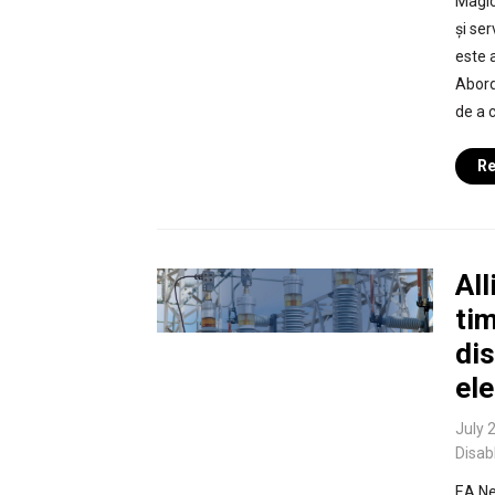
Magic
și se
este a
Abord
de a c
Re
All
tim
dis
ele
July 
Disab
EA Ne