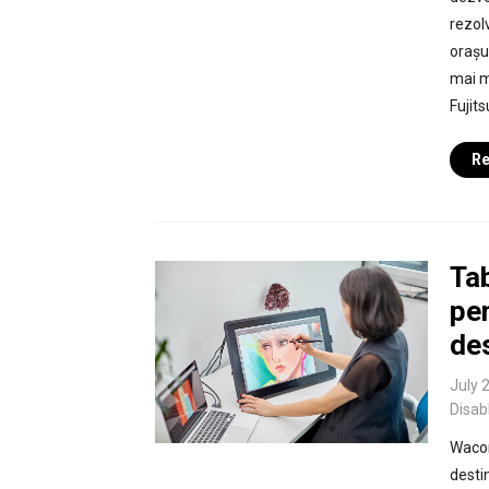
rezol
orașu
mai m
Fujit
Re
Tab
pen
de
July 
Disab
Wacom
desti