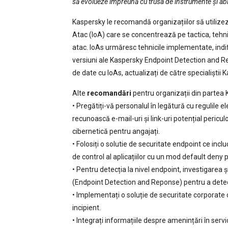
să evolueze împreună cu trusa de instrumente și abili
Kaspersky le recomandă organizațiilor să utilizeze
Atac (IoA) care se concentrează pe tactica, tehni
atac. IoAs urmăresc tehnicile implementate, indif
versiuni ale Kaspersky Endpoint Detection and R
de date cu IoAs, actualizați de către specialiștii 
Alte
recomandări
pentru organizații din partea 
• Pregătiți-vă personalul în legătură cu regulile e
recunoască e-mail-uri și link-uri potențial pericul
cibernetică pentru angajați.
• Folosiți o solutie de securitate endpoint ce in
de control al aplicațiilor cu un mod default deny 
• Pentru detecția la nivel endpoint, investigarea
(Endpoint Detection and Reponse) pentru a dete
• Implementați o soluție de securitate corporate
incipient.
• Integrați informațiile despre amenințări în servi