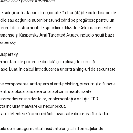
tățile celor pe care îi urmaresc.”
 soluții anti-atacuri direcționate, îmbunătățite cu Indicatori de
cile sau acțiunile autorilor atunci când se pregătesc pentru un
erent de instrumentele specifice utilizate. Cele mai recente
esponse și Kaspersky Anti Targeted Attack includ o nouă bază
Kaspersky.
Kaspersky:
lementare de protecție digitală și explicați-le cum să
oase. Luați în calcul introducerea unor training-uri de securitate
clude componente anti-spam și anti-phishing, precum și o funcție
pentru a bloca lansarea unor aplicații neautorizate.
 și remedierea incidentelor, implementați o soluție EDR
cta inclusiv malware-ul necunoscut.
 care detectează amenințările avansate din rețea, în stadiu
ciile de management al incidentelor și al informațiilor de