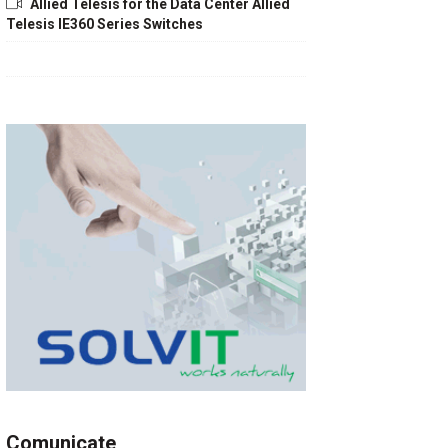
Allied Telesis for the Data Center Allied
Telesis IE360 Series Switches
Comunicate