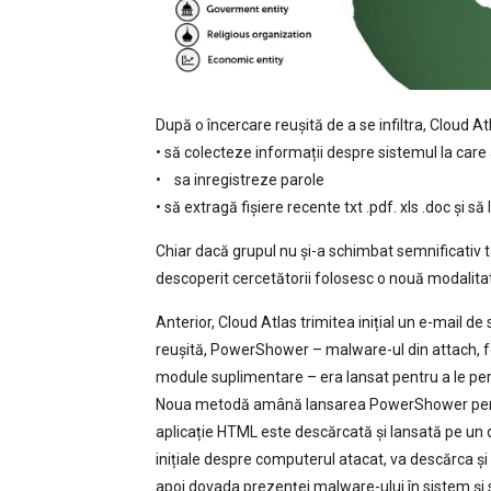
După o încercare reușită de a se infiltra, Cloud At
• să colecteze informații despre sistemul la care
• sa inregistreze parole
• să extragă fișiere recente txt .pdf. xls .doc și s
Chiar dacă grupul nu și-a schimbat semnificativ ta
descoperit cercetătorii folosesc o nouă modalitate 
Anterior, Cloud Atlas trimitea inițial un e-mail de
reușită, PowerShower – malware-ul din attach, fo
module suplimentare – era lansat pentru a le perm
Noua metodă amână lansarea PowerShower pentru o
aplicație HTML este descărcată și lansată pe un di
inițiale despre computerul atacat, va descărca
apoi dovada prezenței malware-ului în sistem și s