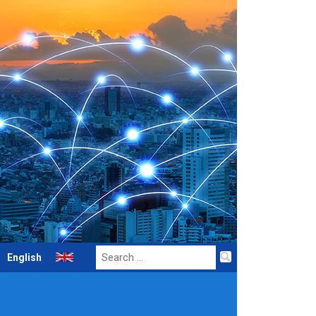
Search
English
for: