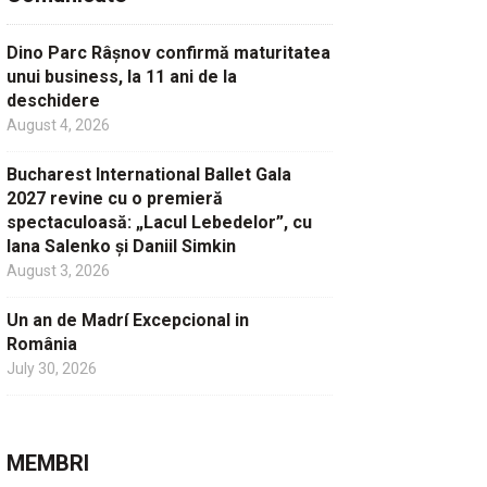
Dino Parc Râșnov confirmă maturitatea
unui business, la 11 ani de la
deschidere
August 4, 2026
Bucharest International Ballet Gala
2027 revine cu o premieră
spectaculoasă: „Lacul Lebedelor”, cu
Iana Salenko și Daniil Simkin
August 3, 2026
Un an de Madrí Excepcional in
România
July 30, 2026
MEMBRI