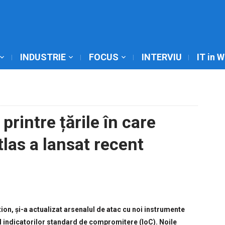
INDUSTRIE
FOCUS
INTERVIU
IT in 
rintre țările în care
las a lansat recent
ion, și-a actualizat arsenalul de atac cu noi instrumente
iul indicatorilor standard de compromitere (IoC). Noile