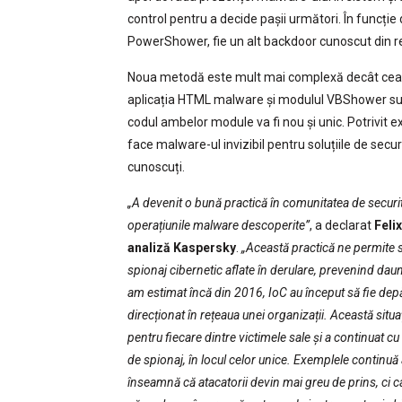
control pentru a decide pașii următori. În funcți
PowerShower, fie un alt backdoor cunoscut din re
Noua metodă este mult mai complexă decât cea an
aplicația HTML malware și modulul VBShower sunt
codul ambelor module va fi nou și unic. Potrivit e
face malware-ul invizibil pentru soluțiile de sec
cunoscuți.
„A devenit o bună practică în comunitatea de securi
operațiunile malware descoperite”
, a declarat
Felix
analiză Kaspersky
.
„Această practică ne permite s
spionaj cibernetic aflate în derulare, prevenind dau
am estimat încă din 2016, IoC au început să fie dep
direcționat în rețeaua unei organizații. Această situ
pentru fiecare dintre victimele sale și a continuat c
de spionaj, în locul celor unice. Exemplele continu
înseamnă că atacatorii devin mai greu de prins, ci ca