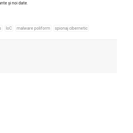
nte și noi date.
s
IoC
malware poliform
spionaj cibernetic