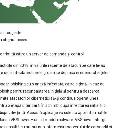
las reușeste:
 a obținut acces
ă le trimită către un server de comandă și control.
cticile din 2018, în valurile recente de atacuri pe care le-au
de a infecta victimele și de a se deplasa în interiorul rețelei.
 spear-phishing cu o anexă infectată, către o țintă. În caz de
losit pentru recunoașterea inițială și pentru a descărca
ite atacatorilor cibernetici să-și continue operațiunea.
 etapă ulterioară. În schimb, după infectarea inițială, o
spozitiv țintă. Această aplicație va colecta apoi informațiile
 și lansa VBShower – un alt modul malware. VBShower șterge
e consultă cu autorii prin intermediul serverului de comandă și