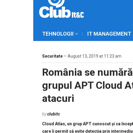
TEHNOLOGII
IT MANAGEMENT
Securitate
— August 13, 2019 at 11:23 am
România se numără p
grupul APT Cloud At
atacuri
by
clubitc
Cloud Atlas, un grup APT cunoscut și ca Incept
care îi permit să evite detecția prin intermed