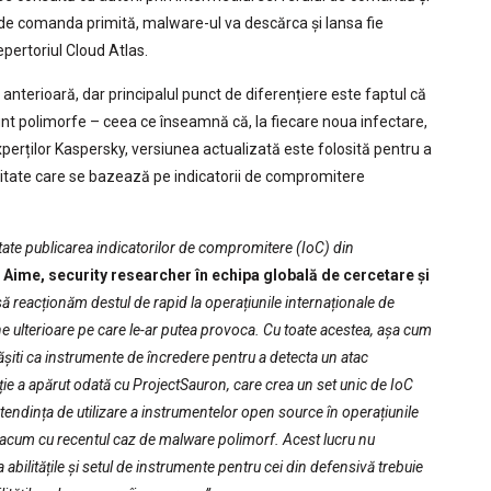
e de comanda primită, malware-ul va descărca și lansa fie
pertoriul Cloud Atlas.
terioară, dar principalul punct de diferențiere este faptul că
 polimorfe – ceea ce înseamnă că, la fiecare noua infectare,
xperților Kaspersky, versiunea actualizată este folosită pentru a
uritate care se bazează pe indicatorii de compromitere
tate publicarea indicatorilor de compromitere (IoC) din
 Aime, security researcher în echipa globală de cercetare și
ă reacționăm destul de rapid la operațiunile internaționale de
ne ulterioare pe care le-ar putea provoca. Cu toate acestea, așa cum
ășiti ca instrumente de încredere pentru a detecta un atac
ație a apărut odată cu ProjectSauron, care crea un set unic de IoC
u tendința de utilizare a instrumentelor open source în operațiunile
ă acum cu recentul caz de malware polimorf. Acest lucru nu
 abilitățile și setul de instrumente pentru cei din defensivă trebuie