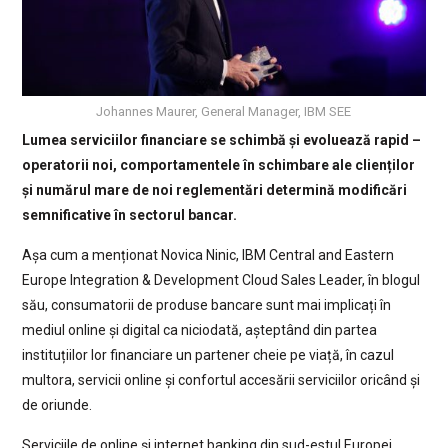
Johannes Maurer, General Manager, IBM SEE
Lumea serviciilor financiare se schimbă și evoluează rapid –
operatorii noi, comportamentele în schimbare ale clienților
și numărul mare de noi reglementări determină modificări
semnificative în sectorul bancar.
Așa cum a menționat Novica Ninic, IBM Central and Eastern
Europe Integration & Development Cloud Sales Leader, în blogul
său, consumatorii de produse bancare sunt mai implicați în
mediul online și digital ca niciodată, așteptând din partea
instituțiilor lor financiare un partener cheie pe viață, în cazul
multora, servicii online și confortul accesării serviciilor oricând și
de oriunde.
Serviciile de online și internet banking din sud-estul Europei