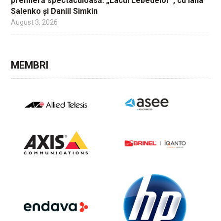
premieră spectaculoasă: „Lacul Lebedelor”, cu Iana
Salenko și Daniil Simkin
August 3, 2026
MEMBRI