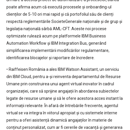
poate afirma acum că execută procesele și onboarding-ul
clienților de 5-10 ori mai rapid și că portofoliul său de clienți
respectă reglementările SocieteGenerale naționale și de grup și
legislația națională sârbă AML-CFT. Aceste noi procese
optimizate rulează acum pe platformele IBM Business
Automation Workflow și IBM Integration Bus, generând
simplificarea implementării modificărilor regulamentare,
identificarea blocajelor și raportare de încredere.
• Raiffeisen România a ales IBM Watson Assistant, un serviciu
din IBM Cloud, pentru a-și reinventa departamentul de Resurse
Umane prin construirea unui agent virtual inovator în cadrul
organizației, care să sprijine angajații în abordarea subiectelor
legate de resurse umane și să le ofere acestora acces instant la
informații relevante. În afară de întrebările frecvente, agentul
virtual se va integra în viitorul apropiat și cu sistemele interne
pentru a oferi asistență dinamică angajaților în materie de
conținut personalizat, cum ar fi cererile de vacanță și generarea