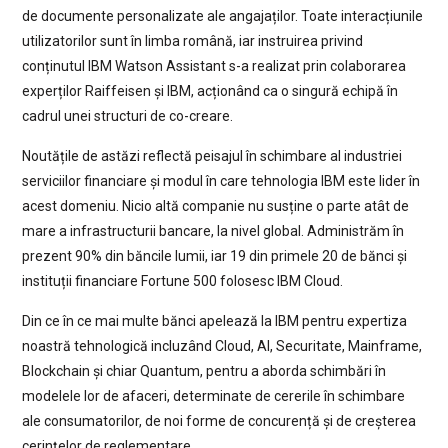
de documente personalizate ale angajaților. Toate interacțiunile
utilizatorilor sunt în limba română, iar instruirea privind
conținutul IBM Watson Assistant s-a realizat prin colaborarea
experților Raiffeisen și IBM, acționând ca o singură echipă în
cadrul unei structuri de co-creare.
Noutățile de astăzi reflectă peisajul în schimbare al industriei
serviciilor financiare și modul în care tehnologia IBM este lider în
acest domeniu. Nicio altă companie nu susține o parte atât de
mare a infrastructurii bancare, la nivel global. Administrăm în
prezent 90% din băncile lumii, iar 19 din primele 20 de bănci și
instituții financiare Fortune 500 folosesc IBM Cloud.
Din ce în ce mai multe bănci apelează la IBM pentru expertiza
noastră tehnologică incluzând Cloud, AI, Securitate, Mainframe,
Blockchain și chiar Quantum, pentru a aborda schimbări în
modelele lor de afaceri, determinate de cererile în schimbare
ale consumatorilor, de noi forme de concurență și de creșterea
cerințelor de reglementare.