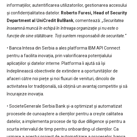
informațiilor, autentificarea utilizatorilor, gestionarea accesului
și confidențialitatea datelor.
Roberto Furesi, Head of Security
Department al UniCredit BulBank
, comentează:
„Securitatea
înseamnă muncă în echipă în întreaga organizație și nu este o
funcție de sine stătătoare. Toți suntem responsabili de securitate.”
• Banca Intesa din Serbia a ales platforma IBM API Connect
pentru a facilita inovația, prin valorificarea potențialului
aplicațiilor și datelor interne. Platforma îi ajută să își
îndeplinească obiectivele de extindere a oportunităților de
afaceri către noi piețe și noi fluxuri de venituri, dincolo de
activitatea lor tradițională, să obțină un avantaj competitiv și să
încurajeze inovația.
• SocieteGenerale Serbia Bank și-a optimizat și automatizat
procesele de cunoaștere a clienților pentru a crește calitatea
datelor, a implementa procese de tip due dilligence și pentru a
scurta intervalul de timp pentru onboarding-ul clienților. Ca
urmare a acestui proiect de automatizare a proceselor, banca