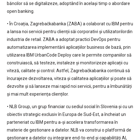
băncilor să se digitalizeze, adoptând în același timp o abordare
open banking.
• În Croația, Zagrebačkabanka (ZABA) a colaborat cu IBM pentru
a lansa noi servicii pentru clienții săi corporativi și utilizatorilordin
industria de retail. ZABA a adoptat practici DevOps pentru
automatizarea implementării aplicațiilor business de bază, prin
utilizarea IBM UrbanCode Deploy care le permite companiilor să
construiască, să testeze, instaleze și monitorizeze aplicații cu
viteză, calitate și control. Astfel, Zagrebačkabanka continuă să
încurajeze dezvoltarea, viteza și calitatea aplicațiilor și poate să
dezvolte și să lanseze mai rapid noi servicii, pentru a îmbunătăți
și mai mult experiența clienților.
• NLB Group, un grup financiar cu sediul social în Slovenia și cu un
obiectiv strategic exclusiv în Europa de Sud-Est, a încheiat un
parteneriat cu IBM pentru a-și accelera transformarea în
materie de gestionare a datelor. NLB va construi o platformă de
gestionare a datelor cu integrare end-to-end și capabilități AI,