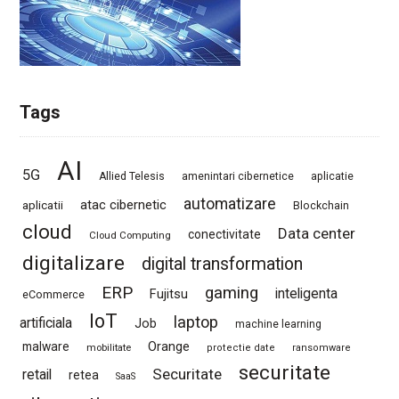
Tags
AI
5G
Allied Telesis
amenintari cibernetice
aplicatie
automatizare
atac cibernetic
aplicatii
Blockchain
cloud
Data center
conectivitate
Cloud Computing
digitalizare
digital transformation
ERP
gaming
Fujitsu
inteligenta
eCommerce
IoT
laptop
artificiala
Job
machine learning
Orange
malware
mobilitate
protectie date
ransomware
securitate
Securitate
retail
retea
SaaS