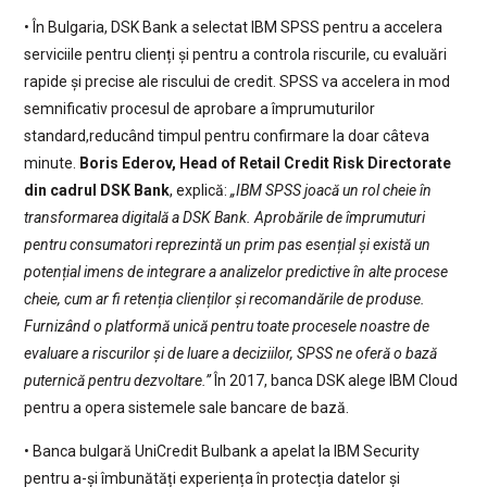
• În Bulgaria, DSK Bank a selectat IBM SPSS pentru a accelera
serviciile pentru clienți și pentru a controla riscurile, cu evaluări
rapide și precise ale riscului de credit. SPSS va accelera in mod
semnificativ procesul de aprobare a împrumuturilor
standard,reducând timpul pentru confirmare la doar câteva
minute.
Boris Ederov, Head of Retail Credit Risk Directorate
din cadrul DSK Bank
, explică:
„IBM SPSS joacă un rol cheie în
transformarea digitală a DSK Bank. Aprobările de împrumuturi
pentru consumatori reprezintă un prim pas esențial și există un
potențial imens de integrare a analizelor predictive în alte procese
cheie, cum ar fi retenția clienților și recomandările de produse.
Furnizând o platformă unică pentru toate procesele noastre de
evaluare a riscurilor și de luare a deciziilor, SPSS ne oferă o bază
puternică pentru dezvoltare.”
În 2017, banca DSK alege IBM Cloud
pentru a opera sistemele sale bancare de bază.
• Banca bulgară UniCredit Bulbank a apelat la IBM Security
pentru a-și îmbunătăți experiența în protecția datelor și