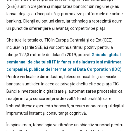
(SEE) sunt în creștere și majoritatea băncilor din regiune și-au
lansat deja și au început să-și promoveze platformele de online
banking. Clienții au opțiuni clare, iar tehnologia reprezintă acum
un punct de diferențiere și avantaj competitiv pe piață.
Cheltuielile totale cu TIC în Europa Centrală și de Est (CEE),
inclusiv în țările SEE, își vor continua ritmul pozitiv pentru a
atinge 127,3 miliarde de dolari în 2019, potrivit
Ghidului global
semianual de cheltuieli IT în funcţie de Industrie și mărimea
companiei, publicat de International Data Corporation (IDC)
.
Printre verticalele din industrie, telecomunicațiile și serviciile
bancare sunt lideri în ceea ce privește cheltuielile pe piața TIC.
Băncile investesc în digitalizare și automatizarea proceselor, ca
reacție în fața concurenței și dezvoltă funcționalități care
îmbunătățesc experiența bancară, precum onboarding-ul digital,
împrumutul instant și consultanța cognitivă.
În opinia mea, tehnologia va rămâne un obiectiv principal pentru