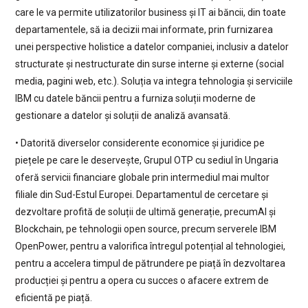
care le va permite utilizatorilor business și IT ai băncii, din toate
departamentele, să ia decizii mai informate, prin furnizarea
unei perspective holistice a datelor companiei, inclusiv a datelor
structurate și nestructurate din surse interne și externe (social
media, pagini web, etc.). Soluția va integra tehnologia și serviciile
IBM cu datele băncii pentru a furniza soluții moderne de
gestionare a datelor și soluții de analiză avansată.
• Datorită diverselor considerente economice și juridice pe
piețele pe care le deservește, Grupul OTP cu sediul în Ungaria
oferă servicii financiare globale prin intermediul mai multor
filiale din Sud-Estul Europei. Departamentul de cercetare și
dezvoltare profită de soluții de ultimă generație, precumAI și
Blockchain, pe tehnologii open source, precum serverele IBM
OpenPower, pentru a valorifica întregul potențial al tehnologiei,
pentru a accelera timpul de pătrundere pe piață în dezvoltarea
producției și pentru a opera cu succes o afacere extrem de
eficientă pe piață.