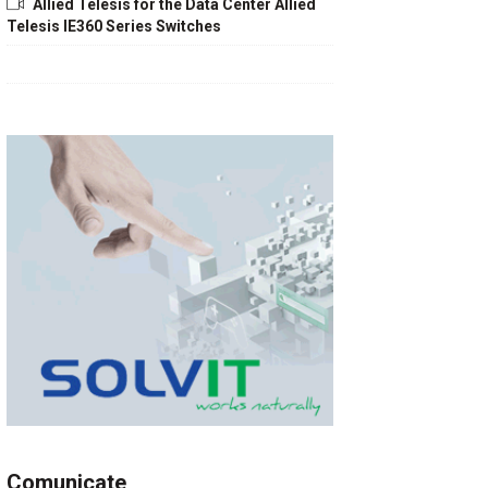
Allied Telesis for the Data Center Allied
Telesis IE360 Series Switches
Comunicate