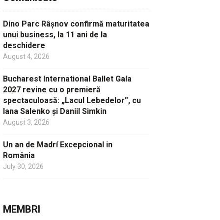
Dino Parc Râșnov confirmă maturitatea
unui business, la 11 ani de la
deschidere
August 4, 2026
Bucharest International Ballet Gala
2027 revine cu o premieră
spectaculoasă: „Lacul Lebedelor”, cu
Iana Salenko și Daniil Simkin
August 3, 2026
Un an de Madrí Excepcional in
România
July 30, 2026
MEMBRI