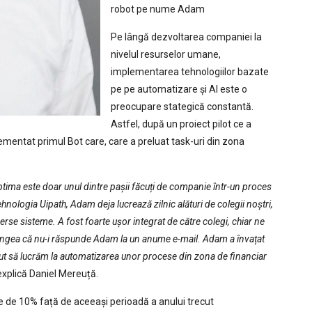
robot pe nume Adam
Pe lângă dezvoltarea companiei la
nivelul resurselor umane,
implementarea tehnologiilor bazate
pe pe automatizare și AI este o
preocupare stategică constantă.
Astfel, după un proiect pilot ce a
ementat primul Bot care, care a preluat task-uri din zona
ptima este doar unul dintre pașii făcuți de companie într-un proces
ehnologia Uipath, Adam deja lucrează zilnic alături de colegii noștri,
rse sisteme. A fost foarte ușor integrat de către colegi, chiar ne
ângea că nu-i răspunde Adam la un anume e-mail. Adam a învațat
eput să lucrăm la automatizarea unor procese din zona de financiar
xplică Daniel Mereuță.
re de 10% față de aceeași perioadă a anului trecut