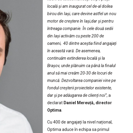
locală și am inaugurat cel de-al doilea
birou din Iași, care devine astfel un nou
motor de creștere în Iași,dar și pentru
întreaga companie. În cele două sedii
din Iași activăm cu peste 200 de
oameni, 40 dintre aceștia fiind angajați
în această vară. De asemenea,
continuăm extinderea locală și la
Brașov, unde plănuim ca până la finalul
anul să mai creăm 20-30 de locuri de
muncă. Dezvoltarea companiei vine pe
fondul creșterii proiectelor existente,
dar și pe adăugarea de clienți noi”
, a
declarat
Daniel Mereuță, director
Optima
.
Cu 400 de angajați la nivel național,
Optima aduce în echipa sa primul