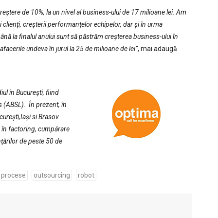
creștere de 10%, la un nivel al business-ului de 17 milioane lei. Am
i clienți, creșterii performanțelor echipelor, dar și în urma
ână la finalul anului sunt să păstrăm creșterea business-ului în
facerile undeva în jurul la 25 de milioane de lei”
, mai adaugă
ul în Bucureşti, fiind
 (ABSL). În prezent, în
urești,Iași si Brasov.
i în factoring, cumpărare
nţărilor de peste 50 de
 procese
outsourcing
robot