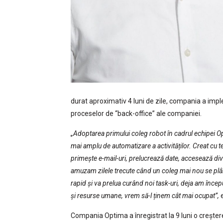
durat aproximativ 4 luni de zile, compania a impl
proceselor de “back-office” ale companiei.
„Adoptarea primului coleg robot în cadrul echipei O
mai amplu de automatizare a activităților. Creat cu t
primește e-mail-uri, prelucrează date, accesează dive
amuzam zilele trecute când un coleg mai nou se pl
rapid și va prelua curând noi task-uri, deja am înc
și resurse umane, vrem să-l ținem cât mai ocupat”,
e
Compania Optima a înregistrat la 9 luni o crește