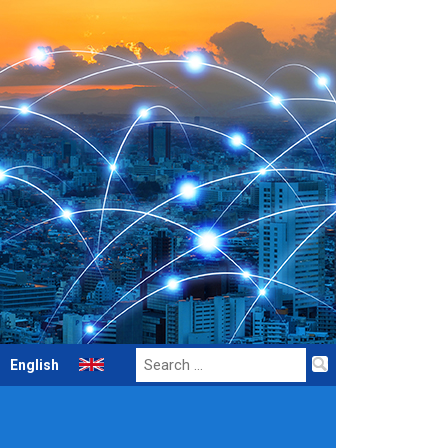
Search
English
for: