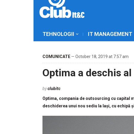
TEHNOLOGII
IT MANAGEMENT
COMUNICATE
— October 18, 2019 at 7:57 am
Optima a deschis al 
by
clubitc
Optima, compania de outsourcing cu capital m
deschiderea unui nou sediu la Iași, cu echipă 