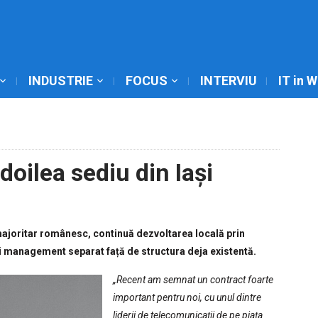
INDUSTRIE
FOCUS
INTERVIU
IT in 
doilea sediu din Iași
ajoritar românesc, continuă dezvoltarea locală prin
și management separat față de structura deja existentă.
„Recent am semnat un contract foarte
important pentru noi, cu unul dintre
liderii de telecomunicații de pe piața