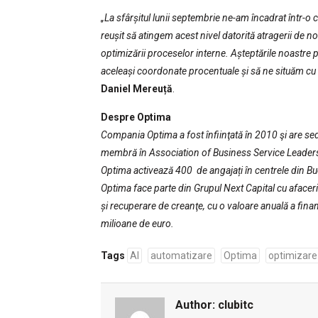
„La sfârșitul lunii septembrie ne-am încadrat într-o 
reușit să atingem acest nivel datorită atragerii de no
optimizării proceselor interne. Așteptările noastre p
aceleași coordonate procentuale și să ne situăm cu a
Daniel Mereuță
.
Despre Optima
Compania Optima a fost înfiinţată în 2010 şi are sedi
membră în Association of Business Service Leaders
Optima activează 400 de angajați în centrele din Buc
Optima face parte din Grupul Next Capital cu afacer
și recuperare de creanţe, cu o valoare anuală a fina
milioane de euro.
Tags
AI
automatizare
Optima
optimizare
Author:
clubitc