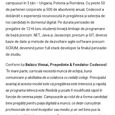
campusuri în 3 țări – Ungaria, Polonia și România. Cu peste 50
de parteneri corporate și 500 de absolvenți anual, Codecool a
dobândit o experiență recunoscută în pregătirea și selecția de
noi candidați în domeniul digital. Pe durata perioadei de
pregătire de 12+6 luni, studenții învață limbaje de programare
de bază precum .NET, Java și Javascript, precum și GIT, diverse
baze de date și metode de dezvoltare agile software precum
SCRUM, devenind junior full stack developer la finalul perioadei
de studiu.
Conform lui
Balázs Vinnai, Președinte & Fondator Codecool
:
“În mare parte, curricula necesită muncă de echipă, bună
comunicare și abilitatea de a colabora cu ceilalți colegi. Principalul
avantaj al acestui model este că pregătirea este intensivă și rapidă,
iar programa tehnică este flexibilă și poate fi modificată rapid în
funcție de cererea pieței. Campusurile au rolul de a forma candidați
bine pregătiți pentru piața digitală a muncii, ce dețin cunoștințe
profesionale de nivel începător sau mediu și un set bine pus la