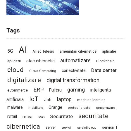
Tags
AI
5G
Allied Telesis
amenintari cibernetice
aplicatie
automatizare
atac cibernetic
aplicatii
Blockchain
cloud
Data center
conectivitate
Cloud Computing
digitalizare
digital transformation
ERP
gaming
Fujitsu
inteligenta
eCommerce
IoT
laptop
artificiala
Job
machine learning
Orange
malware
mobilitate
protectie date
ransomware
securitate
Securitate
retail
retea
SaaS
cibernetica
server
servicii IT
servicii
servicii cloud