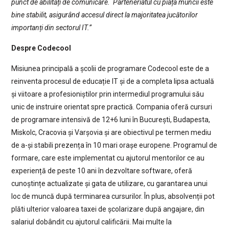
punct de abilități de comunicare. Parteneriatul cu piața muncii este
bine stabilit, asigurând accesul direct la majoritatea jucătorilor
importanți din sectorul IT.”
Despre Codecool
Misiunea principală a școlii de programare Codecool este de a
reinventa procesul de educație IT și de a completa lipsa actuală
și viitoare a profesioniștilor prin intermediul programului său
unic de instruire orientat spre practică. Compania oferă cursuri
de programare intensivă de 12+6 luni în București, Budapesta,
Miskolc, Cracovia și Varșovia și are obiectivul pe termen mediu
de a-și stabili prezența în 10 mari orașe europene. Programul de
formare, care este implementat cu ajutorul mentorilor ce au
experiență de peste 10 ani în dezvoltare software, oferă
cunoștințe actualizate și gata de utilizare, cu garantarea unui
loc de muncă după terminarea cursurilor. În plus, absolvenții pot
plăti ulterior valoarea taxei de școlarizare după angajare, din
salariul dobândit cu ajutorul calificării. Mai multe la