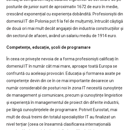
posturile de junior sunt de aproximativ 1672 de euro în medie,
crescând exponențial cu experiența dobândită. Profesioniștii din
domeniul IT din Polonia pot fi la fel de mulțumiți, întrucât câștigă
de două ori mai mult decât angajații din industria construcțiilor și
din sectorul de afaceri, având un salariu mediu de 1914 euro.
Competențe, educație, școli de programare
În ceea ce privește nevoia de a forma profesioniști calificați în
domeniul IT în număr cât mai mare, aproape toată Europa se
confruntă cu aceleași provocări. Educația și formarea axate pe
competențe devin din ce în ce mai importante deoarece un
număr considerabil de posturi noi în zona IT necesită cunoștințe
de management și comunicare, precum și cunoștințe lingvistice
și experiență în managementul de proiect din diferite industrii,
pe lângă cunoștințelele de programare. Potrivit Eurostat, mai
mult de două treimi din totalul specialiștilor IT au finalizat un
nivel terțiar (ceea ce înseamnă clasificarea internațională