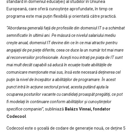
standard în domeniul educației) al studiilor în Uniunea
Europeană, care oferă cunoștințe aprofundate, în timp ce
programa este mai puțin flexibilă și orientată către practică.
“Abordarea generală față de profesiile din domeniul IT s-a schimbat
semnificativ în ultimii ani. Pe măsură ce nivelul salariului mediu
crește anual, domeniul IT devine din ce în ce mai atractiv pentru
angajații de pe piețe diferite, ceea ce duce la un număr tot mai mare
al reconversiilor profesionale. Acești nou intrați pe piața de IT sunt
mai mult decât capabili să aducă în ecuație toate abilitățile de
comunicare menționate mai sus, însă este necesară deținerea cel
puțin la nivel de începător a abilităților de programare. În acest
punct intră în acțiune sectorul privat, acesta putând ajuta la
ocuparea posturilor vacante cu candidați proaspăt pregătiți, ce pot
fi modelați în continuare conform abilităților și cunoștințelor
specifice companiei”,
subliniază
Balázs Vinnai, fondator
Codecool
.
Codecool este o școală de codare de generație nouă, ce deține 5