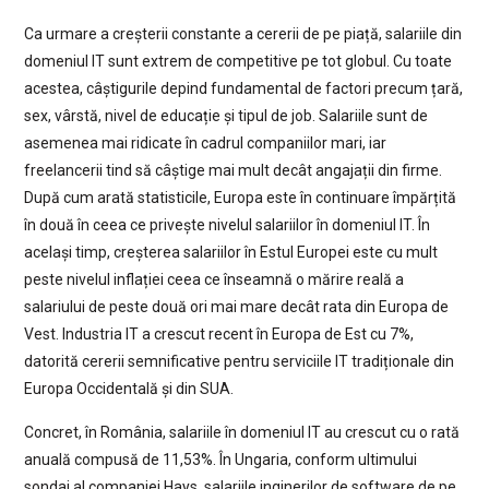
Ca urmare a creșterii constante a cererii de pe piață, salariile din
domeniul IT sunt extrem de competitive pe tot globul. Cu toate
acestea, câștigurile depind fundamental de factori precum țară,
sex, vârstă, nivel de educație și tipul de job. Salariile sunt de
asemenea mai ridicate în cadrul companiilor mari, iar
freelancerii tind să câștige mai mult decât angajații din firme.
După cum arată statisticile, Europa este în continuare împărțită
în două în ceea ce privește nivelul salariilor în domeniul IT. În
același timp, creșterea salariilor în Estul Europei este cu mult
peste nivelul inflației ceea ce înseamnă o mărire reală a
salariului de peste două ori mai mare decât rata din Europa de
Vest. Industria IT a crescut recent în Europa de Est cu 7%,
datorită cererii semnificative pentru serviciile IT tradiționale din
Europa Occidentală și din SUA.
Concret, în România, salariile în domeniul IT au crescut cu o rată
anuală compusă de 11,53%. În Ungaria, conform ultimului
sondaj al companiei Hays, salariile inginerilor de software de pe