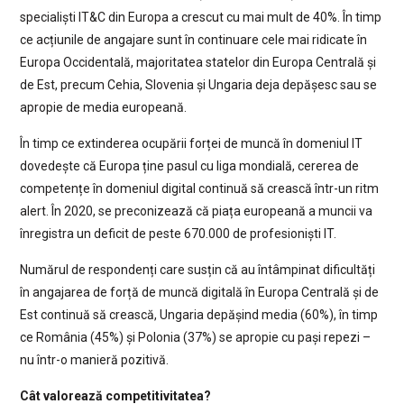
specialiști IT&C din Europa a crescut cu mai mult de 40%. În timp
ce acțiunile de angajare sunt în continuare cele mai ridicate în
Europa Occidentală, majoritatea statelor din Europa Centrală și
de Est, precum Cehia, Slovenia și Ungaria deja depășesc sau se
apropie de media europeană.
În timp ce extinderea ocupării forței de muncă în domeniul IT
dovedește că Europa ține pasul cu liga mondială, cererea de
competențe în domeniul digital continuă să crească într-un ritm
alert. În 2020, se preconizează că piața europeană a muncii va
înregistra un deficit de peste 670.000 de profesioniști IT.
Numărul de respondenți care susțin că au întâmpinat dificultăți
în angajarea de forță de muncă digitală în Europa Centrală și de
Est continuă să crească, Ungaria depășind media (60%), în timp
ce România (45%) și Polonia (37%) se apropie cu pași repezi –
nu într-o manieră pozitivă.
Cât valorează competitivitatea?