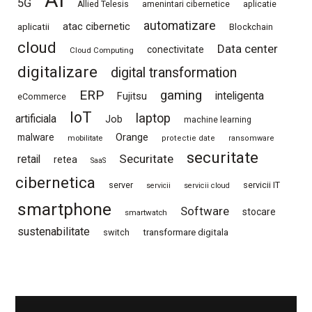
AI
5G
Allied Telesis
amenintari cibernetice
aplicatie
automatizare
atac cibernetic
aplicatii
Blockchain
cloud
Data center
conectivitate
Cloud Computing
digitalizare
digital transformation
ERP
gaming
Fujitsu
inteligenta
eCommerce
IoT
laptop
artificiala
Job
machine learning
Orange
malware
mobilitate
protectie date
ransomware
securitate
Securitate
retail
retea
SaaS
cibernetica
server
servicii IT
servicii
servicii cloud
smartphone
Software
stocare
smartwatch
sustenabilitate
switch
transformare digitala