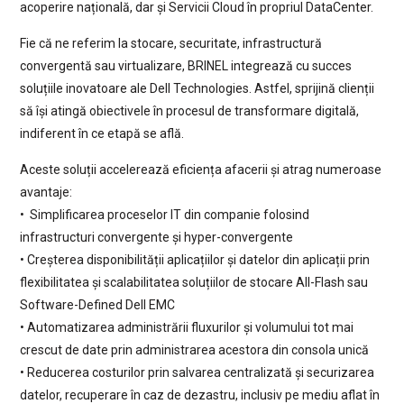
acoperire națională, dar și Servicii Cloud în propriul DataCenter.
Fie că ne referim la stocare, securitate, infrastructură
convergentă sau virtualizare, BRINEL integrează cu succes
soluțiile inovatoare ale Dell Technologies. Astfel, sprijină clienții
să își atingă obiectivele în procesul de transformare digitală,
indiferent în ce etapă se află.
Aceste soluții accelerează eficiența afacerii și atrag numeroase
avantaje:
• Simplificarea proceselor IT din companie folosind
infrastructuri convergente și hyper-convergente
• Creșterea disponibilității aplicațiilor și datelor din aplicații prin
flexibilitatea și scalabilitatea soluțiilor de stocare All-Flash sau
Software-Defined Dell EMC
• Automatizarea administrării fluxurilor și volumului tot mai
crescut de date prin administrarea acestora din consola unică
• Reducerea costurilor prin salvarea centralizată și securizarea
datelor, recuperare în caz de dezastru, inclusiv pe mediu aflat în