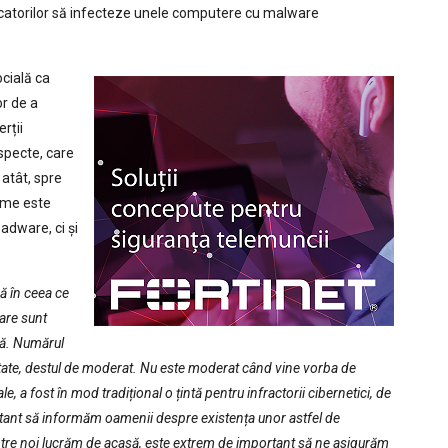
tacatorilor să infecteze unele computere cu malware
ocială ca
or de a
rții
uspecte, care
 atât, spre
nume este
adware, ci și
că în ceea ce
are sunt
ală. Numărul
alitate, destul de moderat. Nu este moderat când vine vorba de
le, a fost în mod tradițional o țintă pentru infractorii cibernetici, de
rtant să informăm oamenii despre existența unor astfel de
dintre noi lucrăm de acasă, este extrem de important să ne asigurăm