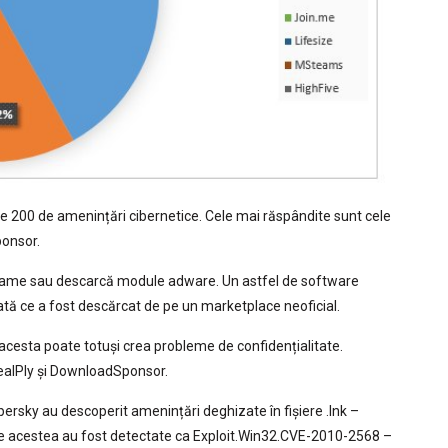
ate 200 de amenințări cibernetice. Cele mai răspândite sunt cele
ponsor.
eclame sau descarcă module adware. Un astfel de software
odată ce a fost descărcat de pe un marketplace neoficial.
acesta poate totuși crea probleme de confidențialitate.
ealPly și DownloadSponsor.
persky au descoperit amenințări deghizate în fișiere .lnk –
ntre acestea au fost detectate ca Exploit.Win32.CVE-2010-2568 –