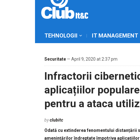
TEHNOLOGII
IT MANAGEMENT
Securitate
— April 9, 2020 at 2:37 pm
Infractorii cibernet
aplicațiilor popular
pentru a ataca utiliz
by
clubitc
Odată cu extinderea fenomentului distanțării s
amenințărilor îndreptate împotriva aplicațiilor 