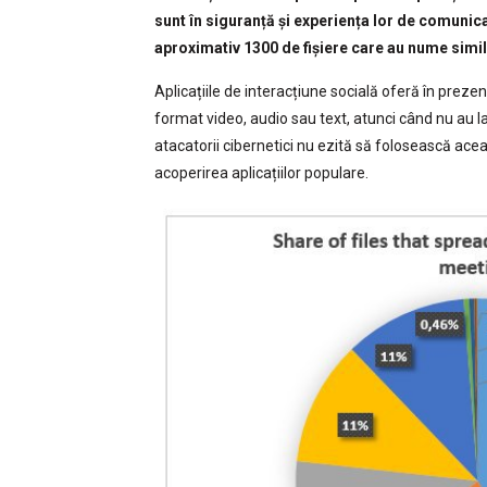
sunt în siguranță și experiența lor de comunica
aproximativ 1300 de fișiere care au nume simi
Aplicațiile de interacțiune socială oferă în preze
format video, audio sau text, atunci când nu au la
atacatorii cibernetici nu ezită să folosească ace
acoperirea aplicațiilor populare.