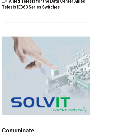
Allied Telesis for the Data Center Allied
Telesis IE360 Series Switches
Comunicate