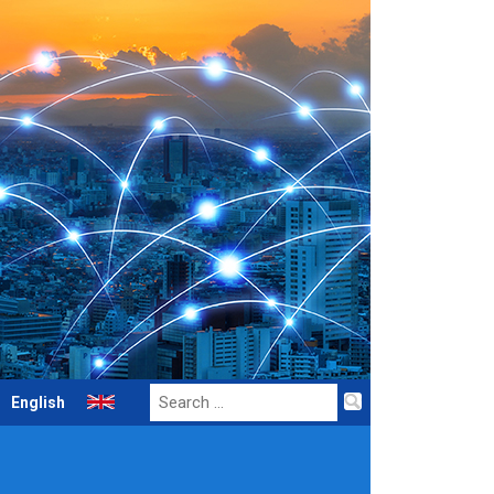
Search
English
for: