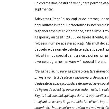
un cod malițios destul de vechi, care permite a
suplimentar.
Adevăratul “rege” al aplicațiilor de interacțiune s
popularitate în rândul infractorilor, în încercările l
răspândi amenințări cibernetice, este Skype. Expe
Kaspersky au găsit 120.000 de fișiere diferite, s
folosesc numele acestei aplicații. Mai mult decât
deosebire de numele celorlalte aplicații, acest 
folosit în mod special pentru a distribui nu numai 
diverse programe malware – în special Troieni.
“Ca să fie clar: nu pare să existe o creștere dramati
privește numărul de atacuri sau numărul de fișiere c
deghizate în aplicații populare de interacțiune soci
de fișiere de acest tip pe care le vedem este, în re
Skype, însă această aplicație, datorită popularității sa
mulți ani. În același timp, considerăm că este impo
amenințări. În peisajul curent, când cei mai mulți 