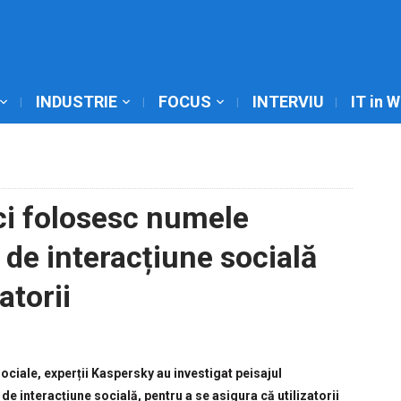
INDUSTRIE
FOCUS
INTERVIU
IT in 
ici folosesc numele
e de interacțiune socială
atorii
ociale, experții Kaspersky au investigat peisajul
de interacțiune socială, pentru a se asigura că utilizatorii