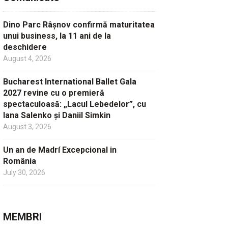
Dino Parc Râșnov confirmă maturitatea
unui business, la 11 ani de la
deschidere
August 4, 2026
Bucharest International Ballet Gala
2027 revine cu o premieră
spectaculoasă: „Lacul Lebedelor”, cu
Iana Salenko și Daniil Simkin
August 3, 2026
Un an de Madrí Excepcional in
România
July 30, 2026
MEMBRI