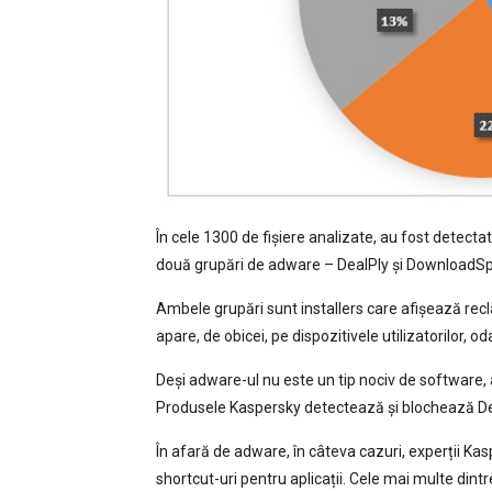
În cele 1300 de fișiere analizate, au fost detect
două grupări de adware – DealPly și DownloadS
Ambele grupări sunt installers care afișează r
apare, de obicei, pe dispozitivele utilizatorilor, 
Deși adware-ul nu este un tip nociv de software, 
Produsele Kaspersky detectează și blochează D
În afară de adware, în câteva cazuri, experții Kas
shortcut-uri pentru aplicații. Cele mai multe di