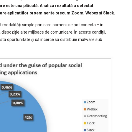
re este una plăcută. Analiza rezultată a detectat
lare aplicațiilor proeminente precum Zoom, Webex și Slack.
nt modalități simple prin care oamenii se pot conecta – în
 dispoziție alte mijloace de comunicare. În aceste condiții,
astă oportunitate și să încerce să distribuie malware sub