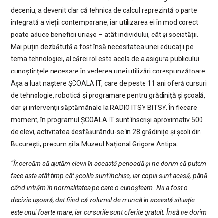
deceniu, a devenit clar că tehnica de calcul reprezintă o parte
integrată a vieții contemporane, iar utilizarea ei în mod corect
poate aduce beneficii uriașe – atât individului, cât și societății.
Mai puțin dezbătută a fost însă necesitatea unei educații pe
tema tehnologiei, al cărei rol este acela de a asigura publicului
cunoștințele necesare în vederea unei utilizări corespunzătoare.
Așa a luat naștere ȘCOALA IT, care de peste 11 ani oferă cursuri
de tehnologie, robotică și programare pentru grădiniță și școală,
dar și intervenții săptămânale la RADIO ITSY BITSY. În fiecare
moment, în programul ȘCOALA IT sunt înscriși aproximativ 500
de elevi, activitatea desfășurându-se în 28 grădinițe și școli din
București, precum și la Muzeul Național Grigore Antipa.
“Încercăm să ajutăm elevii în această perioadă și ne dorim să putem
face asta atât timp cât școlile sunt închise, iar copiii sunt acasă, până
când intrăm în normalitatea pe care o cunoșteam. Nu a fost o
decizie ușoară, dat fiind că volumul de muncă în această situație
este unul foarte mare, iar cursurile sunt oferite gratuit. Însă ne dorim