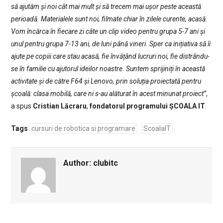
să ajutăm și noi cât mai mult și să trecem mai ușor peste această
perioadă. Materialele sunt noi, filmate chiar în zilele curente, acasă.
Vom încărca în fiecare zi câte un clip video pentru grupa 5-7 ani și
unul pentru grupa 7-13 ani, de luni până vineri. Sper ca inițiativa să îi
ajute pe copiii care stau acasă, fie învățând lucruri noi, fie distrându-
se în familie cu ajutorul ideilor noastre. Suntem sprijiniți în această
activitate și de către F64 și Lenovo, prin soluția proiectată pentru
școală: clasa mobilă, care ni s-au alăturat în acest minunat proiect”
,
a spus
Cristian Lăcraru
,
fondatorul programului ȘCOALA IT
.
Tags
cursuri de robotica si programare
ScoalaIT
Author:
clubitc