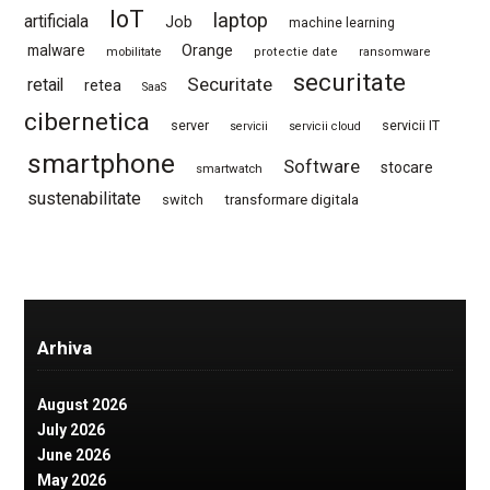
IoT
laptop
artificiala
Job
machine learning
Orange
malware
mobilitate
protectie date
ransomware
securitate
Securitate
retail
retea
SaaS
cibernetica
server
servicii IT
servicii
servicii cloud
smartphone
Software
stocare
smartwatch
sustenabilitate
switch
transformare digitala
Arhiva
August 2026
July 2026
June 2026
May 2026