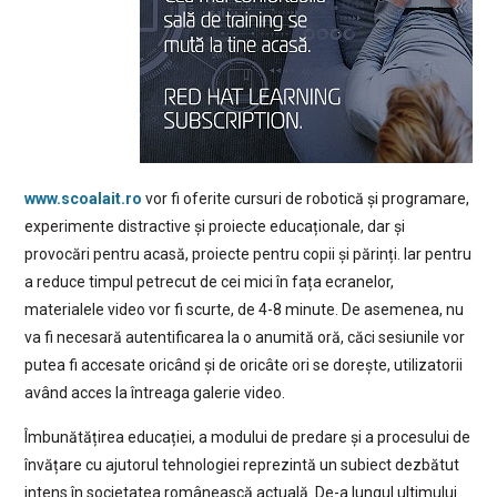
www.scoalait.ro
vor fi oferite cursuri de robotică și programare,
experimente distractive și proiecte educaționale, dar și
provocări pentru acasă, proiecte pentru copii și părinți. Iar pentru
a reduce timpul petrecut de cei mici în fața ecranelor,
materialele video vor fi scurte, de 4-8 minute. De asemenea, nu
va fi necesară autentificarea la o anumită oră, căci sesiunile vor
putea fi accesate oricând și de oricâte ori se dorește, utilizatorii
având acces la întreaga galerie video.
Îmbunătățirea educației, a modului de predare și a procesului de
învățare cu ajutorul tehnologiei reprezintă un subiect dezbătut
intens în societatea românească actuală. De-a lungul ultimului