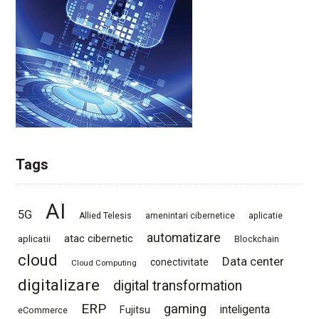
Tags
AI
5G
Allied Telesis
amenintari cibernetice
aplicatie
automatizare
atac cibernetic
aplicatii
Blockchain
cloud
Data center
conectivitate
Cloud Computing
digitalizare
digital transformation
ERP
gaming
Fujitsu
inteligenta
eCommerce