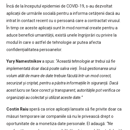
Încă de la începutul epidemiei de COVID-19, s-au dezvoltat
aplicații de urmările socială pentru a informa cetățenii dacă au
intrat în contact recent cu o persoană care a contractat virusul.
În timp ce aceste aplicații sunt în mod normal create pentru a
aduce beneficii umanității, există unele îngrijorări cu privire la
modul în care o astfel de tehnologie ar putea afecta
confidențialitatea persoanelor.
Yury Namestnikov
a spus:
“Această tehnologie ar trebui să fie
implementată doar dacă poate salva vieți. Însă gestionarea unui
volum atât de mare de date trebuie făcută într-un mod corect,
securizat și criptat, pentru a păstra informațiile în siguranță. Dacă
acest lucru se face corect și transparent, autoritățile pot verifica ce
organizații au colectat și utilizat aceste date.”
Costin Raiu
speră ca orice aplicații lansate să fie privite doar ca
măsuri temporare iar companiile să nu le privească drept o
oportunitate de a monetiza date personale. El adaugă:
“Ne