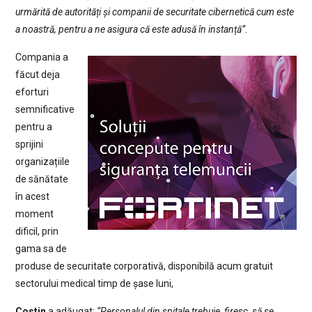
urmărită de autorități și companii de securitate cibernetică cum este
a noastră, pentru a ne asigura că este adusă în instanță”.
Compania a
făcut deja
eforturi
semnificative
pentru a
sprijini
organizațiile
de sănătate
în acest
moment
dificil, prin
gama sa de
produse de securitate corporativă, disponibilă acum gratuit
sectorului medical timp de șase luni,
Costin
a adăugat:
“Personalul din spitale trebuie, firesc, să se