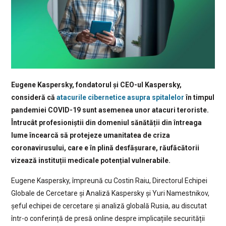
Eugene Kaspersky, fondatorul și CEO-ul Kaspersky,
consideră că
atacurile cibernetice asupra spitalelor
în timpul
pandemiei COVID-19 sunt asemenea unor atacuri teroriste.
Întrucât profesioniștii din domeniul sănătății din întreaga
lume încearcă să protejeze umanitatea de criza
coronavirusului, care e în plină desfășurare, răufăcătorii
vizează instituții medicale potențial vulnerabile.
Eugene Kaspersky, împreună cu Costin Raiu, Directorul Echipei
Globale de Cercetare și Analiză Kaspersky și Yuri Namestnikov,
șeful echipei de cercetare și analiză globală Rusia, au discutat
într-o conferință de presă online despre implicațiile securității