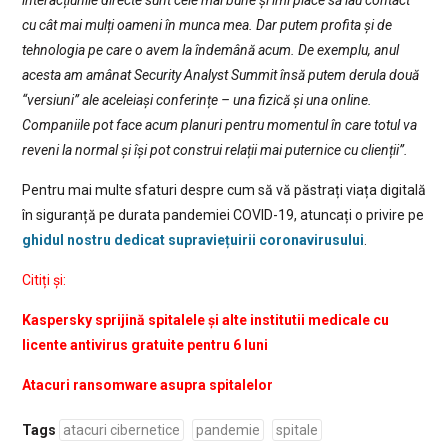
interacțiunile directe sunt cele mai bune și îmi place să iau contact
cu cât mai mulți oameni în munca mea. Dar putem profita și de
tehnologia pe care o avem la îndemână acum. De exemplu, anul
acesta am amânat Security Analyst Summit însă putem derula două
“versiuni” ale aceleiași conferințe – una fizică și una online.
Companiile pot face acum planuri pentru momentul în care totul va
reveni la normal și își pot construi relații mai puternice cu clienții”.
Pentru mai multe sfaturi despre cum să vă păstrați viața digitală
în siguranță pe durata pandemiei COVID-19, atuncați o privire pe
ghidul nostru dedicat supraviețuirii coronavirusului
.
Citiți și:
Kaspersky sprijină spitalele și alte institutii medicale cu
licente antivirus gratuite pentru 6 luni
Atacuri ransomware asupra spitalelor
Tags
atacuri cibernetice
pandemie
spitale