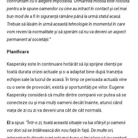
confruntăm cu o alegere imposibilă. Urmărirea mobilă este folosită
pentru a le spune oamenilor cu cine au intract în contact și cel mai
bun mod de a fi în siguranță rămâne pănă la urmă statul acasă.
Trebuie să lăsăm în urmă această tehnologie în momentul în care
vom reveni la normalitate și să sperăm că nu va deveni un aspect
permanent al societății.”
Planificare
Kaspersky este în continuare hotărât să își sprijine clienții pe
toată durata crizei actuale și s-a adaptat bine după tranziția
echipei sale la lucrul de acasă. În timp ce perioada actuală vine
cu o serie de provocări, există și oportunități pe viitor. Eugene
Kaspersky consideră că multe dintre companii vor putea să se
conecteze cu și mai mulți oameni decât înainte, atunci când
viața de zi cu zi va deveni una cât de cât normală.
El
a spus:
“Într-o zi, toată această situație va lua sfârșit și oamenii
vor dori să se întâlnească din nou față în față. De multe ori,