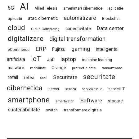
AI
5G
Allied Telesis
amenintari cibernetice
aplicatie
automatizare
atac cibernetic
aplicatii
Blockchain
cloud
Data center
conectivitate
Cloud Computing
digitalizare
digital transformation
ERP
gaming
Fujitsu
inteligenta
eCommerce
IoT
laptop
artificiala
Job
machine learning
Orange
malware
mobilitate
protectie date
ransomware
securitate
Securitate
retail
retea
SaaS
cibernetica
server
servicii IT
servicii
servicii cloud
smartphone
Software
stocare
smartwatch
sustenabilitate
switch
transformare digitala