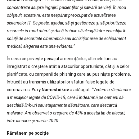
concentreze asupra îngrijirii pacienților și salvării de vieți. În mod
obișnuit, acesta nu este neapărat preocupat de actualizarea
sistemelor IT. Se poate, așadar, să-și gestioneze și să prioritizeze
resursele în mod diferit și dacă trebuie să aleagă între investiția în
soluții de securitate cibernetică sau achiziționarea de echipament
medical, alegerea este una evidentă.”
În ceea ce privește peisajul amenințărilor, ultimele luni au
înregistrat o creștere atât a atacurilor oportuniste, cât și a celor
planificate, cu campanii de phishing care au pus niște probleme,
întrucât au transmis utilizatorilor sfaturi false legate de
coronavirus.
Yury Namestnikov
a adăugat:
“Vedem o răspândire
a mesajelor legate de COVID-19, care îi îndeamnă pe oameni să
deschidă link-uri sau atașamente dăunătoare, care descarcă
malware. Am observat o creștere de 43% a acestui tip de atacuri,
între ianuarie și martie 2020.
Rămânem pe poziție