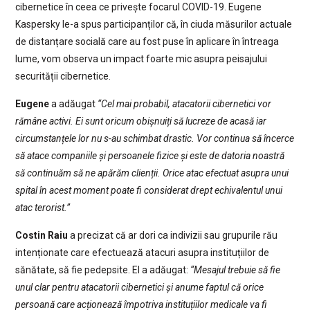
cibernetice în ceea ce privește focarul COVID-19. Eugene
Kaspersky le-a spus participanților că, în ciuda măsurilor actuale
de distanțare socială care au fost puse în aplicare în întreaga
lume, vom observa un impact foarte mic asupra peisajului
securității cibernetice.
Eugene
a adăugat
“Cel mai probabil, atacatorii cibernetici vor
rămâne activi. Ei sunt oricum obișnuiți să lucreze de acasă iar
circumstanțele lor nu s-au schimbat drastic. Vor continua să încerce
să atace companiile și persoanele fizice și este de datoria noastră
să continuăm să ne apărăm clienții. Orice atac efectuat asupra unui
spital în acest moment poate fi considerat drept echivalentul unui
atac terorist.”
Costin Raiu
a precizat că ar dori ca indivizii sau grupurile rău
intenționate care efectuează atacuri asupra instituțiilor de
sănătate, să fie pedepsite. El a adăugat:
“Mesajul trebuie să fie
unul clar pentru atacatorii cibernetici și anume faptul că orice
persoană care acționează împotriva instituțiilor medicale va fi