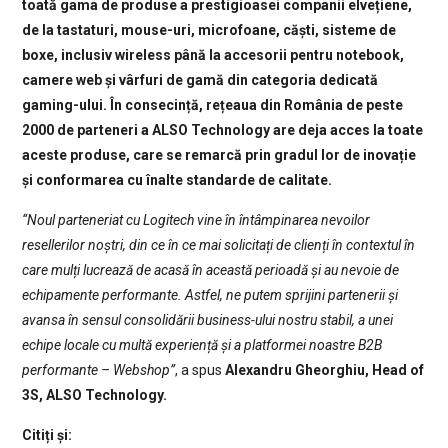
toată gama de produse a prestigioasei companii elvețiene,
de la tastaturi, mouse-uri, microfoane, căști, sisteme de
boxe, inclusiv wireless până la accesorii pentru notebook,
camere web și vârfuri de gamă din categoria dedicată
gaming-ului. În consecință, rețeaua din România de peste
2000 de parteneri a ALSO Technology are deja acces la toate
aceste produse, care se remarcă prin gradul lor de inovație
și conformarea cu înalte standarde de calitate.
“Noul parteneriat cu Logitech vine în întâmpinarea nevoilor
resellerilor noștri, din ce în ce mai solicitați de clienți în contextul în
care mulți lucrează de acasă în această perioadă și au nevoie de
echipamente performante. Astfel, ne putem sprijini partenerii și
avansa în sensul consolidării business-ului nostru stabil, a unei
echipe locale cu multă experiență și a platformei noastre B2B
performante – Webshop”
, a spus
Alexandru Gheorghiu, Head of
3S, ALSO Technology.
Citiți și: