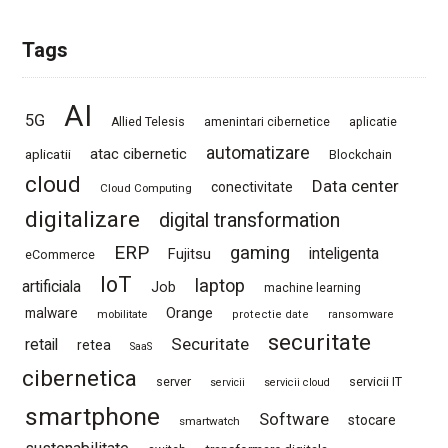
Tags
AI
5G
Allied Telesis
amenintari cibernetice
aplicatie
automatizare
atac cibernetic
aplicatii
Blockchain
cloud
Data center
conectivitate
Cloud Computing
digitalizare
digital transformation
ERP
gaming
Fujitsu
inteligenta
eCommerce
IoT
laptop
artificiala
Job
machine learning
Orange
malware
mobilitate
protectie date
ransomware
securitate
Securitate
retail
retea
SaaS
cibernetica
server
servicii IT
servicii
servicii cloud
smartphone
Software
stocare
smartwatch