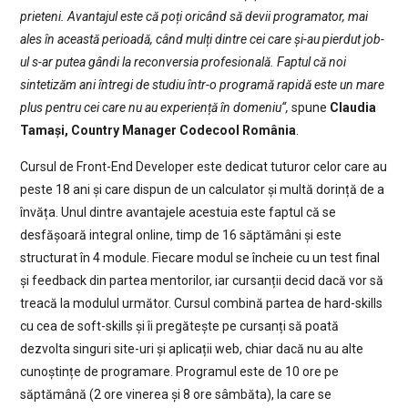
prieteni. Avantajul este că poți oricând să devii programator, mai
ales în această perioadă, când mulți dintre cei care și-au pierdut job-
ul s-ar putea gândi la reconversia profesională. Faptul că noi
sintetizăm ani întregi de studiu într-o programă rapidă este un mare
plus pentru cei care nu au experiență în domeniu“,
spune
Claudia
Tamași, Country Manager Codecool România
.
Cursul de Front-End Developer este dedicat tuturor celor care au
peste 18 ani și care dispun de un calculator și multă dorință de a
învăța. Unul dintre avantajele acestuia este faptul că se
desfășoară integral online, timp de 16 săptămâni și este
structurat în 4 module. Fiecare modul se încheie cu un test final
și feedback din partea mentorilor, iar cursanții decid dacă vor să
treacă la modulul următor. Cursul combină partea de hard-skills
cu cea de soft-skills și îi pregătește pe cursanți să poată
dezvolta singuri site-uri și aplicații web, chiar dacă nu au alte
cunoștințe de programare. Programul este de 10 ore pe
săptămână (2 ore vinerea și 8 ore sâmbăta), la care se