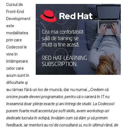
Cursul de
Front-End
Development
este
modalitatea
prin care
Codecool le
vine în
întâmpinare
celor care
acum sunt în
dificultate şi
au rămas fără un loc de muncă, dar nu numai.
„Credem că
oricine poate deveni programator, pentru că o carieră în IT nu
înseamnă doar științe exacte și ani întregi de studii. La Codecool
punem foarte mult accentul pe soft-skills, avem workshop-uri
dedicate lucrului în echipă, învățăm cum să dăm și să primim
feedback, iar mentorii au rol de consultanți și, nu în ultimul rând, de