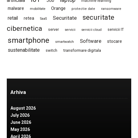
artificiala
Job
machine learning
Orange
malware
mobilitate
protectie date
ransomware
securitate
Securitate
retail
retea
SaaS
cibernetica
server
servicii IT
servicii
servicii cloud
smartphone
Software
stocare
smartwatch
sustenabilitate
switch
transformare digitala
Arhiva
August 2026
July 2026
June 2026
May 2026
April 2026