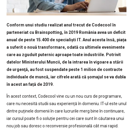
Conform unui studiu realizat anul trecut de Codecool în
parteneriat cu Brainspotting, în 2019 România avea un deficit
anual de peste 15.400 de specialiști IT. Anul acesta însă, piața
a suferit o nouă transformare, odată cu ultimele evenimente
care au zguduit puternic aproape toate industriile. Potrivit
datelor Ministerului Muncii, de la intrarea în vigoare a stării
de urgenţă, au fost suspendate peste 1 milion de contracte
individuale de muncă, iar cifrele arată că șomajul se va dubla
în acest an față de 2019.
În acest context, Codecool vine cu un nou curs de programare,
care nu necesită studii sau experiență în domeniu. IT-ul este unul
dintre puținele domenii în care lucrurile merg bine în continuare,
iar cursul poate fi o soluție pentru cei care sunt în căutarea unui
nou job sau doresc o reconversie profesională cât mai rapid.