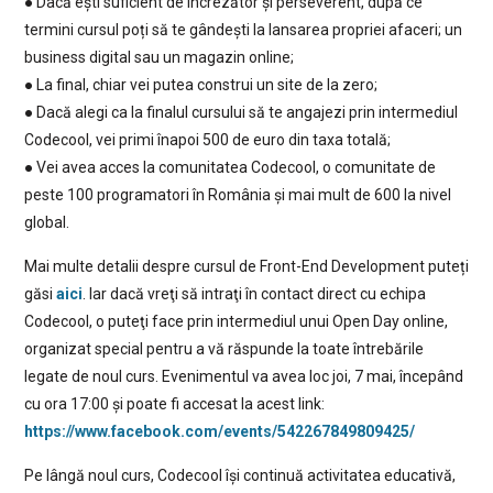
● Dacă ești suficient de încrezător și perseverent, după ce
termini cursul poți să te gândești la lansarea propriei afaceri; un
business digital sau un magazin online;
● La final, chiar vei putea construi un site de la zero;
● Dacă alegi ca la finalul cursului să te angajezi prin intermediul
Codecool, vei primi înapoi 500 de euro din taxa totală;
● Vei avea acces la comunitatea Codecool, o comunitate de
peste 100 programatori în România și mai mult de 600 la nivel
global.
Mai multe detalii despre cursul de Front-End Development puteți
găsi
aici
. Iar dacă vreţi să intraţi în contact direct cu echipa
Codecool, o puteţi face prin intermediul unui Open Day online,
organizat special pentru a vă răspunde la toate întrebările
legate de noul curs. Evenimentul va avea loc joi, 7 mai, începând
cu ora 17:00 și poate fi accesat la acest link:
https://www.facebook.com/events/542267849809425/
Pe lângă noul curs, Codecool își continuă activitatea educativă,