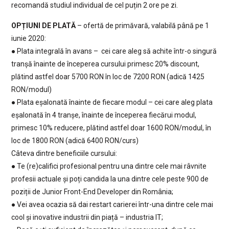
recomandă studiul individual de cel puțin 2 ore pe zi.
OPȚIUNI DE PLATĂ
– ofertă de primăvară, valabilă până pe 1
iunie 2020:
● Plata integrală în avans – cei care aleg să achite într-o singură
tranșă înainte de începerea cursului primesc 20% discount,
plătind astfel doar 5700 RON în loc de 7200 RON (adică 1425
RON/modul)
● Plata eșalonată înainte de fiecare modul – cei care aleg plata
eșalonată în 4 tranșe, înainte de începerea fiecărui modul,
primesc 10% reducere, plătind astfel doar 1600 RON/modul, în
loc de 1800 RON (adică 6400 RON/curs)
Câteva dintre beneficiile cursului:
● Te (re)califici profesional pentru una dintre cele mai râvnite
profesii actuale și poți candida la una dintre cele peste 900 de
poziții de Junior Front-End Developer din România;
● Vei avea ocazia să dai restart carierei într-una dintre cele mai
cool și inovative industrii din piață – industria IT;