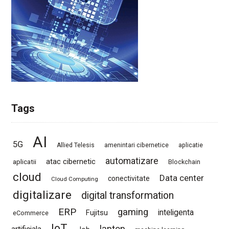
Tags
AI
5G
Allied Telesis
amenintari cibernetice
aplicatie
automatizare
atac cibernetic
aplicatii
Blockchain
cloud
Data center
conectivitate
Cloud Computing
digitalizare
digital transformation
ERP
gaming
Fujitsu
inteligenta
eCommerce
IoT
laptop