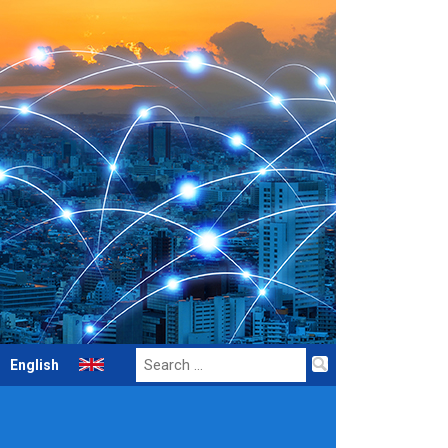
Search
English
for: