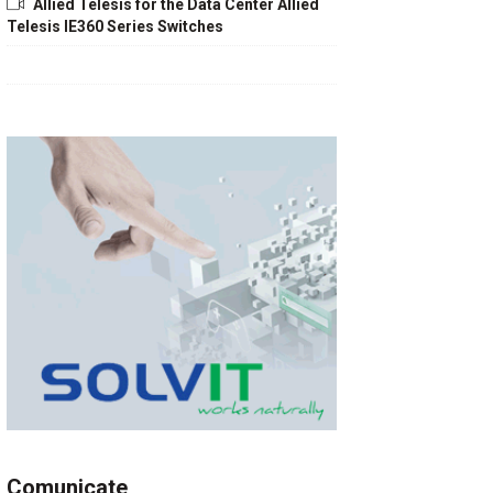
Allied Telesis for the Data Center Allied
Telesis IE360 Series Switches
Comunicate