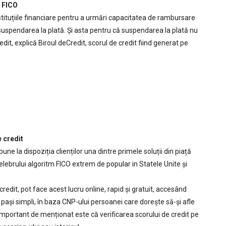
l FICO
nstituțiile financiare pentru a urmări capacitatea de rambursare
de suspendarea la plată. Și asta pentru că suspendarea la plată nu
edit, explică Biroul deCredit, scorul de credit fiind generat pe
e credit
ne la dispoziția clienților una dintre primele soluții din piață
elebrului algoritm FICO extrem de popular in Statele Unite și
 credit, pot face acest lucru online, rapid și gratuit, accesând
 pași simpli, în baza CNP-ului persoanei care dorește să-și afle
 Important de menționat este că verificarea scorului de credit pe