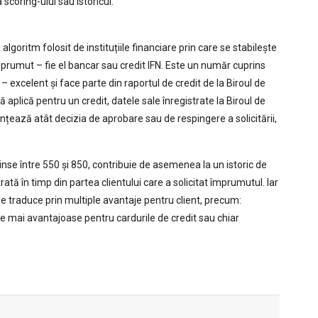
coring-ului sau istoricul.
algoritm folosit de instituțiile financiare prin care se stabilește
împrumut – fie el bancar sau credit IFN. Este un număr cuprins
– excelent și face parte din raportul de credit de la Biroul de
 aplică pentru un credit, datele sale înregistrate la Biroul de
ențează atât decizia de aprobare sau de respingere a solicitării,
rinse între 550 și 850, contribuie de asemenea la un istoric de
ată în timp din partea clientului care a solicitat împrumutul. Iar
 se traduce prin multiple avantaje pentru client, precum:
rte mai avantajoase pentru cardurile de credit sau chiar