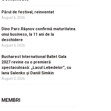
Părul de festival, reinventat
August 6, 2026
Dino Parc Râșnov confirmă maturitatea
unui business, la 11 ani de la
deschidere
August 4, 2026
Bucharest International Ballet Gala
2027 revine cu o premieră
spectaculoasă: „Lacul Lebedelor”, cu
Iana Salenko și Daniil Simkin
August 3, 2026
MEMBRI