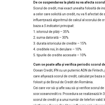
De ce suspendarea la plată nu va afecta scoru
Scorul de credit, mai exact unealta folosită de i
a celor care solicită un credit, nu va fi afectat 
influențează algoritmul de calcul al scorului de cr
baza a
5 indicatori principali
:
1. istoricul de plăți – 35%
2. suma datorată – 30%
3. durata istoricului de credite – 15%
4. creditele noi, în derulare – 10%
5. tipurile de credite accesate – 10%
Cum se poate afla și verifica periodic scorul d
Ocean Credit, IFN cu un puternic ADN de Fintech, pu
care afișează scorul de credit, calculat pe baza c
folosit și de Biroul de Credit din România.
Cei care vor să-și afle sau să-și verifice scorul de
scor.oceancredit.ro. Procedura se realizează în 3
scorul de credit și a unui număr de telefon valid.