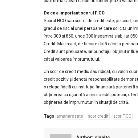
platforma Ocean Credit nu influențează valoarea s
De ce e important scorul FICO
Scorul FICO sau scorul de credit este, pe scurt, un 
gradul de risc al unei persoane care solicită un 
între 300 și 850, unde 300 înseamnă slab, iar 850 
Credit. Mai exact, de fiecare dată când o persoană
Credit sunt prelucrate, iar punctajul obținut influ
cât și valoarea împrumutului.
Un scor de credit mediu sau ridicat, cu valori cup
credit pozitiv și denotă responsabilitate demonstr
o relație fidelă cu instituția financiară parteneră
obținerea cu ușurință a unui credit ipotecar, ofe
obținerea de împrumuturi în situații de criză.
Tags
amanare rate
scor credit
scor FICO
Author:
clubitc