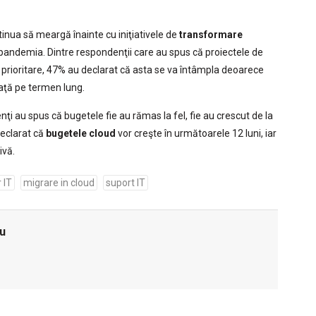
inua să meargă înainte cu iniţiativele de
transformare
pandemia. Dintre respondenţii care au spus că proiectele de
prioritare, 47% au declarat că asta se va întâmpla deoarece
iaţă pe termen lung.
ţi au spus că bugetele fie au rămas la fel, fie au crescut de la
declarat că
bugetele cloud
vor creşte în următoarele 12 luni, iar
ivă.
 IT
migrare in cloud
suport IT
u