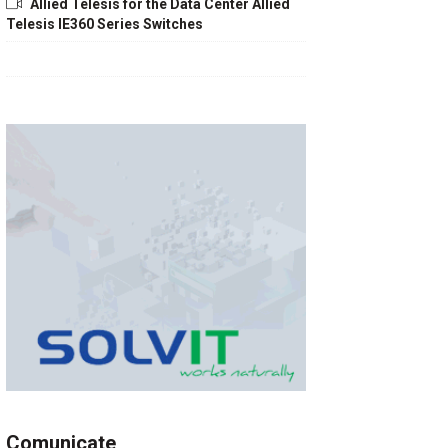
Allied Telesis for the Data Center Allied
Telesis IE360 Series Switches
Comunicate