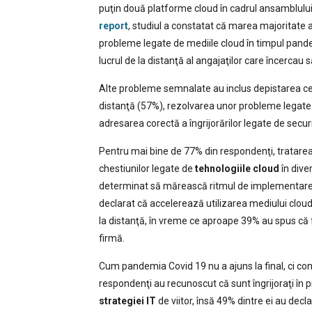
puţin două platforme cloud în cadrul ansamblului g
report
, studiul a constatat că marea majoritate
probleme legate de mediile cloud în timpul pand
lucrul de la distanţă al angajaţilor care încercau 
Alte probleme semnalate au inclus depistarea ce
distanţă (57%), rezolvarea unor probleme legate d
adresarea corectă a îngrijorărilor legate de secur
Pentru mai bine de 77% din respondenţi, tratare
chestiunilor legate de
tehnologiile cloud
în dive
determinat să mărească ritmul de implementare 
declarat că accelerează utilizarea mediului cloud
la distanţă, în vreme ce aproape 39% au spus că f
firmă.
Cum pandemia Covid 19 nu a ajuns la final, ci 
respondenţi au recunoscut că sunt îngrijoraţi în
strategiei IT
de viitor, însă 49% dintre ei au dec