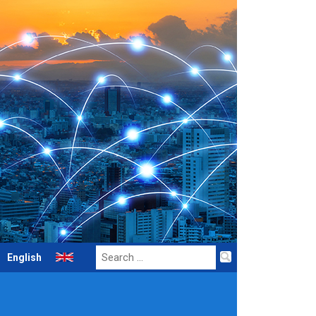
Search
English
for: