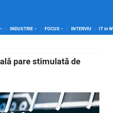
INDUSTRIE
FOCUS
INTERVIU
IT in 
ală pare stimulată de