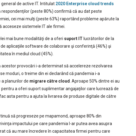
eneral de active IT. Intitulat
2020 Enterprise cloud trends
 a respondenţilor (peste 80%) confirmă că au dat peste
emiei, cei mai mulţi (peste 63%) raportând probleme apărute la
să acceseze sistemele IT ale firmei.
lei mai bune modalităţi de a oferi
suport IT
lucrătorilor de la
e aplicaţiile software de colaborare şi conferinţă (46%) şi
itatea în mediul cloud (45%).
a acestor provocări i-a determinat să accelereze rezolvarea
rse moduri, o treime din ei declarând că pandemia i-a
a planurilor de
migrare către cloud
. Aproape 50% dintre ei au
 pentru a oferi suport suplimentar angajaţilor care lucrează de
ac asta pentru a ajuta la livrarea de produse digitale de către
continuă să progreseze pe mapamond, aproape 80% din
 privinţa impactului pe care pandemia l-ar putea avea asupra
larat că au mare încredere în capacitatea firmei pentru care