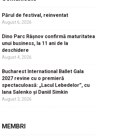
Părul de festival, reinventat
August 6, 2026
Dino Parc Râșnov confirmă maturitatea
unui business, la 11 ani de la
deschidere
August 4, 2026
Bucharest International Ballet Gala
2027 revine cu o premieră
spectaculoasă: „Lacul Lebedelor”, cu
Iana Salenko și Daniil Simkin
August 3, 2026
MEMBRI