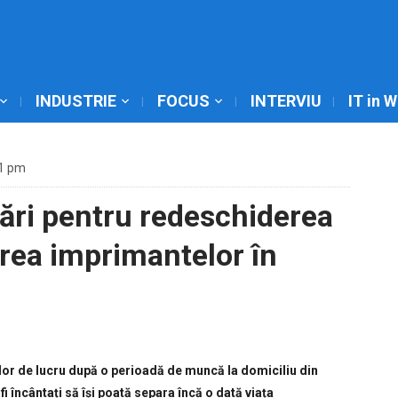
INDUSTRIE
FOCUS
INTERVIU
IT in 
11 pm
ări pentru redeschiderea
zarea imprimantelor în
le lor de lucru după o perioadă de muncă la domiciliu din
i încântați să își poată separa încă o dată viața