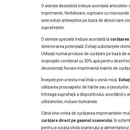
O atenție deosebită trebuie acordată articolelor
imprimante, fierbătoare, cuptoare cu microunde ș
unei soluții antiseptice pe bază de alcool care c
suprafețelor.
O atenție specială trebuie acordată la
curățarea
deteriorarea potențială. Evitați substanțele chim
Utilizați numai produse de curățare pe bază de 
izopropilic combinat cu 30% apă pentru dezinfectar
deconectați fiecare imprimantă înainte de curăța
Începeți prin a testa mai întâi o zonă mică.
Evitaț
utilizarea prosoapelor de hârtie sau a țesuturilor.
întreaga suprafață a dispozitivului, acordând o a
utilizatorilor, inclusiv butoanele.
Când vine vorba de curățarea imprimantelor mult
curățare direct pe geamul scanerului
. În schim
pentru a curăța sticla scanerului și alimentatorul