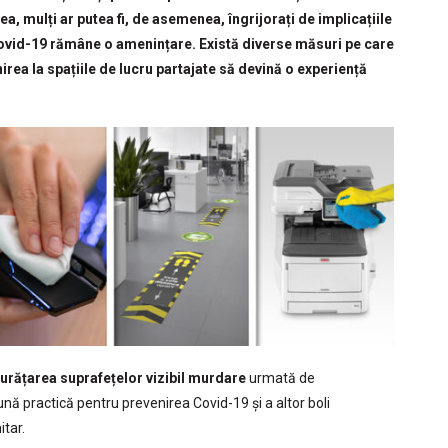
a, mulți ar putea fi, de asemenea, îngrijorați de implicațiile
e Covid-19 rămâne o amenințare. Există diverse măsuri pe care
nirea la spațiile de lucru partajate să devină o experiență
urățarea suprafețelor vizibil murdare
urmată de
 practică pentru prevenirea Covid-19 și a altor boli
itar.