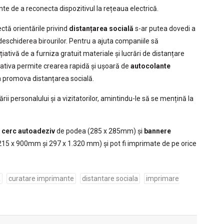
te de a reconecta dispozitivul la rețeaua electrică.
ctă orientările privind
distanțarea socială
s-ar putea dovedi a
deschiderea birourilor. Pentru a ajuta companiile să
ativă de a furniza gratuit materiale și lucrări de distanțare
ițiativa permite crearea rapidă și ușoară de
autocolante
 promova distanțarea socială.
rii personalului și a vizitatorilor, amintindu-le să se mențină la
n
cerc autoadeziv
de podea (285 x 285mm) și
bannere
215 x 900mm și 297 x 1.320 mm) și pot fi imprimate de pe orice
a
curatare imprimante
distantare sociala
imprimare