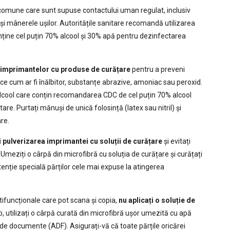
 comune care sunt supuse contactului uman regulat, inclusiv
i mânerele ușilor. Autoritățile sanitare recomandă utilizarea
onține cel puțin 70% alcool și 30% apă pentru dezinfectarea
 imprimantelor cu produse de curățare
pentru a preveni
ice cum ar fi înălbitor, substanțe abrazive, amoniac sau peroxid.
alcool care conțin recomandarea CDC de cel puțin 70% alcool
e. Purtați mănuși de unică folosință (latex sau nitril) și
re.
i pulverizarea imprimantei cu soluții de curățare
și evitați
 Umeziți o cârpă din microfibră cu soluția de curățare și curățați
tenție specială părților cele mai expuse la atingerea
ifuncționale care pot scana și copia,
nu aplicați o soluție de
b, utilizați o cârpă curată din microfibră ușor umezită cu apă
 de documente (ADF). Asigurați-vă că toate părțile oricărei