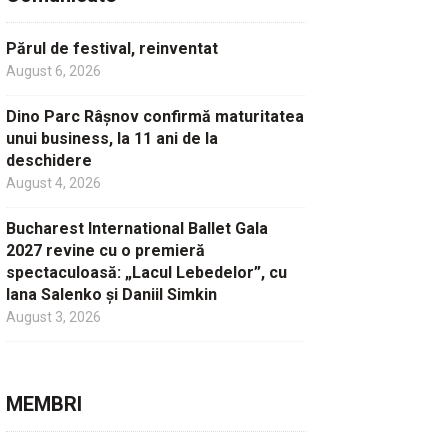
Părul de festival, reinventat
August 6, 2026
Dino Parc Râșnov confirmă maturitatea
unui business, la 11 ani de la
deschidere
August 4, 2026
Bucharest International Ballet Gala
2027 revine cu o premieră
spectaculoasă: „Lacul Lebedelor”, cu
Iana Salenko și Daniil Simkin
August 3, 2026
MEMBRI