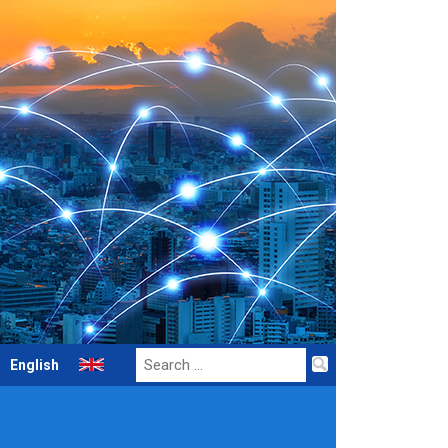
Search
English
for: