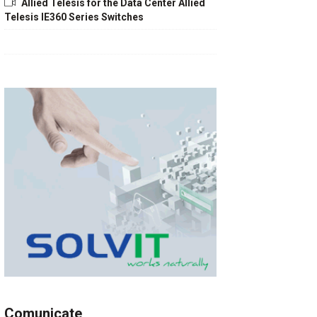
Allied Telesis for the Data Center Allied
Telesis IE360 Series Switches
Comunicate