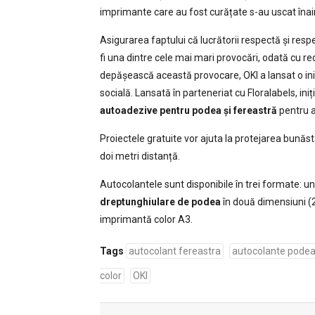
imprimante care au fost curățate s-au uscat înain
Asigurarea faptului că lucrătorii respectă și respe
fi una dintre cele mai mari provocări, odată cu re
depășească această provocare, OKI a lansat o iniți
socială. Lansată în parteneriat cu Floralabels, in
autoadezive pentru podea și fereastră
pentru a
Proiectele gratuite vor ajuta la protejarea bunăstă
doi metri distanță.
Autocolantele sunt disponibile în trei formate: u
dreptunghiulare de podea
în două dimensiuni (
imprimantă color A3.
Tags
autocolant fereastra
autocolante pode
color
OKI