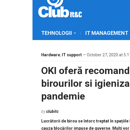
TEHNOLOGII
IT MANAGEMENT
Hardware
,
IT support
— October 27, 2020 at 5:
OKI oferă recomand
birourilor si igieni
pandemie
by
clubitc
Lucrătorii de birou se întorc treptat în spații
cauza blocărilor impuse de guverne. Mulți vor f