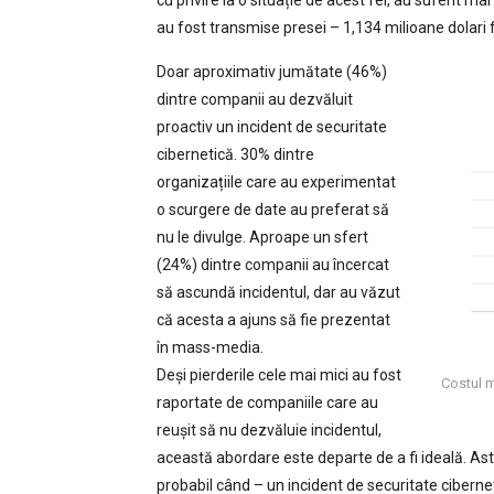
au fost transmise presei – 1,134 milioane dolari 
Doar aproximativ jumătate (46%)
dintre companii au dezvăluit
proactiv un incident de securitate
cibernetică. 30% dintre
organizațiile care au experimentat
o scurgere de date au preferat să
nu le divulge. Aproape un sfert
(24%) dintre companii au încercat
să ascundă incidentul, dar au văzut
că acesta a ajuns să fie prezentat
în mass-media.
Deși pierderile cele mai mici au fost
Costul m
raportate de companiile care au
reușit să nu dezvăluie incidentul,
această abordare este departe de a fi ideală. Ast
probabil când – un incident de securitate ciberneti