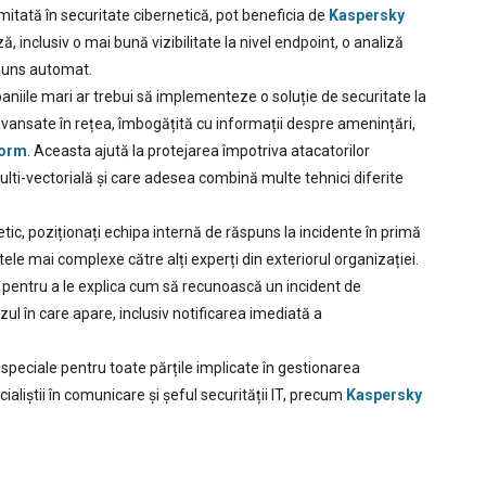
mitată în securitate cibernetică, pot beneficia de
Kaspersky
ă, inclusiv o mai bună vizibilitate la nivel endpoint, o analiză
spuns automat.
paniile mari ar trebui să implementeze o soluție de securitate la
avansate în rețea, îmbogățită cu informații despre amenințări,
form
. Aceasta ajută la protejarea împotriva atacatorilor
ulti-vectorială și care adesea combină multe tehnici diferite
etic, poziționați echipa internă de răspuns la incidente în primă
ntele mai complexe către alți experți din exteriorul organizației.
 pentru a le explica cum să recunoască un incident de
azul în care apare, inclusiv notificarea imediată a
 speciale pentru toate părțile implicate în gestionarea
cialiștii în comunicare și șeful securității IT, precum
Kaspersky