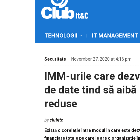
TEHNOLOGII
IT MANAGEMENT
Securitate
— November 27, 2020 at 4:16 pm
IMM-urile care dezv
de date tind să aibă
reduse
by
clubitc
Există o corelație între modul în care este dezv
financiare totale pe care le are o organizație î