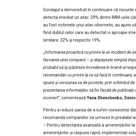
Sondajul a demonstrat în continuare că riscurile
detecta imediat un atac. 29% dintre IMM-urile că
au fost victimele unui atac cibernetic, au ajuns s
fiind dublul celor care au detectat-o aproape im
similare: 32% și respectiv 19%.
„Informarea proactivă cu privire la un incident de se
favoarea unei companii – și depășește simplul impact
probabil să își păstreze încrederea în brand-ul resp
recomandări cu privire la ce să facă în continuare, a
spune și versiunea sa de poveste, prin schimbul de i
prezentarea informațiilor să fie făcută de publicații
incorect”
, comentează
Yana Shevchenko, Senio
Pentru a reduce șansa de a suferi consecințe dă
recomandă companiilor să urmeze în prealabil a
– Pentru detectarea avansată a amenințărilor la n
amenințărilor și răspuns rapid, implementați solu