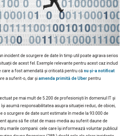
un incident de scurgere de date în timp util poate agrava serios
situații de acest fel. Exemple relevante pentru acest caz includ
care a fost amendată și criticată pentru că
nu și-a notificat
re a suferit-o, dar și
amenda primită de Uber
pentru
ctuat pe mai mult de 5.200 de profesioniști în domeniul IT și
e își asumă responsabilitatea asupra situației reduc, de obicei,
ie o scurgere de date sunt estimate în medie la 93.000 de
ident ajuns să fie citat de mass-media au suferit daune de
entru marile companii: cele care își informează voluntar publicul
ai puține daune financiare (28%) decât cele ale căror incidente