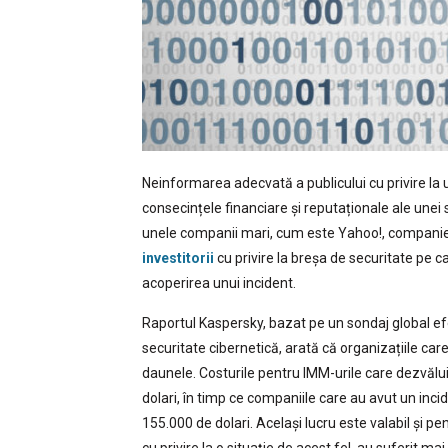
Neinformarea adecvată a publicului cu privire la 
consecințele financiare și reputaționale ale unei 
unele companii mari, cum este Yahoo!, companie 
investitorii
cu privire la breșa de securitate pe ca
acoperirea unui incident.
Raportul Kaspersky, bazat pe un sondaj global efe
securitate cibernetică, arată că organizațiile car
daunele. Costurile pentru IMM-urile care dezvălu
dolari, în timp ce companiile care au avut un inc
155.000 de dolari. Același lucru este valabil și p
cu privire la o situație de acest fel, au suferit m