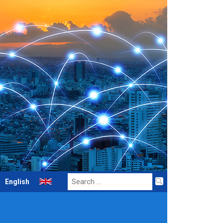
Search
English
for: