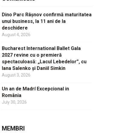
Dino Parc Râșnov confirmă maturitatea
unui business, la 11 ani de la
deschidere
August 4, 2026
Bucharest International Ballet Gala
2027 revine cu o premieră
spectaculoasă: „Lacul Lebedelor”, cu
Iana Salenko și Daniil Simkin
August 3, 2026
Un an de Madrí Excepcional in
România
July 30, 2026
MEMBRI