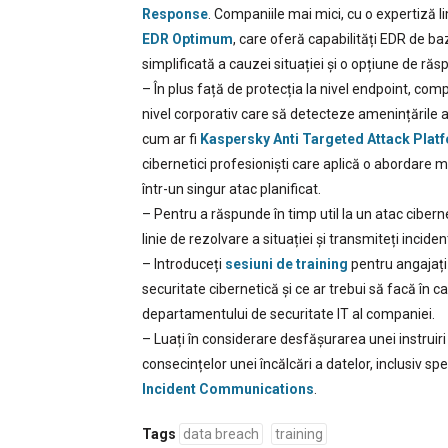
Response
. Companiile mai mici, cu o expertiză li
EDR Optimum
, care oferă capabilități EDR de baz
simplificată a cauzei situației și o opțiune de ră
– În plus față de protecția la nivel endpoint, com
nivel corporativ care să detecteze amenințările 
cum ar fi
Kaspersky Anti Targeted Attack Plat
cibernetici profesioniști care aplică o abordare m
într-un singur atac planificat.
– Pentru a răspunde în timp util la un atac cibern
linie de rezolvare a situației și transmiteți incide
– Introduceți
sesiuni de training
pentru angajați
securitate cibernetică și ce ar trebui să facă în c
departamentului de securitate IT al companiei.
– Luați în considerare desfășurarea unei instruiri
consecințelor unei încălcări a datelor, inclusiv spe
Incident Communications
.
Tags
data breach
training