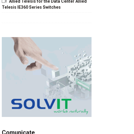
Allied Telesis for the Data Center Allied
Telesis IE360 Series Switches
Comunicate