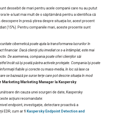
 sunt deosebit de mari pentru acele companii care nu au putut
rora le-a luat mai mult de o săptămână pentru a identifica că
ă descopere în presă știrea despre situația lor, acest procent
ediat (15%). Pentru companiile mari, aceste procente sunt
curitate cibernetică poate ajuta la transformarea lucrurilor în
 financiar. Dacă clienții știu imediat ce s-a întâmplat, este mai
ectiv. De asemenea, compania poate oferi clienților săi
stfel încât să își poată păstra activele protejate. Compania își poate
nformații fiabile și corecte cu mass-media, în loc să lase ca
 care se bazează pe surse terțe care pot descrie situația în mod
r Marketing Marketing Manager la Kaspersky
.
unătoare din cauza unei scurgeri de date, Kaspersky
ceste acțiuni recomandate:
ivel endpoint, investigație, detectare proactivă a
ții EDR, cum ar fi
Kaspersky Endpoint Detection and