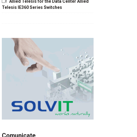
Allied Telesis for the Data Center Allied
Telesis IE360 Series Switches
Comunicate