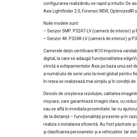
configurarea realizându-se rapid și intuitiv. D
Axis Lightfinder 2.0, Forensic WDR, OptimizedIR 
Noile modele sunt:
– Senzor 5MP: P3247-LV (cameră de interior) și
– Senzor 4K: P3248-LV (cameră de interior) și P
Camerele dețin certificare IK10 împotriva vandal
digital, la care se adaugă funcționalitatea edge
strictă a echipamentelor Axis pe baza unui set de 
a numărului de serie unic la nivel global pentru fi
în rețea se realizează mai simplu și în condiții de
Dincolo de creșterea rezoluției, calitatea imaginil
mișcare, care garantează imagini clare, cu reduce
sau se află în imediata proximitate. Iar cu ajutoru
de la distanță – funcționalități prezente și în ca
realiza o instalarea eficientă. Au fost păstrate și
și clasificarea persoanelor și a vehiculelor. Iar dat