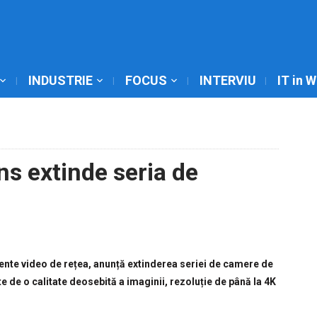
INDUSTRIE
FOCUS
INTERVIU
IT in 
s extinde seria de
nte video de rețea, anunță extinderea seriei de camere de
 de o calitate deosebită a imaginii, rezoluție de până la 4K