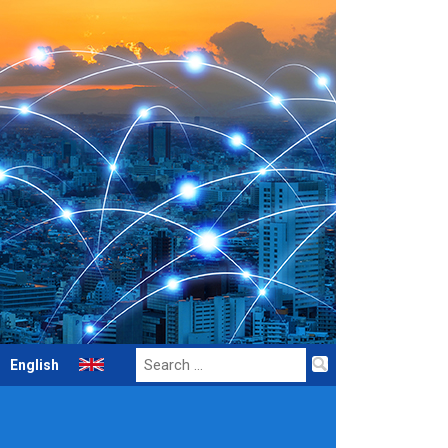
Search
English
for: