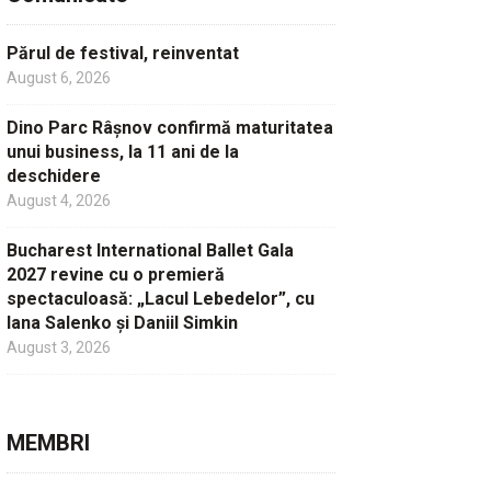
Părul de festival, reinventat
August 6, 2026
Dino Parc Râșnov confirmă maturitatea
unui business, la 11 ani de la
deschidere
August 4, 2026
Bucharest International Ballet Gala
2027 revine cu o premieră
spectaculoasă: „Lacul Lebedelor”, cu
Iana Salenko și Daniil Simkin
August 3, 2026
MEMBRI