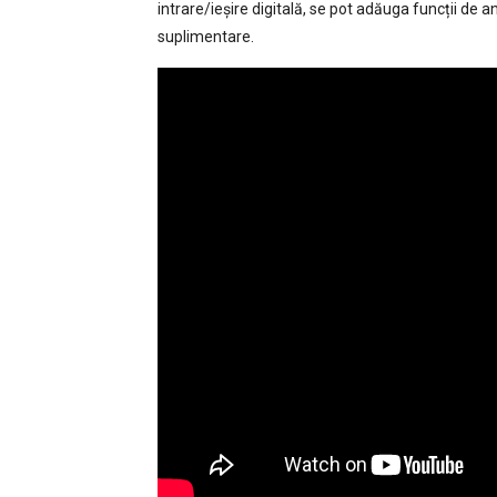
intrare/ieșire digitală, se pot adăuga funcții de 
suplimentare.