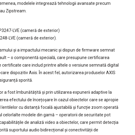
e asemenea, modelele integrează tehnologii avansate precum
sau Zipstream.
 P3247-LVE (cameră de exterior)
3248-LVE (cameră de exterior).
ismului și a impactului mecanic și dispun de firmware semnat
Vault – o componentă specială, care presupune certificarea
certificate care includ printre altele o versiune semnată digital
ecare dispozitiv Axis. În acest fel, autorizarea produselor AXIS
 siguranță sporită.
or a fost îmbunătățită și prin utilizarea expunerii adaptive la
rea efectului de încețoșare în cazul obiectelor care se apropie
l lentilelor cu distanță focală ajustabilă și funcție zoom operată
zul celorlalte modele din gamă – operatorii de securitate pot
 capabilitățile de analiză video a obiectelor, care permit detecția
orită suportului audio bidirecțional și conectivității de