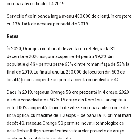
comparativ cu finalul T4 2019.
Serviciile fixe în bandă largă aveau 403.000 de clienți, în creștere
cu 13% față de aceeași perioadă din 2019.
Rețea
În 2020, Orange a continuat dezvoltarea rețelei, iar la 31
decembrie 2020 asigura acoperire 4G pentru 99,2% din
populație și 4G+ pentru peste 65% dintre români față de 53% la
final de 2019. La finalul anului, 230.000 de locuitori din 503 de
localități nou-acoperite au primit acces la conectivitate 4G.
Dacă în 2019, rețeaua Orange 5G era prezentă în 4 orașe, 2020
a adus conectivitatea 5G în 15 orașe din România, iar capitala
este 100% acoperită. Dincolo de viteze comparabile cu cele de
fibră optică, cu maxime de 1,2 Gbps – de până la 10 ori mai mari
decât 4G, rețeaua Orange 5G permite inovații tehnologice ce
aduc îmbunătățiri semnificative viitoarelor proiecte de orașe
inteligente, mobilitate, media etc.