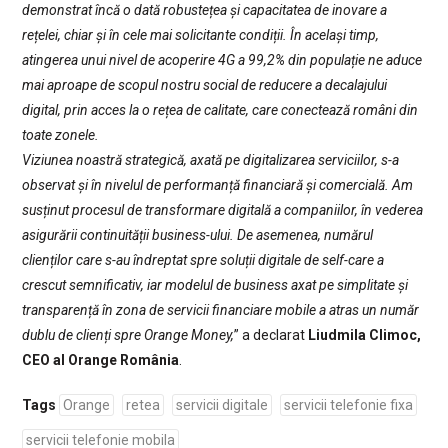
demonstrat încă o dată robustețea și capacitatea de inovare a
rețelei, chiar și în cele mai solicitante condiții. În același timp,
atingerea unui nivel de acoperire 4G a 99,2% din populație ne aduce
mai aproape de scopul nostru social de reducere a decalajului
digital, prin acces la o rețea de calitate, care conectează români din
toate zonele.
Viziunea noastră strategică, axată pe digitalizarea serviciilor, s-a
observat și în nivelul de performanță financiară și comercială. Am
susținut procesul de transformare digitală a companiilor, în vederea
asigurării continuității business-ului. De asemenea, numărul
clienților care s-au îndreptat spre soluții digitale de self-care a
crescut semnificativ, iar modelul de business axat pe simplitate și
transparență în zona de servicii financiare mobile a atras un număr
dublu de clienți spre Orange Money,
” a declarat
Liudmila Climoc,
CEO al Orange România
.
Tags
Orange
retea
servicii digitale
servicii telefonie fixa
servicii telefonie mobila