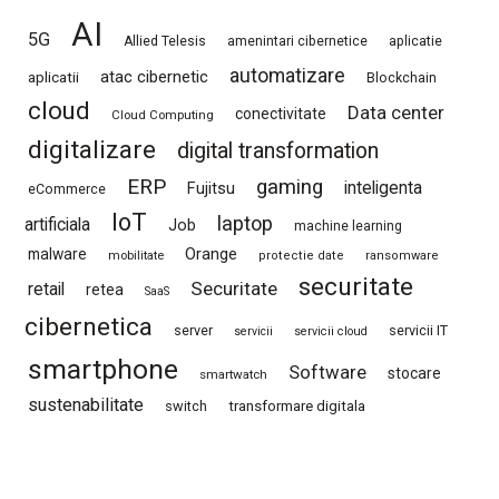
AI
5G
Allied Telesis
amenintari cibernetice
aplicatie
automatizare
atac cibernetic
aplicatii
Blockchain
cloud
Data center
conectivitate
Cloud Computing
digitalizare
digital transformation
ERP
gaming
Fujitsu
inteligenta
eCommerce
IoT
laptop
artificiala
Job
machine learning
Orange
malware
mobilitate
protectie date
ransomware
securitate
Securitate
retail
retea
SaaS
cibernetica
server
servicii IT
servicii
servicii cloud
smartphone
Software
stocare
smartwatch
sustenabilitate
switch
transformare digitala