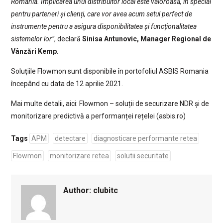
România. Implicarea unui distribuitor local este valoroasă, în special
pentru parteneri și clienți, care vor avea acum setul perfect de
instrumente pentru a asigura disponibilitatea și funcționalitatea
sistemelor lor”
, declară
Sinisa Antunovic, Manager Regional de
Vânzări Kemp
.
Soluțiile Flowmon sunt disponibile în portofoliul ASBIS Romania
începând cu data de 12 aprilie 2021.
Mai multe detalii, aici: Flowmon – soluții de securizare NDR și de
monitorizare predictivă a performanței rețelei (asbis.ro)
Tags
APM
detectare
diagnosticare performante retea
Flowmon
monitorizare retea
solutii securitate
Author:
clubitc