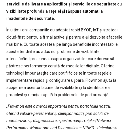
serviciile de livrare a aplicațiilor și serviciile de securitate cu
vizibilitate profundă a rețelei și răspuns automat la
incidentele de securitate.
În ultimii ani, companiile au adoptat rapid BYOD, IoT și strategii
cloud-first, pentru a fi mai active și pentru a-și dezvolta afacerile
mai bine. Cu toate acestea, pe lângă beneficiile incontestabile,
aceste tendințe au adus noi probleme de vizibilitate,
intensificând presiunea asupra organizațiilor care doresc să
păstreze performanța cerută de mediile lor digitale. Oferind
tehnologii îmbunătățite care pot fi folosite în toate rețelele,
implementare rapidă și configurare ușoară, Flowmon ajută la
acoperirea acestor lacune de vizibilitate și la identificarea
proactivă și reacția rapidă la problemele de performanță.
„Flowmon este o marcă importantă pentru portofoliul nostru,
oferind valoare partenerilor și clienților noștri, prin soluții de
monitorizare și diagnosticare a performanței rețelei (Network
Performance Monitoring and Diagnostics – NPMD), detectare și