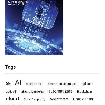
Tags
AI
5G
Allied Telesis
amenintari cibernetice
aplicatie
automatizare
atac cibernetic
aplicatii
Blockchain
cloud
Data center
conectivitate
Cloud Computing