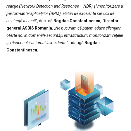
reacție (Network Detection and Response – NDR) și monitorizare a
performanței aplicațiilor (APM), alături de excelente servicii de
asistență tehnică”
, declară
Bogdan Constantinescu, Director
general ASBIS Romania
.
„Ne bucurăm că putem aduce clienților
oferte noi în domeniile securității infrastructurii, monitorizării rețelei
și răspunsului automat la incidente”
, adaugă
Bogdan
Constantinescu
.