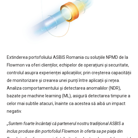
Extinderea portofoliului ASBIS Romania cu soluțiile NPMD de la
Flowmon va oferi clienților, echipelor de operațiuni și securitate,
controlul asupra experienței aplicațiilor, prin creșterea capacității
de monitorizare și crearea unei punți între aplicații și rețea.
Analiza comportamentului și detectarea anomaliilor (NDR),
bazate pe machine learning (ML), asigură detectarea timpurie a
celor mai subtile atacuri, înainte ca acestea să aibă un impact
negativ.
„Suntem foarte încântați că partenerul nostru tradițional ASBIS a
inclus produse din portofoliul Flowmon în oferta sa pe piața din