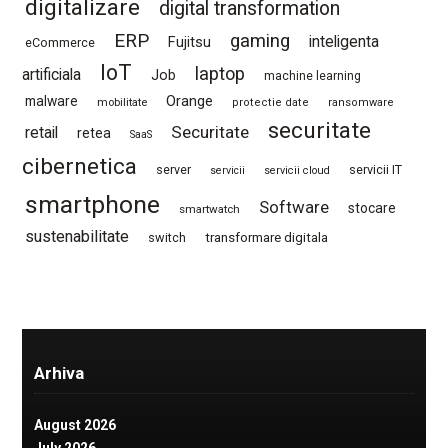
digitalizare
digital transformation
ERP
gaming
Fujitsu
inteligenta
eCommerce
IoT
laptop
artificiala
Job
machine learning
Orange
malware
mobilitate
protectie date
ransomware
securitate
Securitate
retail
retea
SaaS
cibernetica
server
servicii IT
servicii
servicii cloud
smartphone
Software
stocare
smartwatch
sustenabilitate
switch
transformare digitala
Arhiva
August 2026
July 2026