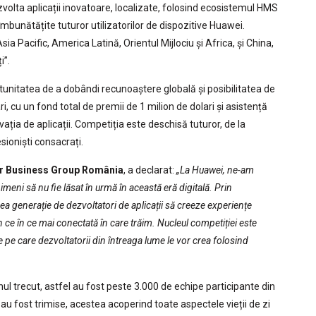
volta aplicații inovatoare, localizate, folosind ecosistemul HMS
îmbunătățite tuturor utilizatorilor de dispozitive Huawei.
sia Pacific, America Latină, Orientul Mijlociu și Africa, și China,
i”.
rtunitatea de a dobândi recunoaștere globală și posibilitatea de
i, cu un fond total de premii de 1 milion de dolari și asistență
ația de aplicații. Competiția este deschisă tuturor, de la
sioniști consacrați.
r Business Group România
, a declarat:
„La Huawei, ne-am
imeni să nu fie lăsat în urmă în această eră digitală. Prin
generație de dezvoltatori de aplicații să creeze experiențe
 ce în ce mai conectată în care trăim. Nucleul competiției este
 pe care dezvoltatorii din întreaga lume le vor crea folosind
ul trecut, astfel au fost peste 3.000 de echipe participante din
 au fost trimise, acestea acoperind toate aspectele vieții de zi