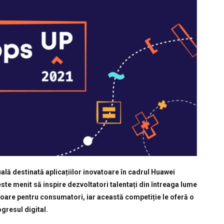
ă destinată aplicațiilor inovatoare în cadrul Huawei
e menit să inspire dezvoltatori talentați din întreaga lume
atoare pentru consumatori, iar această competiție le oferă o
gresul digital.