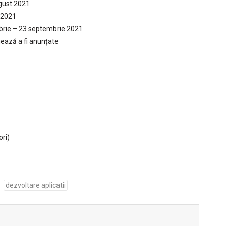
ugust 2021
e 2021
mbrie – 23 septembrie 2021
mează a fi anunțate
ori)
dezvoltare aplicatii