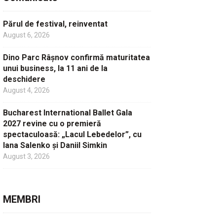
Părul de festival, reinventat
August 6, 2026
Dino Parc Râșnov confirmă maturitatea
unui business, la 11 ani de la
deschidere
August 4, 2026
Bucharest International Ballet Gala
2027 revine cu o premieră
spectaculoasă: „Lacul Lebedelor”, cu
Iana Salenko și Daniil Simkin
August 3, 2026
MEMBRI