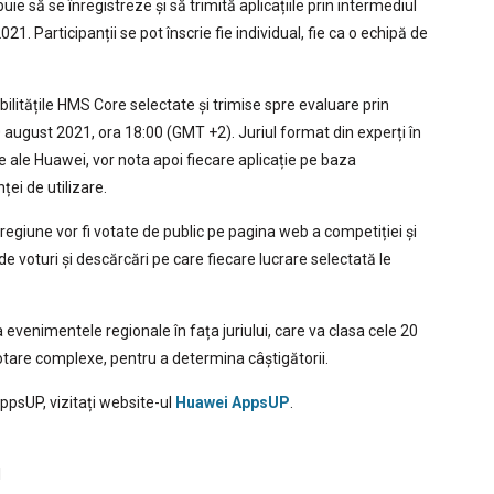
buie să se înregistreze și să trimită aplicațiile prin intermediul
021. Participanții se pot înscrie fie individual, fie ca o echipă de
bilitățile HMS Core selectate și trimise spre evaluare prin
 august 2021, ora 18:00 (GMT +2). Juriul format din experți în
 ale Huawei, vor nota apoi fiecare aplicație pe baza
nței de utilizare.
 regiune vor fi votate de public pe pagina web a competiției și
e voturi și descărcări pe care fiecare lucrare selectată le
 la evenimentele regionale în fața juriului, care va clasa cele 20
otare complexe, pentru a determina câștigătorii.
psUP, vizitați website-ul
Huawei AppsUP
.
1