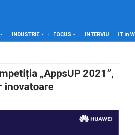
INDUSTRIE
FOCUS
INTERVIU
IT in 
mpetiția „AppsUP 2021”,
or inovatoare