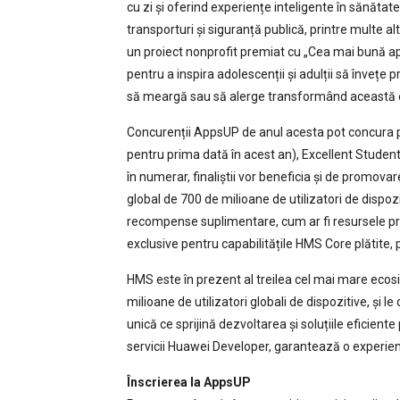
cu zi și oferind experiențe inteligente în sănătate 
transporturi și siguranță publică, printre multe al
un proiect nonprofit premiat cu „Cea mai bună apl
pentru a inspira adolescenții și adulții să învețe 
să meargă sau să alerge transformând această exp
Concurenții AppsUP de anul acesta pot concura 
pentru prima dată în acest an), Excellent Stude
în numerar, finaliștii vor beneficia și de promovar
global de 700 de milioane de utilizatori de dispoz
recompense suplimentare, cum ar fi resursele pr
exclusive pentru capabilitățile HMS Core plătite, p
HMS este în prezent al treilea cel mai mare ecos
milioane de utilizatori globali de dispozitive, și 
unică ce sprijină dezvoltarea și soluțiile eficient
servicii Huawei Developer, garantează o experienț
Înscrierea la AppsUP