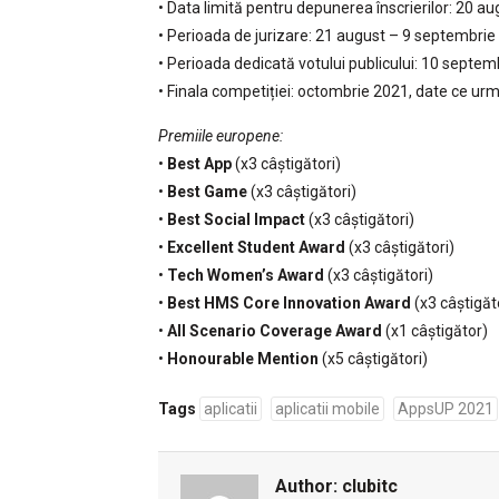
• Data limită pentru depunerea înscrierilor: 20 a
• Perioada de jurizare: 21 august – 9 septembri
• Perioada dedicată votului publicului: 10 septe
• Finala competiției: octombrie 2021, date ce ur
Premiile europene:
•
Best App
(x3 câștigători)
•
Best Game
(x3 câștigători)
•
Best Social Impact
(x3 câștigători)
•
Excellent Student Award
(x3 câștigători)
•
Tech Women’s Award
(x3 câștigători)
•
Best HMS Core Innovation Award
(x3 câștigăt
•
All Scenario Coverage Award
(x1 câștigător)
•
Honourable Mention
(x5 câștigători)
Tags
aplicatii
aplicatii mobile
AppsUP 2021
Author:
clubitc