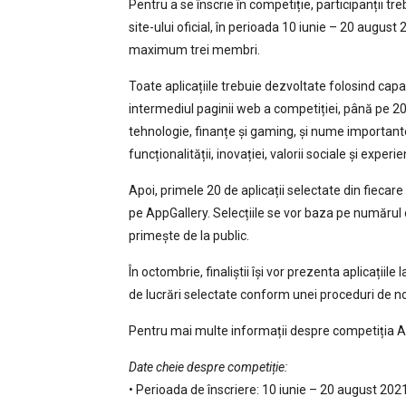
Pentru a se înscrie în competiție, participanții tre
site-ului oficial, în perioada 10 iunie – 20 august 2
maximum trei membri.
Toate aplicațiile trebuie dezvoltate folosind capa
intermediul paginii web a competiției, până pe 20
tehnologie, finanțe și gaming, și nume importante
funcționalității, inovației, valorii sociale și experie
Apoi, primele 20 de aplicații selectate din fiecare
pe AppGallery. Selecțiile se vor baza pe numărul d
primește de la public.
În octombrie, finaliștii își vor prezenta aplicațiile
de lucrări selectate conform unei proceduri de n
Pentru mai multe informații despre competiția Ap
Date cheie despre competiție:
• Perioada de înscriere: 10 iunie – 20 august 202