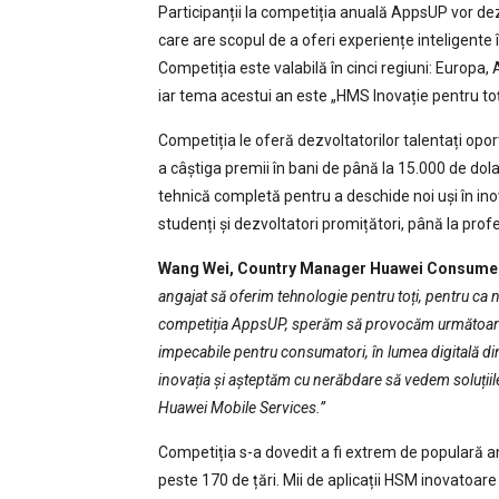
Participanții la competiția anuală AppsUP vor dez
care are scopul de a oferi experiențe inteligente 
Competiția este valabilă în cinci regiuni: Europa, A
iar tema acestui an este „HMS Inovație pentru toț
Competiția le oferă dezvoltatorilor talentați opo
a câștiga premii în bani de până la 15.000 de dolar
tehnică completă pentru a deschide noi uși în inov
studenți și dezvoltatori promițători, până la profe
Wang Wei, Country Manager Huawei Consume
angajat să oferim tehnologie pentru toți, pentru ca n
competiția AppsUP, sperăm să provocăm următoarea 
impecabile pentru consumatori, în lumea digitală din
inovația și așteptăm cu nerăbdare să vedem soluțiile
Huawei Mobile Services.”
Competiția s-a dovedit a fi extrem de populară an
peste 170 de țări. Mii de aplicații HSM inovatoare