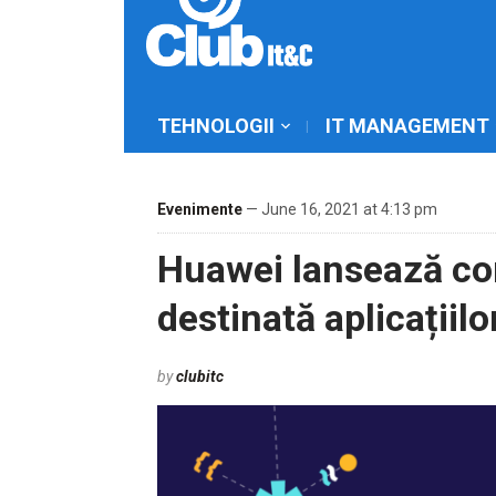
TEHNOLOGII
IT MANAGEMENT
Evenimente
— June 16, 2021 at 4:13 pm
Huawei lansează co
destinată aplicațiil
by
clubitc