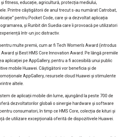
și fitness, educație, agricultură, protecția mediului,
tele. Printre câștigătorii de anul trecut s-au numărat Catrobat,
icație” pentru Pocket Code, care și-a dezvoltat aplicația
programarea, și Runbit din Suedia care îi provoacă pe utilizatori
eriență într-un joc distractiv.
pentru multe premii, cum ar fi Tech Women’s Award (introdus
nt Award și Best HMS Core Innovation Award. Pe lângă premiile
ea aplicației pe AppGallery, pentru a fi accesibilă unui public
itive mobile Huawei. Câștigătorii vor beneficia și de
omoționale AppGallery, resursele cloud Huawei și stimulente
rintre altele.
istem de aplicații mobile din lume, ajungând la peste 700 de
le oferă dezvoltatorilor globali o sinergie hardware și software
e pentru consumatori, în timp ce HMS Core, colecția de kituri și
ă de utilizare excepțională oferită de dispozitivele Huawei.