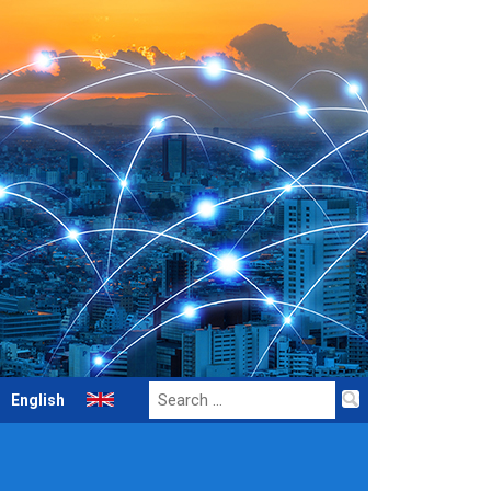
Search
English
for: