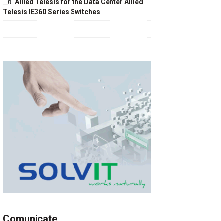
Allied Telesis for the Data Center Allied
Telesis IE360 Series Switches
Comunicate