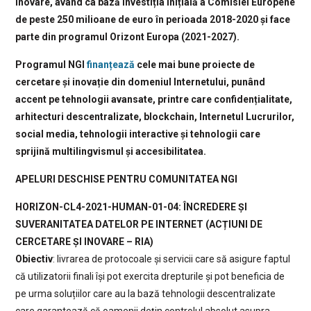
inovare, având ca bază investiția inițială a Comisiei Europene
de peste 250 milioane de euro în perioada 2018-2020 și face
parte din programul Orizont Europa (2021-2027).
Programul NGI
finanțează
cele mai bune proiecte de
cercetare și inovație din domeniul Internetului, punând
accent pe tehnologii avansate, printre care confidențialitate,
arhitecturi descentralizate, blockchain, Internetul Lucrurilor,
social media, tehnologii interactive și tehnologii care
sprijină multilingvismul și accesibilitatea.
APELURI DESCHISE PENTRU COMUNITATEA NGI
HORIZON-CL4-2021-HUMAN-01-04: ÎNCREDERE ȘI
SUVERANITATEA DATELOR PE INTERNET (ACȚIUNI DE
CERCETARE ȘI INOVARE – RIA)
Obiectiv
: livrarea de protocoale și servicii care să asigure faptul
că utilizatorii finali își pot exercita drepturile și pot beneficia de
pe urma soluțiilor care au la bază tehnologii descentralizate
care garantează că oamenii dețin controlul absolut asupra