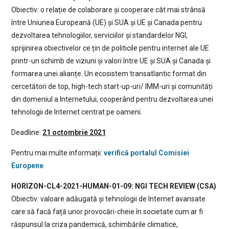
Obiectiv: o relație de colaborare și cooperare cât mai strânsă
între Uniunea Europeană (UE) și SUA și UE și Canada pentru
dezvoltarea tehnologiilor, serviciilor și standardelor NGI,
sprijinirea obiectivelor ce țin de politicile pentru internet ale UE
printr-un schimb de viziuni și valori între UE și SUA și Canada și
formarea unei alianțe. Un ecosistem transatlantic format din
cercetători de top, high-tech start-up-uri/ IMM-uri și comunități
din domeniul a Internetului, cooperând pentru dezvoltarea unei
tehnologii de Internet centrat pe oameni.
Deadline:
21 octombrie 2021
Pentru mai multe informații:
verifică portalul Comisiei
Europene
.
HORIZON-CL4-2021-HUMAN-01-09: NGI TECH REVIEW (CSA)
Obiectiv: valoare adăugată și tehnologii de Internet avansate
care să facă față unor provocări-cheie în societate cum ar fi
răspunsul la criza pandemică, schimbările climatice,