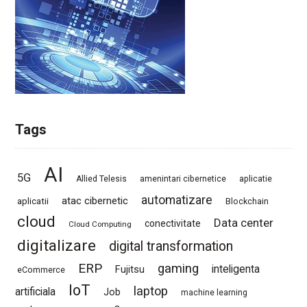
Tags
AI
5G
Allied Telesis
amenintari cibernetice
aplicatie
automatizare
atac cibernetic
aplicatii
Blockchain
cloud
Data center
conectivitate
Cloud Computing
digitalizare
digital transformation
ERP
gaming
Fujitsu
inteligenta
eCommerce
IoT
laptop
artificiala
Job
machine learning