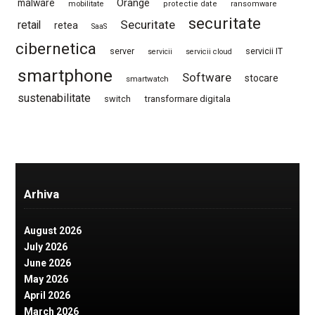
Orange
malware
mobilitate
protectie date
ransomware
securitate
Securitate
retail
retea
SaaS
cibernetica
server
servicii IT
servicii
servicii cloud
smartphone
Software
stocare
smartwatch
sustenabilitate
switch
transformare digitala
Arhiva
August 2026
July 2026
June 2026
May 2026
April 2026
March 2026