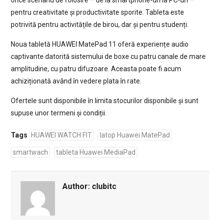
orice scenariu de folosire – de la smartphone-uri la PC-uri –
pentru creativitate și productivitate sporite. Tableta este
potrivită pentru activitățile de birou, dar și pentru studenți.
Noua tabletă HUAWEI MatePad 11 oferă experiențe audio
captivante datorită sistemului de boxe cu patru canale de mare
amplitudine, cu patru difuzoare. Aceasta poate fi acum
achiziționată având în vedere plata în rate.
Ofertele sunt disponibile în limita stocurilor disponibile și sunt
supuse unor termeni și condiții.
Tags
HUAWEI WATCH FIT
latop Huawei MatePad
smartwach
tableta Huawei MediaPad
Author:
clubitc