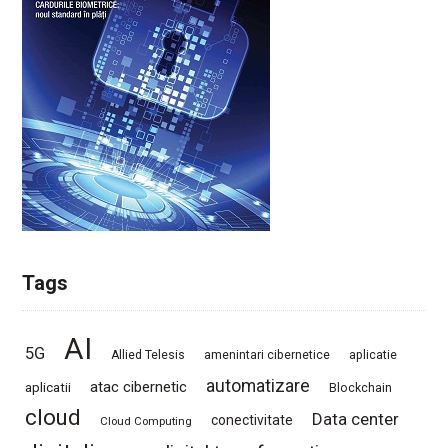
Tags
AI
5G
Allied Telesis
amenintari cibernetice
aplicatie
automatizare
atac cibernetic
aplicatii
Blockchain
cloud
Data center
conectivitate
Cloud Computing