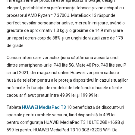
întreaga serie de produse este apreciată: inovație, design
elegant, portabilitate și performanțe tehnice și vine echipat cu
procesorul AMD Ryzen™ 7 3700U. MateBook 13 răspunde
perfect nevoilor persoanelor active, mereu în mișcare, având o
greutate de aproximativ 1,3 kg și o grosime de 14,9 mm și are
un raport ecran-corp de 88% și un unghi de vizualizare de 178
de grade.
Consumatorii care vor achiziționa săptămâna aceasta unul
dintre smartphone-urile P40 lite 5G, Mate 40 Pro, P40 lite sau P
smart 2021, din magazinul online Huawei, vor primi cadou o
husă de telefon pentru a le proteja dispozitivul în cazul situațiilor
nefericite. În funcție de modelul de telefonului, husele oferite
cadou ar fi avut prețuri între 49,99 lei și 199,99 lei.
Tableta
HUAWEI MediaPad T3
10 beneficiază de discount-uri
speciale pentru ambele versiuni, fiind disponibilă la 499 lei
pentru configurația HUAWEI MediaPad T3 10 LTE 2GB+16GB și
599 lei pentru HUAWEI MediaPad T3 10 3GB+32GB WiFi. De