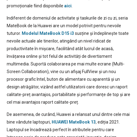
promoționale fiind disponibile
aici
.
Indiferent de domeniul de activitate și taskurile de zi cu zi, seria
MateBook de la Huawei are un model potrivit pentru nevoile
tuturor.
Modelul MateBook D15 i3
susține și îndeplinește toate
nevoile actuale ale tinerilor, atingând un nivel ridicat de
productivitate în mișcare, facilitând atât lucrul de acasă,
învățarea online și tot felul de activități de divertisment
multimedia. Suportă colaborarea pe mai multe ecrane (Multi-
Screen Collaboration), vine cu un afișaj FullView și un nou
procesor grafic Intel, buton de alimentare cu aparentă și un
design atrăgător, vizând astfel utilizatorii care doresc un raport
calitate-preț avantajos, portabilitate și performanțe de top și are
cel mai avantajos raport calitate-preț.
De asemenea, de curând, Huawei a relansat unul dintre cele mai
bine vândute laptopuri,
HUAWEI MateBook 13
, ediția 2021.
Laptopul se încadrează perfect în atributele pentru care