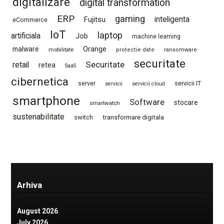
digitalizare
digital transformation
ERP
gaming
Fujitsu
inteligenta
eCommerce
IoT
laptop
artificiala
Job
machine learning
Orange
malware
mobilitate
protectie date
ransomware
securitate
Securitate
retail
retea
SaaS
cibernetica
server
servicii IT
servicii
servicii cloud
smartphone
Software
stocare
smartwatch
sustenabilitate
switch
transformare digitala
Arhiva
August 2026
July 2026