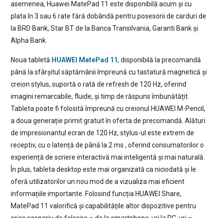
asemenea, Huawei MatePad 11 este disponibilă acum și cu
plata în 3 sau 6 rate fără dobândă pentru posesorii de carduri de
la BRD Bank, Star BT de la Banca Transilvania, Garanti Bank și
Alpha Bank.
Noua tabletă
HUAWEI MatePad 11
, disponibilă la precomandă
până la sfârșitul săptămânii împreună cu tastatură magnetică și
creion stylus, suportă o rată de refresh de 120 Hz, oferind
imagini remarcabile, fluide, și timp de răspuns îmbunătățit.
Tableta poate fi folosită împreună cu creionul HUAWEI M-Pencil,
a doua generație primit gratuit în oferta de precomandă. Alături
de impresionantul ecran de 120 Hz, stylus-ul este extrem de
receptiv, cu o latență de până la 2 ms , oferind consumatorilor o
experiență de scriere interactivă mai inteligentă și mai naturală.
În plus, tableta desktop este mai organizată ca niciodată și le
oferă utilizatorilor un nou mod de a vizualiza mai eficient
informațiile importante. Folosind funcția HUAWEI Share,
MatePad 11 valorifică și capabilitățile altor dispozitive pentru