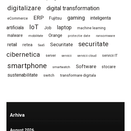
digitalizare
digital transformation
ERP
gaming
Fujitsu
inteligenta
eCommerce
IoT
laptop
artificiala
Job
machine learning
Orange
malware
mobilitate
protectie date
ransomware
securitate
Securitate
retail
retea
SaaS
cibernetica
server
servicii IT
servicii
servicii cloud
smartphone
Software
stocare
smartwatch
sustenabilitate
switch
transformare digitala
Arhiva
August 2026