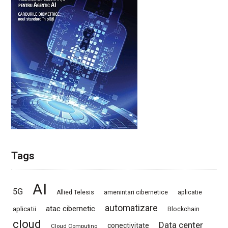
Tags
AI
5G
Allied Telesis
amenintari cibernetice
aplicatie
automatizare
atac cibernetic
aplicatii
Blockchain
cloud
Data center
conectivitate
Cloud Computing