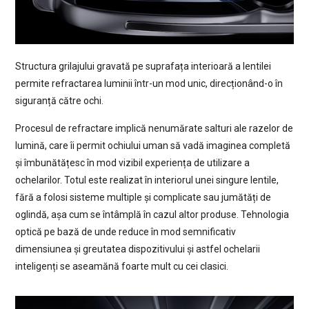
Structura grilajului gravată pe suprafața interioară a lentilei
permite refractarea luminii într-un mod unic, direcționând-o în
siguranță către ochi.
Procesul de refractare implică nenumărate salturi ale razelor de
lumină, care îi permit ochiului uman să vadă imaginea completă
și îmbunătățesc în mod vizibil experiența de utilizare a
ochelarilor. Totul este realizat în interiorul unei singure lentile,
fără a folosi sisteme multiple și complicate sau jumătăți de
oglindă, așa cum se întâmplă în cazul altor produse. Tehnologia
optică pe bază de unde reduce în mod semnificativ
dimensiunea și greutatea dispozitivului și astfel ochelarii
inteligenți se aseamănă foarte mult cu cei clasici.