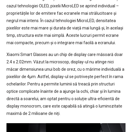
cazul tehnologiei OLED, pixelii MicroLED se aprind individual –
proprietățile lor de emitere fac ecranele mai strălucitoare și
negrul mai intens. În cazul tehnologiei MicroLED, densitatea
pixelilor este mai mare și durata de viață mai lungă și, în același
timp, structura este mai simplă. Aceste lucruri permit ecrane
mai compacte, precum și o integrare mai facilă a ecranului.
Xiaomi Smart Glasses au un chip de display care măsoară doar
2.4 x 2.02mm. Văzut la microscop, display-ul nu atinge nici
măcar dimensiunea unui bob de orez, cu o mărime individuală a
pixelilor de 4μm. Astfel, display-ul se potrivește perfect în rama
ochelarilor. Pentru a permite luminii să treacă prin structuri
optice complicate înainte de a ajunge la ochi, chiar și în lumina
directă a soarelui, am optat pentru o soluție ultra-eficientă de
display monocrom, care este capabilă să atingă o luminozitate
maximă de 2 milioane de niți.