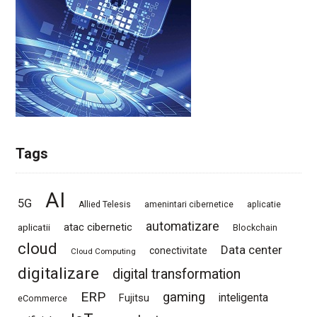
Tags
AI
5G
Allied Telesis
amenintari cibernetice
aplicatie
automatizare
atac cibernetic
aplicatii
Blockchain
cloud
Data center
conectivitate
Cloud Computing
digitalizare
digital transformation
ERP
gaming
Fujitsu
inteligenta
eCommerce