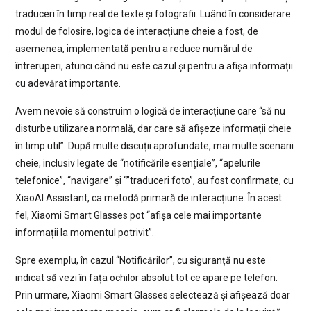
traduceri în timp real de texte și fotografii. Luând în considerare
modul de folosire, logica de interacțiune cheie a fost, de
asemenea, implementată pentru a reduce numărul de
întreruperi, atunci când nu este cazul și pentru a afișa informații
cu adevărat importante.
Avem nevoie să construim o logică de interacțiune care “să nu
disturbe utilizarea normală, dar care să afișeze informații cheie
în timp util”. După multe discuții aprofundate, mai multe scenarii
cheie, inclusiv legate de “notificările esențiale”, “apelurile
telefonice”, “navigare” și “”traduceri foto”, au fost confirmate, cu
XiaoAI Assistant, ca metodă primară de interacțiune. În acest
fel, Xiaomi Smart Glasses pot “afișa cele mai importante
informații la momentul potrivit”.
Spre exemplu, în cazul “Notificărilor”, cu siguranță nu este
indicat să vezi în fața ochilor absolut tot ce apare pe telefon.
Prin urmare, Xiaomi Smart Glasses selectează și afișează doar