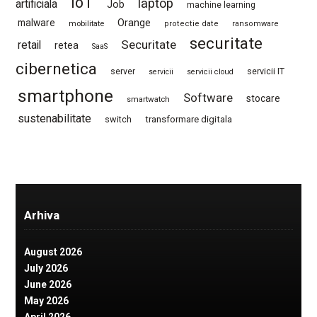
IoT
laptop
artificiala
Job
machine learning
Orange
malware
mobilitate
protectie date
ransomware
securitate
Securitate
retail
retea
SaaS
cibernetica
server
servicii IT
servicii
servicii cloud
smartphone
Software
stocare
smartwatch
sustenabilitate
switch
transformare digitala
Arhiva
August 2026
July 2026
June 2026
May 2026
April 2026