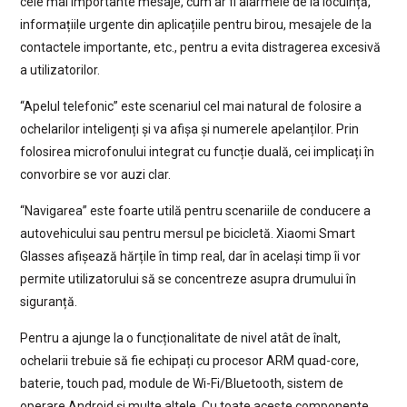
cele mai importante mesaje, cum ar fi alarmele de la locuință,
informațiile urgente din aplicațiile pentru birou, mesajele de la
contactele importante, etc., pentru a evita distragerea excesivă
a utilizatorilor.
“Apelul telefonic” este scenariul cel mai natural de folosire a
ochelarilor inteligenți și va afișa și numerele apelanților. Prin
folosirea microfonului integrat cu funcție duală, cei implicați în
convorbire se vor auzi clar.
“Navigarea” este foarte utilă pentru scenariile de conducere a
autovehicului sau pentru mersul pe bicicletă. Xiaomi Smart
Glasses afișează hărțile în timp real, dar în același timp îi vor
permite utilizatorului să se concentreze asupra drumului în
siguranță.
Pentru a ajunge la o funcționalitate de nivel atât de înalt,
ochelarii trebuie să fie echipați cu procesor ARM quad-core,
baterie, touch pad, module de Wi-Fi/Bluetooth, sistem de
operare Android și multe altele. Cu toate aceste componente