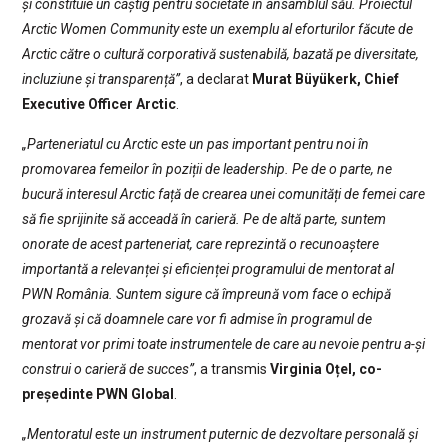
și constituie un câștig pentru societate în ansamblul său. Proiectul
Arctic Women Community este un exemplu al eforturilor făcute de
Arctic către o cultură corporativă sustenabilă, bazată pe diversitate,
incluziune și transparență”
, a declarat
Murat Büyükerk, Chief
Executive Officer Arctic
.
„Parteneriatul cu Arctic este un pas important pentru noi în
promovarea femeilor în poziții de leadership. Pe de o parte, ne
bucură interesul Arctic față de crearea unei comunități de femei care
să fie sprijinite să acceadă în carieră. Pe de altă parte, suntem
onorate de acest parteneriat, care reprezintă o recunoaștere
importantă a relevanței și eficienței programului de mentorat al
PWN România. Suntem sigure că împreună vom face o echipă
grozavă și că doamnele care vor fi admise în programul de
mentorat vor primi toate instrumentele de care au nevoie pentru a-și
construi o carieră de succes”
, a transmis
Virginia Oțel, co-
președinte PWN Global
.
„Mentoratul este un instrument puternic de dezvoltare personală și