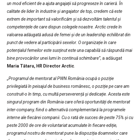
un mod eficient de a ajuta angajații să progreseze în carieră. În
calitate de lider în industrie și angajator de top, credem că este
extrem de important să valorificăm și să dezvoltăm talentul și
competențele de care dispun colegele noastre. Arctic crede în
valoarea adăugată adusă de femei și de un leadership echilibrat din
punct de vedere al participării sexelor. O organizație în care
potențialul femeilor este susținut este una capabilă să răspundă mai
bine provocărilor unei lumi în continuă schimbare”
, a adăugat
Maria Tătaru, HR Director Arctic
.
„Programul de mentorat al PWN România ocupă o poziție
privilegiată în peisajul de business românesc, o poziție pe care am
construit-o în timp, cu multă perseverență și dedicație. Acesta este
singurul program din România care oferă oportunități de mentorat
inter-company, fiind o alternativă complementară la programele
interne ale fiecărei companii. Cu o rată de succes de peste 75% și cu
peste 2000 de ore de voluntariat acumulate în fiecare ediție,
programul nostru de mentorat pune la dispoziția doamnelor care