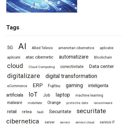
Tags
AI
5G
Allied Telesis
amenintari cibernetice
aplicatie
automatizare
atac cibernetic
aplicatii
Blockchain
cloud
Data center
conectivitate
Cloud Computing
digitalizare
digital transformation
ERP
gaming
Fujitsu
inteligenta
eCommerce
IoT
laptop
artificiala
Job
machine learning
Orange
malware
mobilitate
protectie date
ransomware
securitate
Securitate
retail
retea
SaaS
cibernetica
server
servicii IT
servicii
servicii cloud