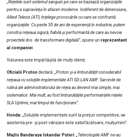
„Rețelele sunt sistemul sanguin pe care se bazează organizațiile
pentru a supraviețui în afaceri moderne. Indiferent de dimensiune,
Allied Telesis (ATI) înțelege provocările cu care se confruntă
organizațiile. Cu peste 30 de ani de experiență în industrie, putem
construi rețeaua sigură, fiabilă și performantă de care au nevoie
proiectele dvs. de transformare digitală”
, spune un
reprezentant
al companiei
.
Viziunea este împărtășită de mulți clienți.
Oficialii Proton
declară:
„Proton și-a îmbunătățit considerabil
rețeaua cu soluțiile implementate ATI SD-LAN AMF. Sarcinile de
rutină ale administratorului de rețea au devenit mai simple, mai
sistematice. Mai mult, au fost îmbunătățite performanțele rețelei
SLA Uptime, mai timpul de funcționare”
.
Honda:
„Soluțiile implementate sunt la prețuri competitive, iar
asistenta pre- și post-vânzare este satisfăcătoare, mulțumim”.
Majlis Bandaraya Iskandar Puteri
:
„Tehnologiile AMF ne-au