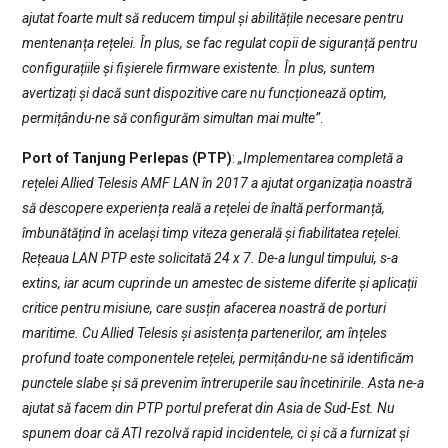
ajutat foarte mult să reducem timpul și abilitățile necesare pentru
mentenanța rețelei. În plus, se fac regulat copii de siguranță pentru
configurațiile și fișierele firmware existente. În plus, suntem
avertizați și dacă sunt dispozitive care nu funcționează optim,
permițându-ne să configurăm simultan mai multe”
.
Port of Tanjung Perlepas (PTP)
:
„Implementarea completă a
rețelei Allied Telesis AMF LAN în 2017 a ajutat organizația noastră
să descopere experiența reală a rețelei de înaltă performanță,
îmbunătățind în același timp viteza generală și fiabilitatea rețelei.
Rețeaua LAN PTP este solicitată 24 x 7. De-a lungul timpului, s-a
extins, iar acum cuprinde un amestec de sisteme diferite și aplicații
critice pentru misiune, care susțin afacerea noastră de porturi
maritime. Cu Allied Telesis și asistența partenerilor, am înțeles
profund toate componentele rețelei, permițându-ne să identificăm
punctele slabe și să prevenim întreruperile sau încetinirile. Asta ne-a
ajutat să facem din PTP portul preferat din Asia de Sud-Est. Nu
spunem doar că ATI rezolvă rapid incidentele, ci și că a furnizat și