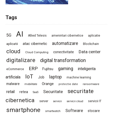
Tags
AI
5G
Allied Telesis
amenintari cibernetice
aplicatie
automatizare
atac cibernetic
aplicatii
Blockchain
cloud
Data center
conectivitate
Cloud Computing
digitalizare
digital transformation
ERP
gaming
Fujitsu
inteligenta
eCommerce
IoT
laptop
artificiala
Job
machine learning
Orange
malware
mobilitate
protectie date
ransomware
securitate
Securitate
retail
retea
SaaS
cibernetica
server
servicii IT
servicii
servicii cloud
smartphone
Software
stocare
smartwatch