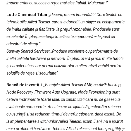
implementat cu succes o rețea mai ales fiabilă. Mulțumim!”
Lotte Chemical Titan
:
„Recent, ne-am îmbunătățit Core Switch cu
tehnologiile Allied Telesis, care s-a dovedit un player cu echipamente
de înaltă calitate și fiabilitate, la prețuri rezonabile. Produsele sunt
excelente! În plus, asistența locală este superioară – le pasă cu
adevărat de clienți.”
Sunway Shared Services: „Produse excelente cu performanțe de
înaltă calitate hardware și network. În plus, oferă și mai multe funcții
și caracteristici care permit utilizatorilor o alternativă viabilă pentru
soluțiile de rețea și securitate”
.
Bancă de investiții
:
„Funcțiile Allied Telesis AMF, ca AMF backup,
Node Recovery, Firmware Auto Upgrade, Node Provisioning sunt
câteva instrumente foarte utile, cu capabilități care nu se găsesc la
switchurile concurente. Acestea ne-au ajutat să gestionăm rețeaua
cu ușurință și să reducem timpul de nefuncționare, dacă există. De
la implementarea switchurilor Allied Telesis, acum 5 ani, nu a apărut
nicio problemă hardware. Tehnicii Allied Telesis sunt bine pregătiți și