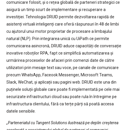
comunicare folosit, și o rețea globală de parteneri strategici ce
asigură un timp scurt de implementare și recuperare a
investiției. Tehnologia DRUID permite dezvoltarea rapidă de
asistenți virtuali inteligenți care oferă răspunsuri în 48 de limbi
cu ajutorul unui motor proprietar de procesare a limbajului
natural (NLP). Prin integrarea unică cu UiPath ce permite
comunicarea asincronă, DRUID aduce capacități de conversație
inovative roboților RPA, fapt ce simplifică automatizarea și
urmărirea proceselor de afaceri prin comenzi date de către
utilizatori prin mesaje text sau voce, pe canale de comunicare
precum WhatsApp, Faceook Messenger, Microsoft Teams,
Slack, WeChat, și aplicații sau pagini web. DRUID este una din
puținele soluții globale care poate fi implementată pe cele mai
securizate infrastructuri cloud sau poate rula în întregime pe
infrastructura clientului, fără ca terțe părți să poată accesa
datele sensibile.
„Parteneriatul cu Tangent Solutions ilustrează pe deplin creșterea