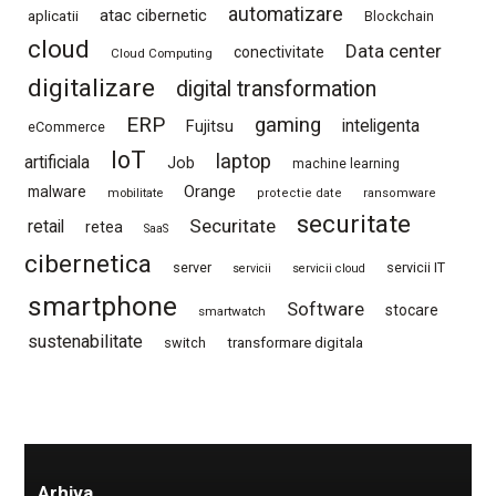
automatizare
atac cibernetic
aplicatii
Blockchain
cloud
Data center
conectivitate
Cloud Computing
digitalizare
digital transformation
ERP
gaming
Fujitsu
inteligenta
eCommerce
IoT
laptop
artificiala
Job
machine learning
Orange
malware
mobilitate
protectie date
ransomware
securitate
Securitate
retail
retea
SaaS
cibernetica
server
servicii IT
servicii
servicii cloud
smartphone
Software
stocare
smartwatch
sustenabilitate
switch
transformare digitala
Arhiva