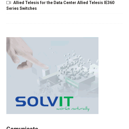
Allied Telesis for the Data Center Allied Telesis IE360
Series Switches
Comunicate