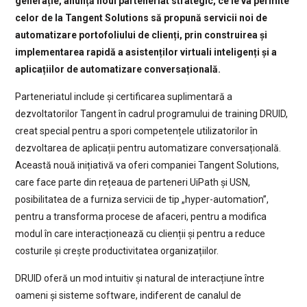
generație, anunță noul parteneriat strategic, ce le va permite
celor de la Tangent Solutions să propună servicii noi de
automatizare portofoliului de clienți, prin construirea și
implementarea rapidă a asistenților virtuali inteligenți și a
aplicațiilor de automatizare conversațională.
Parteneriatul include și certificarea suplimentară a
dezvoltatorilor Tangent în cadrul programului de training DRUID,
creat special pentru a spori competențele utilizatorilor în
dezvoltarea de aplicații pentru automatizare conversațională.
Această nouă inițiativă va oferi companiei Tangent Solutions,
care face parte din rețeaua de parteneri UiPath și USN,
posibilitatea de a furniza servicii de tip „hyper-automation”,
pentru a transforma procese de afaceri, pentru a modifica
modul în care interacționează cu clienții și pentru a reduce
costurile și crește productivitatea organizațiilor.
DRUID oferă un mod intuitiv și natural de interacțiune între
oameni și sisteme software, indiferent de canalul de