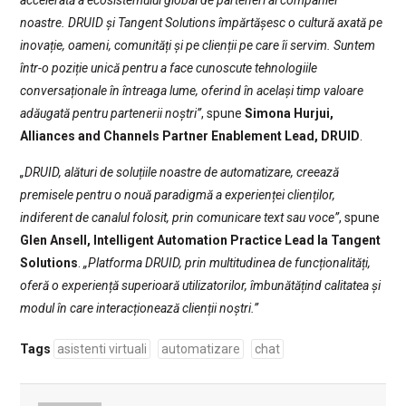
accelerată a ecosistemului global de parteneri al companiei
noastre. DRUID și Tangent Solutions împărtășesc o cultură axată pe
inovație, oameni, comunități și pe clienții pe care îi servim. Suntem
într-o poziție unică pentru a face cunoscute tehnologiile
conversaționale în întreaga lume, oferind în același timp valoare
adăugată pentru partenerii noștri”
, spune
Simona Hurjui,
Alliances and Channels Partner Enablement Lead, DRUID
.
„DRUID, alături de soluțiile noastre de automatizare, creează
premisele pentru o nouă paradigmă a experienței clienților,
indiferent de canalul folosit, prin comunicare text sau voce”
, spune
Glen Ansell, Intelligent Automation Practice Lead la Tangent
Solutions
.
„Platforma DRUID, prin multitudinea de funcționalități,
oferă o experiență superioară utilizatorilor, îmbunătățind calitatea și
modul în care interacționează clienții noștri.”
Tags
asistenti virtuali
automatizare
chat