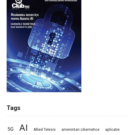
Tags
AI
5G
Allied Telesis
amenintari cibernetice
aplicatie