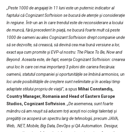
„Peste 1000 de angajați în 11 luni este un puternic indicator al
faptului că Cognizant Softvision se bucură de atenție și considerație
în regiune. Într-un an în care trendul este de reconsiderare a locului
de muncă, fără precedent în piață, ne bucură foarte mult că peste
1000 de oameni au ales Cognizant Softvision drept companie unde
să se dezvolte, să crească, să devină cea mai bună versiune a lor,
exact așa cum promite și EVP-ul nostru: The Place To Be, Now and
Beyond. Aceasta este, de fapt, esența Cognizant Softvision: crearea
unui loc în care cei mai importanți 3 piloni din cariera fiecăruia:
oamenii, statutul companiei și oportunitățile se îmbină armonios, un
loc unde posibilitățile de creștere sunt nelimitate și în același timp
adaptate stilului propriu de viață”
, a spus
Mihai Constandiș,
Country Manager, Romania and Head of Eastern Europe
Studios, Cognizant Softvision
.
„De asemenea, sunt foarte
mândru că am reușit să aducem toți acești noi colegi talentați și
pregătiți ce acoperă un spectru larg de tehnologii, precum JAVA,
Web, .NET, Mobile, Big Data, DevOps și QA Automation. Desigur,