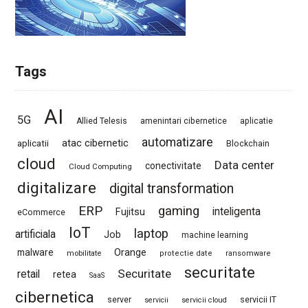
Tags
AI
5G
Allied Telesis
amenintari cibernetice
aplicatie
automatizare
atac cibernetic
aplicatii
Blockchain
cloud
Data center
conectivitate
Cloud Computing
digitalizare
digital transformation
ERP
gaming
Fujitsu
inteligenta
eCommerce
IoT
laptop
artificiala
Job
machine learning
Orange
malware
mobilitate
protectie date
ransomware
securitate
Securitate
retail
retea
SaaS
cibernetica
server
servicii IT
servicii
servicii cloud