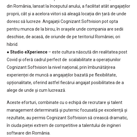
din România, lansat la începutul anului, a facilitat atât angajaților
proprii, cât și a acelora viitori să aleagă locația din țară de unde
doresc să lucreze. Angajații Cognizant Softvision pot opta
pentru munca de la birou, în orașele unde compania are sedii
deschise, de acasă, de oriunde de pe teritoriul României, ori
hibrid.
●
Studio eXperience
– este cultura născută din realitatea post
Covid și oferă cadrul perfect de scalabilitate a operațiunilor
Cognizant Softvision la nivel național, prin îmbunătățirea
experienței de muncă a angajaților bazată pe flexibilitate,
opționalitate, oferind astfel fiecărui angajat posibilitatea de a
alege de unde și cum lucrează.
Aceste eforturi, combinate cu o echipă de recrutare și talent
management determinată și puternic focusată pe excelență și
rezultate, au permis Cognizant Softvision să crească dramatic,
în ciuda pieței extrem de competitive a talentului de ingineri
software din România.