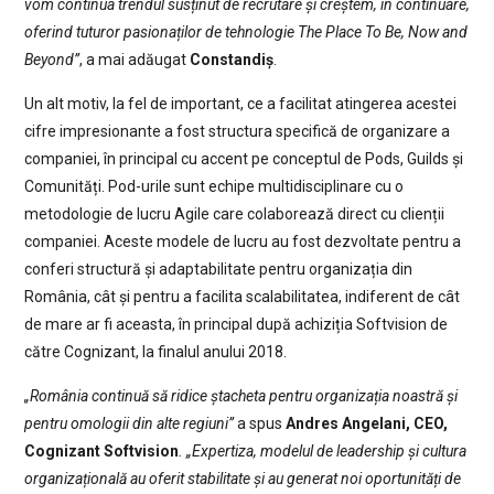
vom continua trendul susținut de recrutare și creștem, în continuare,
oferind tuturor pasionaților de tehnologie The Place To Be, Now and
Beyond”
, a mai adăugat
Constandiș
.
Un alt motiv, la fel de important, ce a facilitat atingerea acestei
cifre impresionante a fost structura specifică de organizare a
companiei, în principal cu accent pe conceptul de Pods, Guilds și
Comunități. Pod-urile sunt echipe multidisciplinare cu o
metodologie de lucru Agile care colaborează direct cu clienții
companiei. Aceste modele de lucru au fost dezvoltate pentru a
conferi structură și adaptabilitate pentru organizația din
România, cât și pentru a facilita scalabilitatea, indiferent de cât
de mare ar fi aceasta, în principal după achiziția Softvision de
către Cognizant, la finalul anului 2018.
„România continuă să ridice ștacheta pentru organizația noastră și
pentru omologii din alte regiuni”
a spus
Andres Angelani, CEO,
Cognizant Softvision
. „Expertiza, modelul de leadership și cultura
organizațională au oferit stabilitate și au generat noi oportunități de