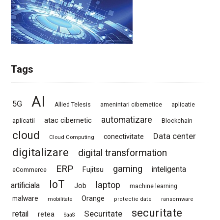
Tags
AI
5G
Allied Telesis
amenintari cibernetice
aplicatie
automatizare
atac cibernetic
aplicatii
Blockchain
cloud
Data center
conectivitate
Cloud Computing
digitalizare
digital transformation
ERP
gaming
Fujitsu
inteligenta
eCommerce
IoT
laptop
artificiala
Job
machine learning
Orange
malware
mobilitate
protectie date
ransomware
securitate
Securitate
retail
retea
SaaS