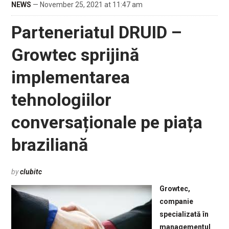
NEWS
— November 25, 2021 at 11:47 am
Parteneriatul DRUID –
Growtec sprijină
implementarea
tehnologiilor
conversaționale pe piața
braziliană
by
clubitc
Growtec,
companie
specializată în
managementul