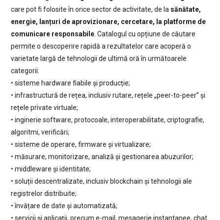
care pot fi folosite în orice sector de activitate, de la
sănătate,
energie, lanțuri de aprovizionare, cercetare, la platforme de
comunicare responsabile
. Catalogul cu opțiune de căutare
permite o descoperire rapidă a rezultatelor care acoperă o
varietate largă de tehnologii de ultimă oră în următoarele
categorii:
• sisteme hardware fiabile și producție;
• infrastructură de rețea, inclusiv rutare, rețele „peer-to-peer” și
rețele private virtuale;
• inginerie software, protocoale, interoperabilitate, criptografie,
algoritmi, verificări;
• sisteme de operare, firmware și virtualizare;
• măsurare, monitorizare, analiză și gestionarea abuzurilor;
• middleware și identitate;
• soluții descentralizate, inclusiv blockchain și tehnologii ale
registrelor distribuite;
• învățare de date și automatizată;
• servicii și aplicații, precum e-mail, mesagerie instantanee, chat