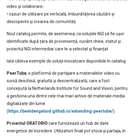
video și colaborare;
• cazuri de utilizare pe verticală, îmbunătățirea căutării și
descoperirii și crearea de comunități.
Noul catalog permite, de asemenea, ca soluțiile NGI să fie ușor
identificate după țara de proveniență, cuvânt cheie, statut și
proiectul NGI intermediar care le-a selectat și finanțat.
Iată câteva exemple de soluții inovatoare disponibile în catalog:
PeerTube
, o platformă de partajare a materialelor video cu
sursă deschisă, gratuită și descentralizată, care a fost
concepută la Netherlands Institute for Sound and Vision, pentru
a gestiona una dintre cele mai mari arhive de materiale media
digitalizate din lume
(
https://beeldengeluid.github.io/extending-peertube/
).
Proiectul ORATORIO
care furnizează un hub de date
energetice de încredere. Utilizatorii finali pot stoca și partaja, în