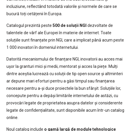
incluziune, reflectând totodată valorile și normele de care se
bucură toți cetățenii în Europa.
Catalogul prezintă peste
500 de soluții NGI
dezvoltate de
talentele de vârf ale Europei în materie de internet. Toate
soluțiile sunt finanțate prin NGI, care a implicat până acum peste
1 000 inovatori în domeniul internetului.
Datorită mecanismului de finanțare NGI, inovatorii au acces mai
ușor la granturi mici și medii, mentorat și acces la piețe. Mulți
dintre aceștia lucrează cu soluții de tip open source și altminteri
ar depune mari eforturi pentru a găsi timpul sau finanțarea
necesare pentru a-și duce proiectele la bun sfârșit. Soluțiile lor,
concepute pentru a depăși limitările internetului de astăzi, cu
provocări legate de proprietatea asupra datelor și considerente
legate de confidențialitate, sunt disponibile acum într-un catalog
online.
Noul catalog include
o gamă largă de module tehnologice