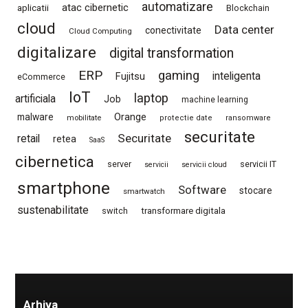
automatizare
atac cibernetic
aplicatii
Blockchain
cloud
Data center
conectivitate
Cloud Computing
digitalizare
digital transformation
ERP
gaming
Fujitsu
inteligenta
eCommerce
IoT
laptop
artificiala
Job
machine learning
Orange
malware
mobilitate
protectie date
ransomware
securitate
Securitate
retail
retea
SaaS
cibernetica
server
servicii IT
servicii
servicii cloud
smartphone
Software
stocare
smartwatch
sustenabilitate
switch
transformare digitala
Arhiva