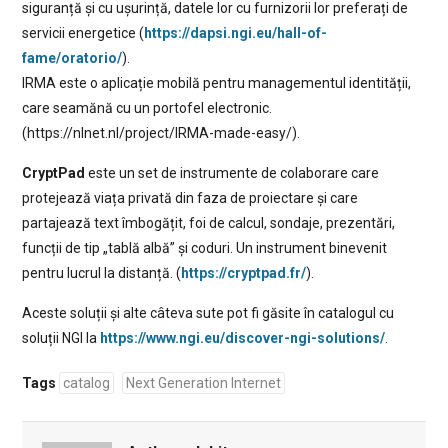
siguranță și cu ușurință, datele lor cu furnizorii lor preferați de
servicii energetice (
https://dapsi.ngi.eu/hall-of-
fame/oratorio/
).
IRMA este o aplicație mobilă pentru managementul identității,
care seamănă cu un portofel electronic.
(https://nlnet.nl/project/IRMA-made-easy/).
CryptPad
este un set de instrumente de colaborare care
protejează viața privată din faza de proiectare și care
partajează text îmbogățit, foi de calcul, sondaje, prezentări,
funcții de tip „tablă albă” și coduri. Un instrument binevenit
pentru lucrul la distanță. (
https://cryptpad.fr/
).
Aceste soluții și alte câteva sute pot fi găsite în catalogul cu
soluții NGI la
https://www.ngi.eu/discover-ngi-solutions/
.
Tags
catalog
Next Generation Internet