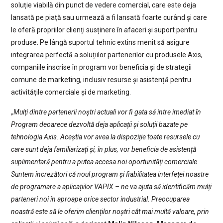
soluție viabilă din punct de vedere comercial, care este deja
lansată pe piață sau urmează a fi lansată foarte curând și care
le oferă propriilor clienți susținere în afaceri și suport pentru
produse. Pe lângă suportul tehnic extins menit să asigure
integrarea perfectă a soluțiilor partenerilor cu produsele Axis,
companiile înscrise în program vor beneficia și de strategii
comune de marketing, inclusiv resurse și asistență pentru
activitățile comerciale și de marketing.
„Mulți dintre partenerii noștri actuali vor fi gata să intre imediat în
Program deoarece dezvoltă deja aplicații și soluții bazate pe
tehnologia Axis. Aceștia vor avea la dispoziție toate resursele cu
care sunt deja familiarizați și, în plus, vor beneficia de asistență
suplimentară pentru a putea accesa noi oportunități comerciale.
Suntem încrezători că noul program și fiabilitatea interfeței noastre
de programare a aplicațiilor VAPIX – ne va ajuta să identificăm mulți
parteneri noi în aproape orice sector industrial. Preocuparea
noastră este să le oferim clienților noștri cât mai multă valoare, prin