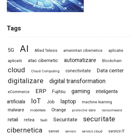
Tags
AI
5G
Allied Telesis
amenintari cibernetice
aplicatie
automatizare
atac cibernetic
aplicatii
Blockchain
cloud
Data center
conectivitate
Cloud Computing
digitalizare
digital transformation
ERP
gaming
Fujitsu
inteligenta
eCommerce
IoT
laptop
artificiala
Job
machine learning
Orange
malware
mobilitate
protectie date
ransomware
securitate
Securitate
retail
retea
SaaS
cibernetica
server
servicii IT
servicii
servicii cloud