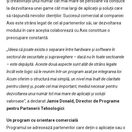
și creativității unui număr cât mai mare de persoane va conduce
la dezvoltarea unei game cât mai largi de aplicații și soluții care
să răspundă nevoilor clienților. Succesul comercial al companiei
Axis este strâns legat de cel al partenerilor săi, iar dezvoltarea
modului în care aceștia colaborează cu Axis constituie o
preocupare constantă.
„Ideea că poate exista o separare între hardware și software în
sectorul de securitate și supraveghere – dacă nu în toate sectoarele
– este depășită. Aceste două aspecte sunt atât de strâns legate
încât este logic să le reunim într-un program axat pe integrarea lor.
Acum oferim o structură mai simplă, un nivel mai înalt de claritate
pentru clienți și, poate cel mai important, mediul necesar pentru
dezvoltarea unui număr tot mai mare de aplicații și soluții
valoroase”
, a declarat
Jamie Donald, Director de Programe
pentru Partenerii Tehnologici
.
Un program cu orientare comercială
Programul se adresează partenerilor care dețin o aplicație sau o