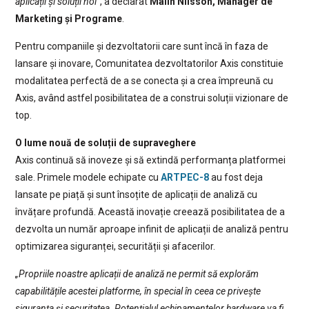
aplicații și soluții noi”
, a declarat
Malin Nilsson, Manager de
Marketing și Programe
.
Pentru companiile și dezvoltatorii care sunt încă în faza de
lansare și inovare, Comunitatea dezvoltatorilor Axis constituie
modalitatea perfectă de a se conecta și a crea împreună cu
Axis, având astfel posibilitatea de a construi soluții vizionare de
top.
O lume nouă de soluții de supraveghere
Axis continuă să inoveze și să extindă performanța platformei
sale. Primele modele echipate cu
ARTPEC-8
au fost deja
lansate pe piață și sunt însoțite de aplicații de analiză cu
învățare profundă. Această inovație creează posibilitatea de a
dezvolta un număr aproape infinit de aplicații de analiză pentru
optimizarea siguranței, securității și afacerilor.
„Propriile noastre aplicații de analiză ne permit să explorăm
capabilitățile acestei platforme, în special în ceea ce privește
siguranța și securitatea. Potențialul echipamentelor hardware va fi