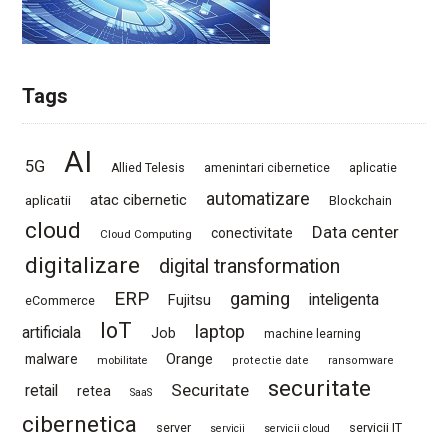
Tags
AI
5G
Allied Telesis
amenintari cibernetice
aplicatie
automatizare
atac cibernetic
aplicatii
Blockchain
cloud
Data center
conectivitate
Cloud Computing
digitalizare
digital transformation
ERP
gaming
Fujitsu
inteligenta
eCommerce
IoT
laptop
artificiala
Job
machine learning
Orange
malware
mobilitate
protectie date
ransomware
securitate
Securitate
retail
retea
SaaS
cibernetica
server
servicii IT
servicii
servicii cloud