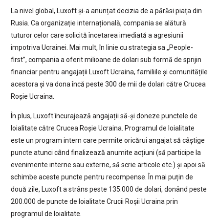
La nivel global, Luxoft și-a anunțat decizia de a părăsi piața din
Rusia. Ca organizație internațională, compania se alătură
tuturor celor care solicită încetarea imediată a agresiunii
impotriva Ucrainei. Mai mult, în linie cu strategia sa „People-
first”, compania a oferit milioane de dolari sub formă de sprijin
financiar pentru angajații Luxoft Ucraina, familiile și comunitățile
acestora și va dona încă peste 300 de mii de dolari către Crucea
Roșie Ucraina.
În plus, Luxoft încurajează angajații să-și doneze punctele de
loialitate către Crucea Roșie Ucraina. Programul de loialitate
este un program intern care permite oricărui angajat să câștige
puncte atunci când finalizează anumite acțiuni (să participe la
evenimente interne sau externe, să scrie articole etc.) și apoi să
schimbe aceste puncte pentru recompense. În mai puțin de
două zile, Luxoft a strâns peste 135.000 de dolari, donând peste
200.000 de puncte de loialitate Crucii Roșii Ucraina prin
programul de loialitate.