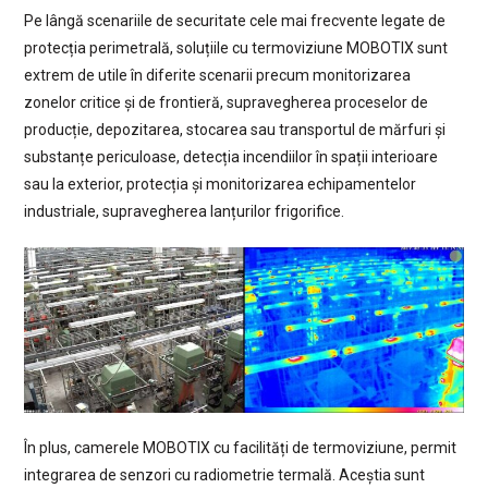
Pe lângă scenariile de securitate cele mai frecvente legate de
protecția perimetrală, soluțiile cu termoviziune MOBOTIX sunt
extrem de utile în diferite scenarii precum monitorizarea
zonelor critice și de frontieră, supravegherea proceselor de
producție, depozitarea, stocarea sau transportul de mărfuri și
substanțe periculoase, detecția incendiilor în spații interioare
sau la exterior, protecția și monitorizarea echipamentelor
industriale, supravegherea lanțurilor frigorifice.
În plus, camerele MOBOTIX cu facilități de termoviziune, permit
integrarea de senzori cu radiometrie termală. Aceștia sunt