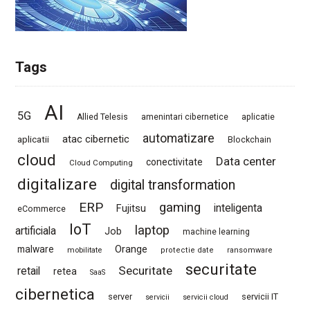
Tags
AI
5G
Allied Telesis
amenintari cibernetice
aplicatie
automatizare
atac cibernetic
aplicatii
Blockchain
cloud
Data center
conectivitate
Cloud Computing
digitalizare
digital transformation
ERP
gaming
Fujitsu
inteligenta
eCommerce
IoT
laptop
artificiala
Job
machine learning
Orange
malware
mobilitate
protectie date
ransomware
securitate
Securitate
retail
retea
SaaS
cibernetica
server
servicii IT
servicii
servicii cloud