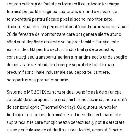
senzori calibrați de înaltă performanță ce măsoară radiația
termică pe toată imaginea capturată, oferind o valoare de
temperatură pentru fiecare pixel al scenei monitorizate.
Radiometria termică permite totodată configurarea simultană a
20 de ferestre de monitorizare care pot genera alerte atunci
când sunt depășite anumite valori prestabilite. Funcția este
extrem de utilă pentru sectorul industrial și de producție,
construcții sau transportul aerian și maritim, acolo unde spațiile
de activitate se întind de obicei pe suprafețe foarte mari,
precum fabrici, hale industriale sau depozite, șantiere,
aeroporturi sau porturi maritime.
Sistemele MOBOTIX cu senzor dual beneficiază de o funcție
specială de suprapunere a imaginii termice cu imaginea oferită
de senzorul optic (Thermal Overlay). Cu ajutorul punctelor
fierbinți din imaginea termică, se pot identifica echipamente
supraîncălzite care funcționează defectuos și pot fi detectate
surse periculoase de căldură sau foc. Astfel, această funcție