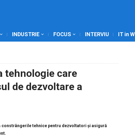
INDUSTRIE
FOCUS
INTERVIU
IT in 
a tehnologie care
ul de dezvoltare a
ă constrângerile tehnice pentru dezvoltatori și asigură
ent.