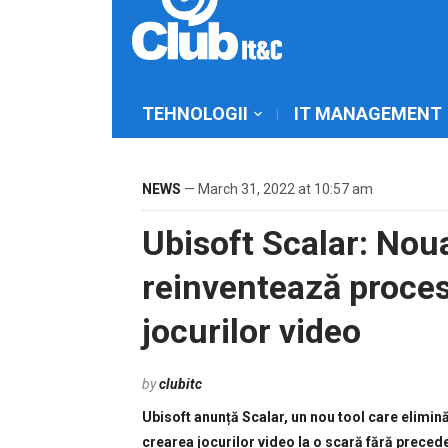
TEHNOLOGII
IT MANAGEMENT
NEWS
— March 31, 2022 at 10:57 am
Ubisoft Scalar: Nou
reinventează proces
jocurilor video
by
clubitc
Ubisoft anunță Scalar, un nou tool care elimin
crearea jocurilor video la o scară fără preced