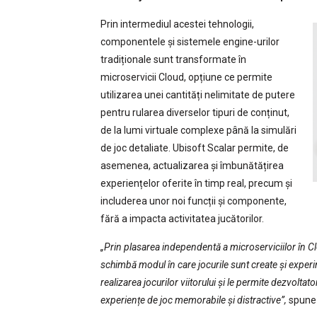
Prin intermediul acestei tehnologii,
componentele și sistemele engine-urilor
tradiționale sunt transformate în
microservicii Cloud, opțiune ce permite
utilizarea unei cantități nelimitate de putere
pentru rularea diverselor tipuri de conținut,
de la lumi virtuale complexe până la simulări
de joc detaliate. Ubisoft Scalar permite, de
asemenea, actualizarea și îmbunătățirea
experiențelor oferite în timp real, precum și
includerea unor noi funcții și componente,
fără a impacta activitatea jucătorilor.
„Prin plasarea independentă a microserviciilor în Clo
schimbă modul în care jocurile sunt create și exper
realizarea jocurilor viitorului și le permite dezvolta
experiențe de joc memorabile și distractive”,
spun