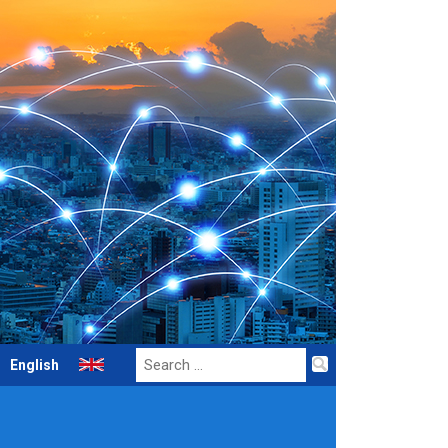
Search
English
for: