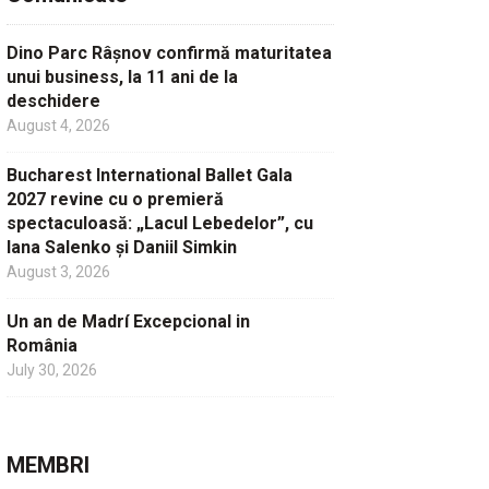
Dino Parc Râșnov confirmă maturitatea
unui business, la 11 ani de la
deschidere
August 4, 2026
Bucharest International Ballet Gala
2027 revine cu o premieră
spectaculoasă: „Lacul Lebedelor”, cu
Iana Salenko și Daniil Simkin
August 3, 2026
Un an de Madrí Excepcional in
România
July 30, 2026
MEMBRI