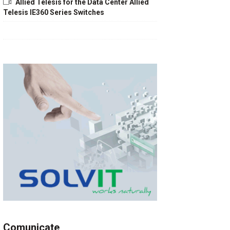
Allied Telesis for the Data Center Allied
Telesis IE360 Series Switches
Comunicate