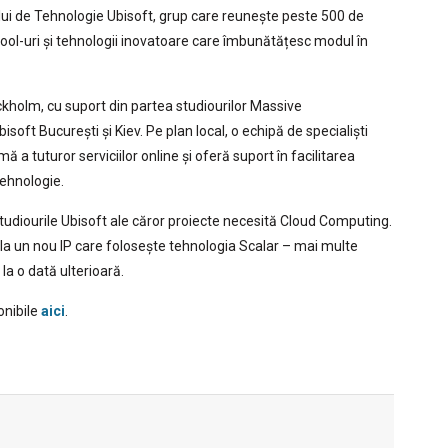
ului de Tehnologie Ubisoft, grup care reunește peste 500 de
tool-uri și tehnologii inovatoare care îmbunătățesc modul în
kholm, cu suport din partea studiourilor Massive
soft București și Kiev. Pe plan local, o echipă de specialiști
 a tuturor serviciilor online și oferă suport în facilitarea
ehnologie.
e studiourile Ubisoft ale căror proiecte necesită Cloud Computing.
la un nou IP care folosește tehnologia Scalar – mai multe
la o dată ulterioară.
onibile
aici
.