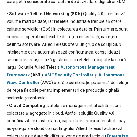
care pot fi considerate ca factorii de dezvoltare digitali ai ZDM.
•
Software-Defined Networking (SDN)
Quality 4.0 colectează
volume mari de date, iar rețelele industriale trebuie să ofere
calitate serviciilor (QoS) în colectarea datelor. Prin urmare, sunt
necesare operațiuni flexibile de rețea industrială, ca rețea
definită software. Allied Telesis oferă un grup de soluții SDN
inteligente care automatizează configurarea, consolidează
securitatea și ușurează gestionarea rețelelor ocupate la scară
largă. Soluțiile Allied Telesis
Autonomous Management
Framework
(AMF),
AMF Security Controller
și
Autonomous
Wave Controller
(AWC) oferă o combinație puternică de soluții
de rețea flexibile pentru implementări de producție digitală
scalabile și rentabile.
•
Cloud Computing
Datele de management al calității sunt
colectate și agregate în cloud. Astfel, soluțiile Quality 4.0
beneficiază de elasticitatea, capacitatea și caracteristicile pay-
as-you-go ale cloud computing-ului. Allied Telesis facilitează
colectarea de date din diferite zone de producție cu
Enterprise