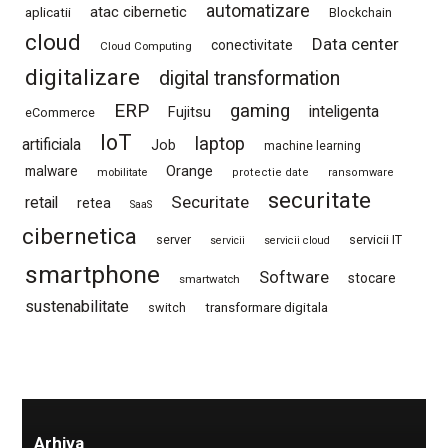
automatizare
atac cibernetic
aplicatii
Blockchain
cloud
Data center
conectivitate
Cloud Computing
digitalizare
digital transformation
ERP
gaming
Fujitsu
inteligenta
eCommerce
IoT
laptop
artificiala
Job
machine learning
Orange
malware
mobilitate
protectie date
ransomware
securitate
Securitate
retail
retea
SaaS
cibernetica
server
servicii IT
servicii
servicii cloud
smartphone
Software
stocare
smartwatch
sustenabilitate
switch
transformare digitala
Arhiva