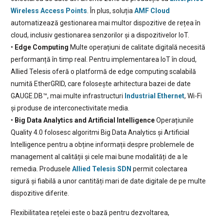
Wireless Access Points
. În plus, soluția
AMF Cloud
automatizează gestionarea mai multor dispozitive de rețea în
cloud, inclusiv gestionarea senzorilor și a dispozitivelor IoT.
•
Edge Computing
Multe operațiuni de calitate digitală necesită
performanță în timp real. Pentru implementarea IoT în cloud,
Allied Telesis oferă o platformă de edge computing scalabilă
numită EtherGRID, care folosește arhitectura bazei de date
GAUGE.DB™, mai multe infrastructuri
Industrial Ethernet
, Wi-Fi
și produse de interconectivitate media.
•
Big Data Analytics and Artificial Intelligence
Operațiunile
Quality 4.0 folosesc algoritmi Big Data Analytics și Artificial
Intelligence pentru a obține informații despre problemele de
management al calității și cele mai bune modalități de a le
remedia. Produsele
Allied Telesis SDN
permit colectarea
sigură și fiabilă a unor cantități mari de date digitale de pe multe
dispozitive diferite.
Flexibilitatea rețelei este o bază pentru dezvoltarea,