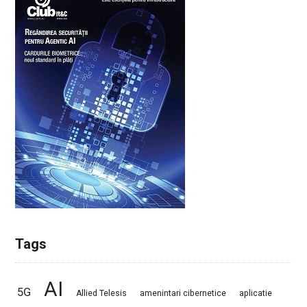
Tags
AI
5G
Allied Telesis
amenintari cibernetice
aplicatie