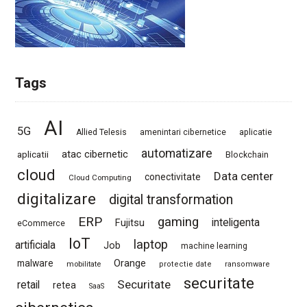
Tags
AI
5G
Allied Telesis
amenintari cibernetice
aplicatie
automatizare
atac cibernetic
aplicatii
Blockchain
cloud
Data center
conectivitate
Cloud Computing
digitalizare
digital transformation
ERP
gaming
Fujitsu
inteligenta
eCommerce
IoT
laptop
artificiala
Job
machine learning
Orange
malware
mobilitate
protectie date
ransomware
securitate
Securitate
retail
retea
SaaS